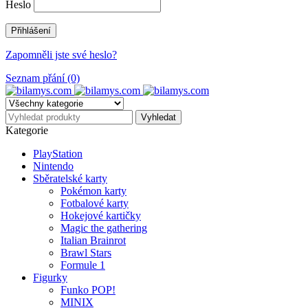
Heslo
Zapomněli jste své heslo?
Seznam přání (0)
Kategorie
PlayStation
Nintendo
Sběratelské karty
Pokémon karty
Fotbalové karty
Hokejové kartičky
Magic the gathering
Italian Brainrot
Brawl Stars
Formule 1
Figurky
Funko POP!
MINIX