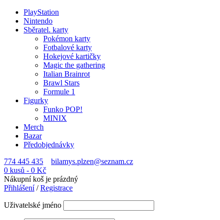
PlayStation
Nintendo
Sběratel. karty
Pokémon karty
Fotbalové karty
Hokejové kartičky
Magic the gathering
Italian Brainrot
Brawl Stars
Formule 1
Figurky
Funko POP!
MINIX
Merch
Bazar
Předobjednávky
774 445 435
bilamys.plzen@seznam.cz
0 kusů
-
0
Kč
Nákupní koš je prázdný
Přihlášení
/
Registrace
Uživatelské jméno