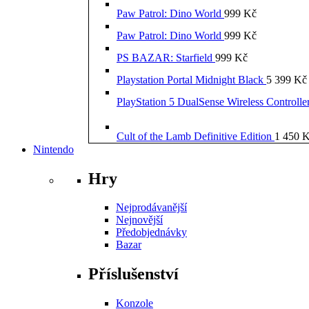
Paw Patrol: Dino World
999
Kč
Paw Patrol: Dino World
999
Kč
PS BAZAR: Starfield
999
Kč
Playstation Portal Midnight Black
5 399
Kč
PlayStation 5 DualSense Wireless Controll
Cult of the Lamb Definitive Edition
1 450
K
Nintendo
Hry
Nejprodávanější
Nejnovější
Předobjednávky
Bazar
Příslušenství
Konzole