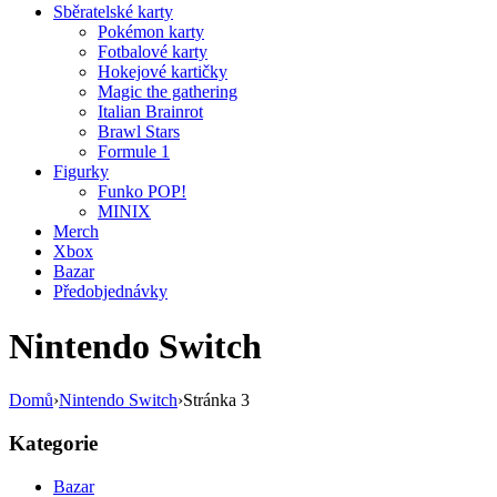
Sběratelské karty
Pokémon karty
Fotbalové karty
Hokejové kartičky
Magic the gathering
Italian Brainrot
Brawl Stars
Formule 1
Figurky
Funko POP!
MINIX
Merch
Xbox
Bazar
Předobjednávky
Nintendo Switch
Domů
›
Nintendo Switch
›
Stránka 3
Kategorie
Bazar