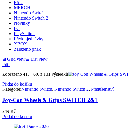
ESD
MERCH
Nintendo Switch
Nintendo Switch 2
Novinky
PC
PlayStation
Předobjednávky
XBOX
Zařazeno jinak
⊞
Grid view
⊟
List view
Filtr
Zobrazeno 41. – 60. z 131 výsledků
Přidat do košíku
Kategorie:
Nintendo Switch
,
Nintendo Switch 2
,
Příslušenství
Joy-Con Wheels & Grips SWITCH 2&1
249
Kč
Přidat do košíku