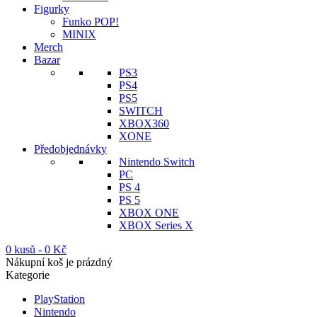
Figurky
Funko POP!
MINIX
Merch
Bazar
PS3
PS4
PS5
SWITCH
XBOX360
XONE
Předobjednávky
Nintendo Switch
PC
PS 4
PS 5
XBOX ONE
XBOX Series X
0 kusů
-
0
Kč
Nákupní koš je prázdný
Kategorie
PlayStation
Nintendo