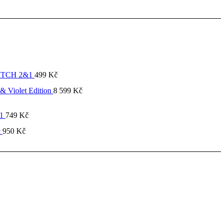
SWITCH 2&1
499
Kč
& Violet Edition
8 599
Kč
&1
749
Kč
c
950
Kč