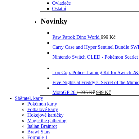
Ovladače
Ostatní
Novinky
Paw Patrol: Dino World
999
Kč
Carry Case and Hyper Sentinel Bundle 
Nintendo Switch OLED - Pokémon Scarlet 
Top Cop: Police Training Kit for Switch 2
Five Nights at Freddy’s: Secret of the Mimi
Původní
Aktuální
MotoGP 26
1 235
Kč
999
Kč
cena
cena
Sběratel. karty
byla:
je:
Pokémon karty
1
999 Kč.
Fotbalové karty
235 Kč.
Hokejové kartičky
Magic the gathering
Italian Brainrot
Brawl Stars
Formule 1