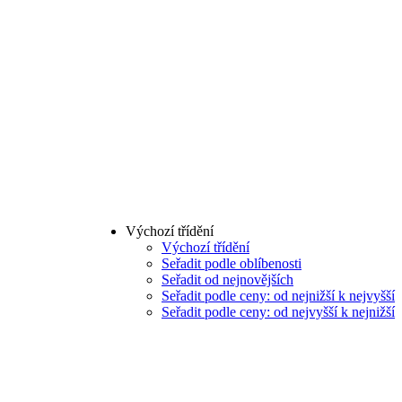
Výchozí třídění
Výchozí třídění
Seřadit podle oblíbenosti
Seřadit od nejnovějších
Seřadit podle ceny: od nejnižší k nejvyšší
Seřadit podle ceny: od nejvyšší k nejnižší