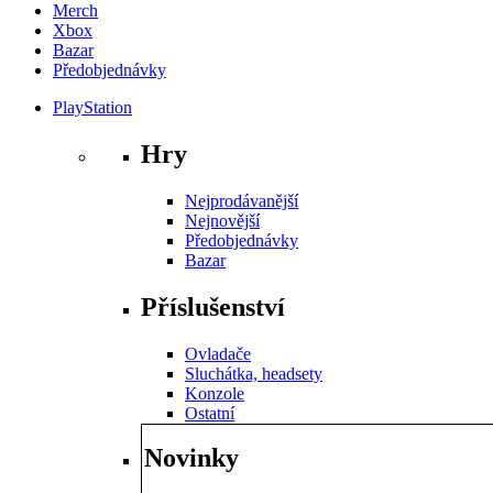
Merch
Xbox
Bazar
Předobjednávky
PlayStation
Hry
Nejprodávanější
Nejnovější
Předobjednávky
Bazar
Příslušenství
Ovladače
Sluchátka, headsety
Konzole
Ostatní
Novinky