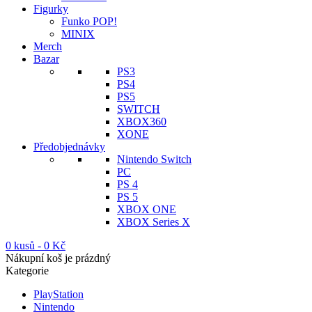
Figurky
Funko POP!
MINIX
Merch
Bazar
PS3
PS4
PS5
SWITCH
XBOX360
XONE
Předobjednávky
Nintendo Switch
PC
PS 4
PS 5
XBOX ONE
XBOX Series X
0 kusů
-
0
Kč
Nákupní koš je prázdný
Kategorie
PlayStation
Nintendo