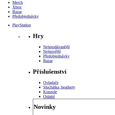
Merch
Xbox
Bazar
Předobjednávky
PlayStation
Hry
Nejprodávanější
Nejnovější
Předobjednávky
Bazar
Příslušenství
Ovladače
Sluchátka, headsety
Konzole
Ostatní
Novinky