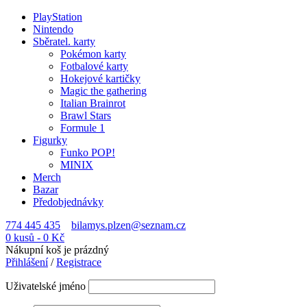
PlayStation
Nintendo
Sběratel. karty
Pokémon karty
Fotbalové karty
Hokejové kartičky
Magic the gathering
Italian Brainrot
Brawl Stars
Formule 1
Figurky
Funko POP!
MINIX
Merch
Bazar
Předobjednávky
774 445 435
bilamys.plzen@seznam.cz
0 kusů
-
0
Kč
Nákupní koš je prázdný
Přihlášení
/
Registrace
Uživatelské jméno