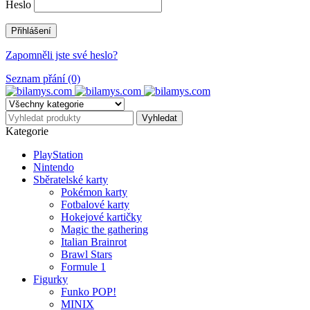
Heslo
Zapomněli jste své heslo?
Seznam přání (0)
Kategorie
PlayStation
Nintendo
Sběratelské karty
Pokémon karty
Fotbalové karty
Hokejové kartičky
Magic the gathering
Italian Brainrot
Brawl Stars
Formule 1
Figurky
Funko POP!
MINIX