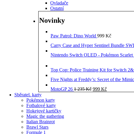
Ovladače
Ostatní
Novinky
Paw Patrol: Dino World
999
Kč
Carry Case and Hyper Sentinel Bundle 
Nintendo Switch OLED - Pokémon Scarlet 
Top Cop: Police Training Kit for Switch 2
Five Nights at Freddy’s: Secret of the Mimi
Původní
Aktuální
MotoGP 26
1 235
Kč
999
Kč
cena
cena
Sběratel. karty
byla:
je:
Pokémon karty
1
999 Kč.
Fotbalové karty
235 Kč.
Hokejové kartičky
Magic the gathering
Italian Brainrot
Brawl Stars
Formule 1