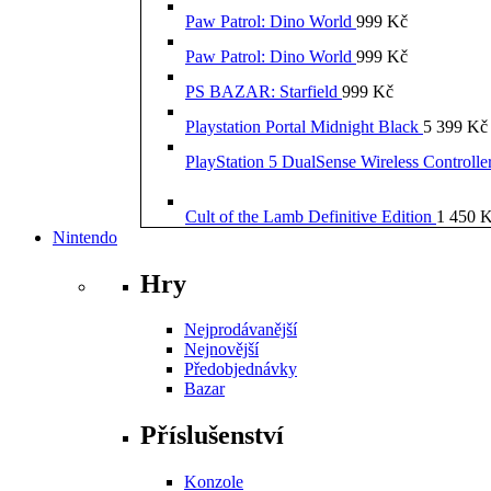
Paw Patrol: Dino World
999
Kč
Paw Patrol: Dino World
999
Kč
PS BAZAR: Starfield
999
Kč
Playstation Portal Midnight Black
5 399
Kč
PlayStation 5 DualSense Wireless Controll
Cult of the Lamb Definitive Edition
1 450
K
Nintendo
Hry
Nejprodávanější
Nejnovější
Předobjednávky
Bazar
Příslušenství
Konzole