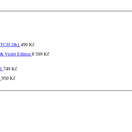
SWITCH 2&1
499
Kč
& Violet Edition
8 599
Kč
&1
749
Kč
c
950
Kč