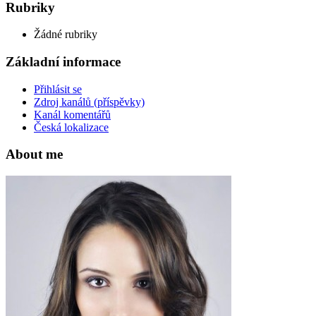
Rubriky
Žádné rubriky
Základní informace
Přihlásit se
Zdroj kanálů (příspěvky)
Kanál komentářů
Česká lokalizace
About me