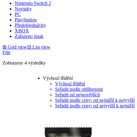
Nintendo Switch 2
Novinky
PC
PlayStation
Předobjednávky
XBOX
Zařazeno jinak
⊞
Grid view
⊟
List view
Filtr
Zobrazeny 4 výsledky
Výchozí třídění
Výchozí třídění
Seřadit podle oblíbenosti
Seřadit od nejnovějších
Seřadit podle ceny: od nejnižší k nejvyšší
Seřadit podle ceny: od nejvyšší k nejnižší