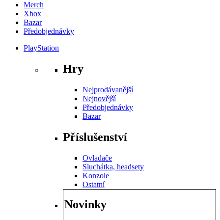
Merch
Xbox
Bazar
Předobjednávky
PlayStation
Hry
Nejprodávanější
Nejnovější
Předobjednávky
Bazar
Příslušenství
Ovladače
Sluchátka, headsety
Konzole
Ostatní
Novinky