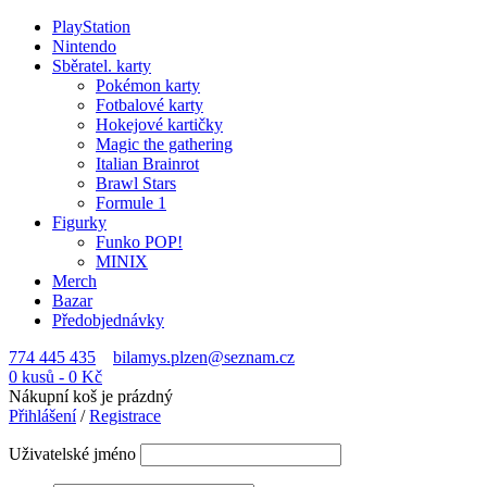
PlayStation
Nintendo
Sběratel. karty
Pokémon karty
Fotbalové karty
Hokejové kartičky
Magic the gathering
Italian Brainrot
Brawl Stars
Formule 1
Figurky
Funko POP!
MINIX
Merch
Bazar
Předobjednávky
774 445 435
bilamys.plzen@seznam.cz
0 kusů
-
0
Kč
Nákupní koš je prázdný
Přihlášení
/
Registrace
Uživatelské jméno