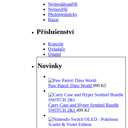
Nejprodávanější
Nejnovější
Předobjednávky
Bazar
Příslušenství
Konzole
Ovladače
Ostatní
Novinky
Paw Patrol: Dino World
999
Kč
Carry Case and Hyper Sentinel Bundle
SWITCH 2&1
499
Kč