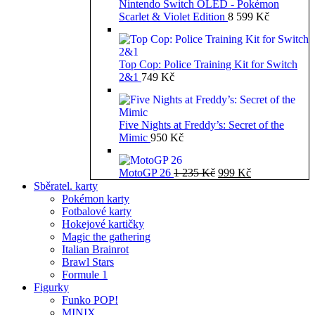
Nintendo Switch OLED - Pokémon
Scarlet & Violet Edition
8 599
Kč
Top Cop: Police Training Kit for Switch
2&1
749
Kč
Five Nights at Freddy’s: Secret of the
Mimic
950
Kč
Původní
Aktuální
MotoGP 26
1 235
Kč
999
Kč
cena
cena
Sběratel. karty
byla:
je:
Pokémon karty
1
999 Kč.
Fotbalové karty
235 Kč.
Hokejové kartičky
Magic the gathering
Italian Brainrot
Brawl Stars
Formule 1
Figurky
Funko POP!
MINIX