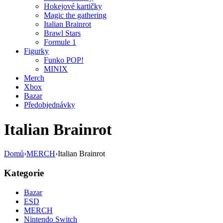
Hokejové kartičky
Magic the gathering
Italian Brainrot
Brawl Stars
Formule 1
Figurky
Funko POP!
MINIX
Merch
Xbox
Bazar
Předobjednávky
Italian Brainrot
Domů
›
MERCH
›
Italian Brainrot
Kategorie
Bazar
ESD
MERCH
Nintendo Switch