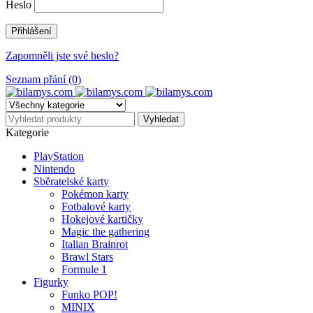
Heslo
Zapomněli jste své heslo?
Seznam přání (0)
Kategorie
PlayStation
Nintendo
Sběratelské karty
Pokémon karty
Fotbalové karty
Hokejové kartičky
Magic the gathering
Italian Brainrot
Brawl Stars
Formule 1
Figurky
Funko POP!
MINIX