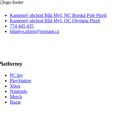
Kamenný obchod Bílá Myš, NC Borská Pole Plzeň
Kamenný obchod Bílá Myš, OC Olympia Plzeň
774 445 435
bilamys.plzen@seznam.cz
Platformy
PC hry
PlayStation
Xbox
Nintendo
Merch
Bazar