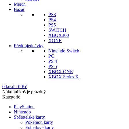
Merch
Bazar
PS3
PS4
PS5
SWITCH
XBOX360
XONE
Předobjednávky
Nintendo Switch
PC
PS 4
PS 5
XBOX ONE
XBOX Series X
0 kusů
-
0
Kč
Nákupní koš je prázdný
Kategorie
PlayStation
Nintendo
Sběratelské karty
Pokémon karty
Fotbalové karty