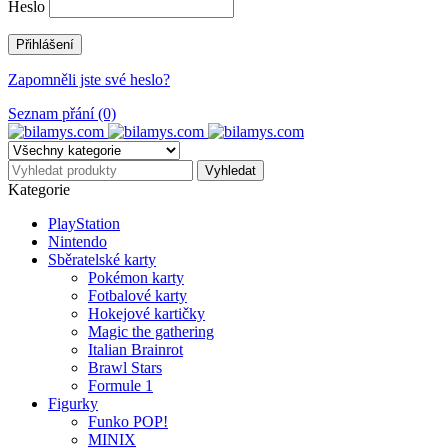
Heslo
Zapomněli jste své heslo?
Seznam přání (0)
Kategorie
PlayStation
Nintendo
Sběratelské karty
Pokémon karty
Fotbalové karty
Hokejové kartičky
Magic the gathering
Italian Brainrot
Brawl Stars
Formule 1
Figurky
Funko POP!
MINIX