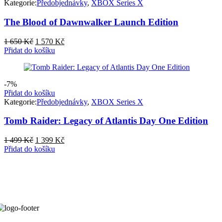
Kategorie:
Předobjednávky
,
XBOX Series X
The Blood of Dawnwalker​ Launch Edition
Původní
Aktuální
1 650
Kč
1 570
Kč
cena
cena
Přidat do košíku
byla:
je:
1
1
650 Kč.
570 Kč.
-7%
Přidat do košíku
Kategorie:
Předobjednávky
,
XBOX Series X
Tomb Raider: Legacy of Atlantis Day One Edition
Původní
Aktuální
1 499
Kč
1 399
Kč
cena
cena
Přidat do košíku
byla:
je:
1
1
499 Kč.
399 Kč.