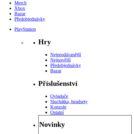
Merch
Xbox
Bazar
Předobjednávky
PlayStation
Hry
Nejprodávanější
Nejnovější
Předobjednávky
Bazar
Příslušenství
Ovladače
Sluchátka, headsety
Konzole
Ostatní
Novinky