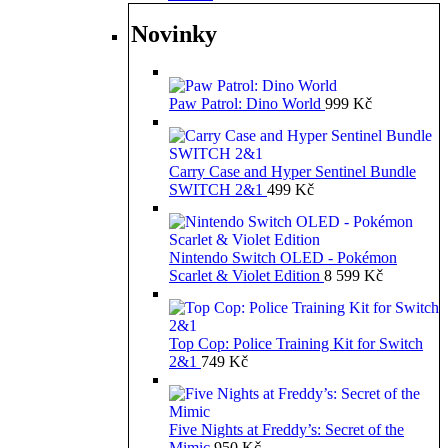
Novinky
Paw Patrol: Dino World
999
Kč
Carry Case and Hyper Sentinel Bundle
SWITCH 2&1
499
Kč
Nintendo Switch OLED - Pokémon
Scarlet & Violet Edition
8 599
Kč
Top Cop: Police Training Kit for Switch
2&1
749
Kč
Five Nights at Freddy’s: Secret of the
Mimic
950
Kč