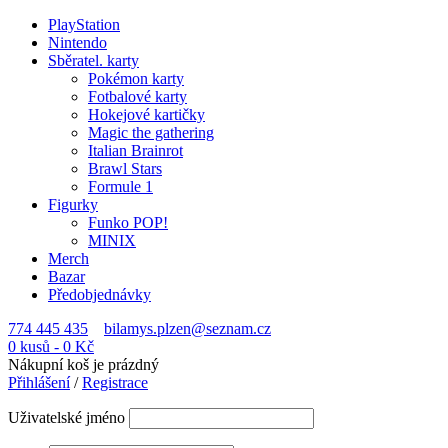
PlayStation
Nintendo
Sběratel. karty
Pokémon karty
Fotbalové karty
Hokejové kartičky
Magic the gathering
Italian Brainrot
Brawl Stars
Formule 1
Figurky
Funko POP!
MINIX
Merch
Bazar
Předobjednávky
774 445 435
bilamys.plzen@seznam.cz
0 kusů
-
0
Kč
Nákupní koš je prázdný
Přihlášení
/
Registrace
Uživatelské jméno