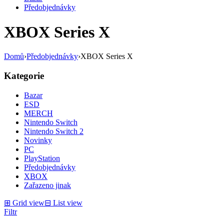
Předobjednávky
XBOX Series X
Domů
›
Předobjednávky
›
XBOX Series X
Kategorie
Bazar
ESD
MERCH
Nintendo Switch
Nintendo Switch 2
Novinky
PC
PlayStation
Předobjednávky
XBOX
Zařazeno jinak
⊞
Grid view
⊟
List view
Filtr