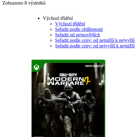
Zobrazeno 8 výsledků
Výchozí třídění
Výchozí třídění
Seřadit podle oblíbenosti
Seřadit od nejnovějších
Seřadit podle ceny: od nejnižší k nejvyšší
Seřadit podle ceny: od nejvyšší k nejnižší