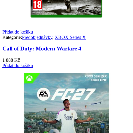
Přidat do košíku
Kategorie:
Předobjednávky
,
XBOX Series X
Call of Duty: Modern Warfare 4
1 888
Kč
Přidat do košíku