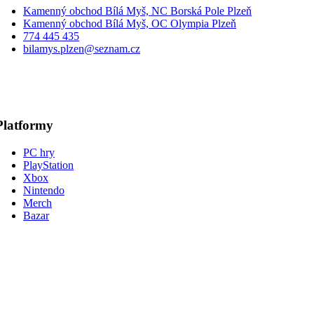
Kamenný obchod Bílá Myš, NC Borská Pole Plzeň
Kamenný obchod Bílá Myš, OC Olympia Plzeň
774 445 435
bilamys.plzen@seznam.cz
Platformy
PC hry
PlayStation
Xbox
Nintendo
Merch
Bazar