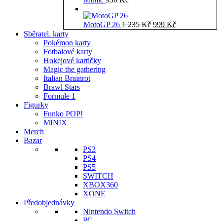
Původní
Aktuální
MotoGP 26
1 235
Kč
999
Kč
cena
cena
Sběratel. karty
byla:
je:
Pokémon karty
1
999 Kč.
Fotbalové karty
235 Kč.
Hokejové kartičky
Magic the gathering
Italian Brainrot
Brawl Stars
Formule 1
Figurky
Funko POP!
MINIX
Merch
Bazar
PS3
PS4
PS5
SWITCH
XBOX360
XONE
Předobjednávky
Nintendo Switch
PC