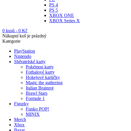
PS 4
PS 5
XBOX ONE
XBOX Series X
0 kusů
-
0
Kč
Nákupní koš je prázdný
Kategorie
PlayStation
Nintendo
Sběratelské karty
Pokémon karty
Fotbalové karty
Hokejové kartičky
Magic the gathering
Italian Brainrot
Brawl Stars
Formule 1
Figurky
Funko POP!
MINIX
Merch
Xbox
Bazar