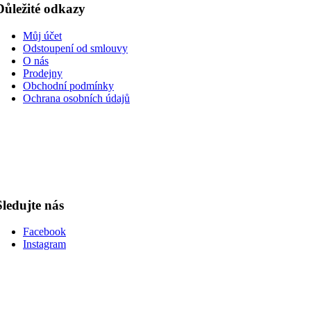
Důležité odkazy
Můj účet
Odstoupení od smlouvy
O nás
Prodejny
Obchodní podmínky
Ochrana osobních údajů
Sledujte nás
Facebook
Instagram