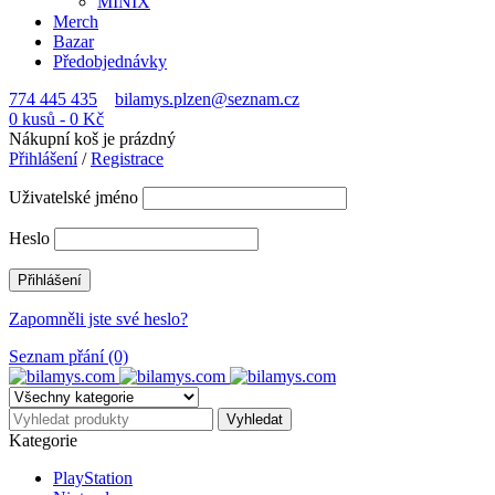
MINIX
Merch
Bazar
Předobjednávky
774 445 435
bilamys.plzen@seznam.cz
0 kusů
-
0
Kč
Nákupní koš je prázdný
Přihlášení
/
Registrace
Uživatelské jméno
Heslo
Zapomněli jste své heslo?
Seznam přání (0)
Kategorie
PlayStation