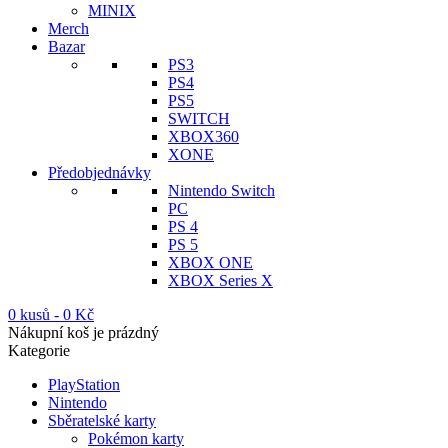
MINIX
Merch
Bazar
PS3
PS4
PS5
SWITCH
XBOX360
XONE
Předobjednávky
Nintendo Switch
PC
PS 4
PS 5
XBOX ONE
XBOX Series X
0 kusů
-
0
Kč
Nákupní koš je prázdný
Kategorie
PlayStation
Nintendo
Sběratelské karty
Pokémon karty