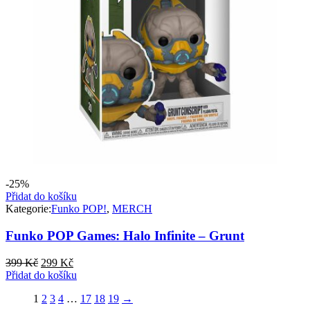
-25%
Přidat do košíku
Kategorie:
Funko POP!
,
MERCH
Funko POP Games: Halo Infinite – Grunt
Původní
Aktuální
399
Kč
299
Kč
cena
cena
Přidat do košíku
byla:
je:
1
2
3
4
…
17
18
19
→
399 Kč.
299 Kč.