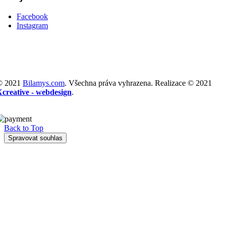
Facebook
Instagram
© 2021
Bilamys.com
. Všechna práva vyhrazena. Realizace © 2021
Xcreative - webdesign
.
Back to Top
Spravovat souhlas