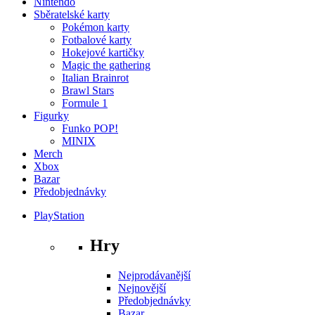
Nintendo
Sběratelské karty
Pokémon karty
Fotbalové karty
Hokejové kartičky
Magic the gathering
Italian Brainrot
Brawl Stars
Formule 1
Figurky
Funko POP!
MINIX
Merch
Xbox
Bazar
Předobjednávky
PlayStation
Hry
Nejprodávanější
Nejnovější
Předobjednávky
Bazar