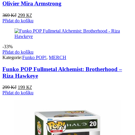
Olivier Mira Armstrong
Původní
Aktuální
369
Kč
299
Kč
cena
cena
Přidat do košíku
byla:
je:
369 Kč.
299 Kč.
-33%
Přidat do košíku
Kategorie:
Funko POP!
,
MERCH
Funko POP Fullmetal Alchemist: Brotherhood –
Riza Hawkeye
Původní
Aktuální
299
Kč
199
Kč
cena
cena
Přidat do košíku
byla:
je:
299 Kč.
199 Kč.