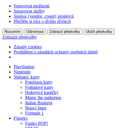
Spravovat možnosti
Spravovat služby
Správa {vendor_count} prodejců
Přečtěte si více o těchto účelech
Rozumím
Odmítnout
Zobrazit předvolby
Uložit předvolby
Zobrazit předvolby
Zásady cookies
Prohlášení o zásadách ochrany osobních údajů
PlayStation
Nintendo
Sběratel. karty
Pokémon karty
Fotbalové karty
Hokejové kartičky
Magic the gathering
Italian Brainrot
Brawl Stars
Formule 1
Figurky
Funko POP!