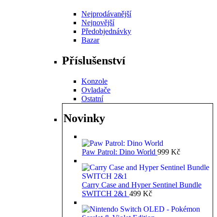
Nejprodávanější
Nejnovější
Předobjednávky
Bazar
Příslušenství
Konzole
Ovladače
Ostatní
Novinky
Paw Patrol: Dino World
999
Kč
Carry Case and Hyper Sentinel Bundle
SWITCH 2&1
499
Kč