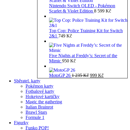
Nintendo Switch OLED - Pokémon
Scarlet & Violet Edition
8 599
Kč
Top Cop: Police Training Kit for Switch
2&1
749
Kč
Five Nights at Freddy’s: Secret of the
Mimic
950
Kč
Původní
Aktuální
MotoGP 26
1 235
Kč
999
Kč
cena
cena
Sběratel. karty
byla:
je:
Pokémon karty
1
999 Kč.
Fotbalové karty
235 Kč.
Hokejové kartičky
Magic the gathering
Italian Brainrot
Brawl Stars
Formule 1
Figurky
Funko POP!