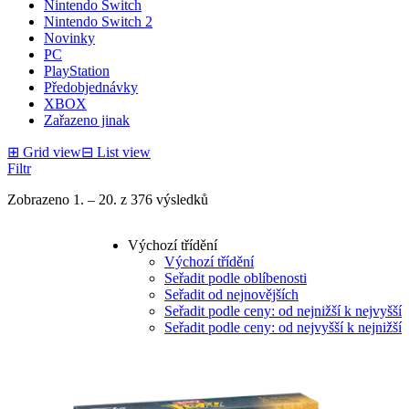
Nintendo Switch
Nintendo Switch 2
Novinky
PC
PlayStation
Předobjednávky
XBOX
Zařazeno jinak
⊞
Grid view
⊟
List view
Filtr
Zobrazeno 1. – 20. z 376 výsledků
Výchozí třídění
Výchozí třídění
Seřadit podle oblíbenosti
Seřadit od nejnovějších
Seřadit podle ceny: od nejnižší k nejvyšší
Seřadit podle ceny: od nejvyšší k nejnižší