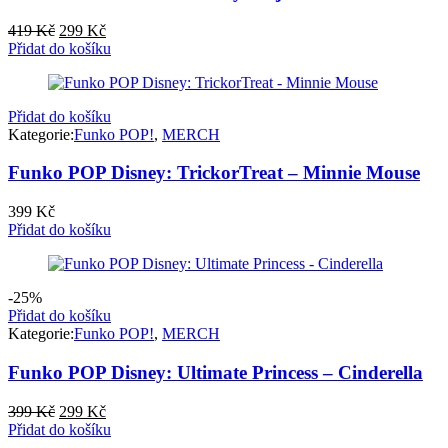
Původní
Aktuální
419
Kč
299
Kč
cena
cena
Přidat do košíku
byla:
je:
419 Kč.
299 Kč.
Přidat do košíku
Kategorie:
Funko POP!
,
MERCH
Funko POP Disney: TrickorTreat – Minnie Mouse
399
Kč
Přidat do košíku
-25%
Přidat do košíku
Kategorie:
Funko POP!
,
MERCH
Funko POP Disney: Ultimate Princess – Cinderella
Původní
Aktuální
399
Kč
299
Kč
cena
cena
Přidat do košíku
byla:
je: