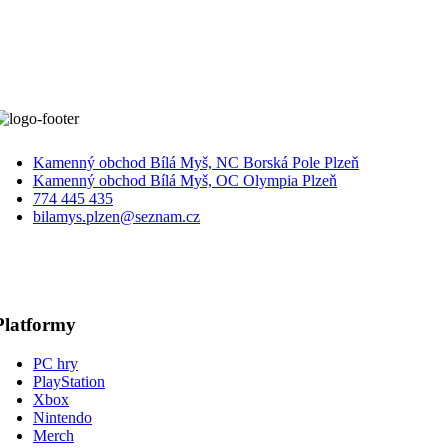
Kamenný obchod Bílá Myš, NC Borská Pole Plzeň
Kamenný obchod Bílá Myš, OC Olympia Plzeň
774 445 435
bilamys.plzen@seznam.cz
Platformy
PC hry
PlayStation
Xbox
Nintendo
Merch