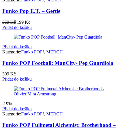
Funko Pop E.T. – Gertie
Původní
Aktuální
369
Kč
199
Kč
cena
cena
Přidat do košíku
byla:
je:
369 Kč.
199 Kč.
Přidat do košíku
Kategorie:
Funko POP!
,
MERCH
Funko POP Football: ManCity- Pep Guardiola
399
Kč
Přidat do košíku
-19%
Přidat do košíku
Kategorie:
Funko POP!
,
MERCH
Funko POP Fullmetal Alchemist: Brotherhood –