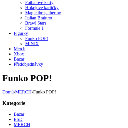
Fotbalové karty
Hokejové kartičky
Magic the gathering
Italian Brainrot
Brawl Stars
Formule 1
Figurky
Funko POP!
MINIX
Merch
Xbox
Bazar
Předobjednávky
Funko POP!
Domů
›
MERCH
›
Funko POP!
Kategorie
Bazar
ESD
MERCH