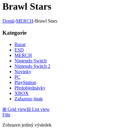
Brawl Stars
Domů
›
MERCH
›
Brawl Stars
Kategorie
Bazar
ESD
MERCH
Nintendo Switch
Nintendo Switch 2
Novinky
PC
PlayStation
Předobjednávky
XBOX
Zařazeno jinak
⊞
Grid view
⊟
List view
Filtr
Zobrazen jediný výsledek