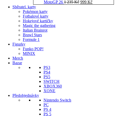
Původní
Aktuální
MotoGP 26
1 235
Kč
999
Kč
cena
cena
Sběratel. karty
byla:
je:
Pokémon karty
1
999 Kč.
Fotbalové karty
235 Kč.
Hokejové kartičky
Magic the gathering
Italian Brainrot
Brawl Stars
Formule 1
Figurky
Funko POP!
MINIX
Merch
Bazar
PS3
PS4
PS5
SWITCH
XBOX360
XONE
Předobjednávky
Nintendo Switch
PC
PS 4
PS 5