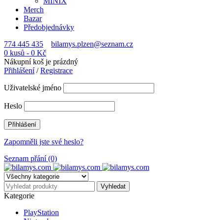
MINIX
Merch
Bazar
Předobjednávky
774 445 435
bilamys.plzen@seznam.cz
0 kusů
-
0
Kč
Nákupní koš je prázdný
Přihlášení
/
Registrace
Uživatelské jméno
Heslo
Zapomněli jste své heslo?
Seznam přání (0)
Kategorie
PlayStation