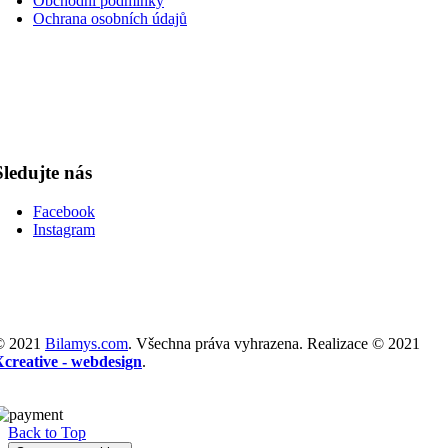
Obchodní podmínky
Ochrana osobních údajů
Sledujte nás
Facebook
Instagram
© 2021
Bilamys.com
. Všechna práva vyhrazena. Realizace © 2021
Xcreative - webdesign
.
Back to Top