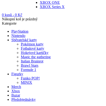
XBOX ONE
XBOX Series X
0 kusů
-
0
Kč
Nákupní koš je prázdný
Kategorie
PlayStation
Nintendo
Sběratelské karty
Pokémon karty
Fotbalové karty
Hokejové kartičky
Magic the gathering
Italian Brainrot
Brawl Stars
Formule 1
Figurky
Funko POP!
MINIX
Merch
Xbox
Bazar
Předobjednávky