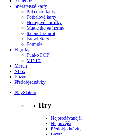
Nintendo
Sběratelské karty
Pokémon karty
Fotbalové karty
Hokejové kartičky
Magic the gathering
Italian Brainrot
Brawl Stars
Formule 1
Figurky
Funko POP!
MINIX
Merch
Xbox
Bazar
Předobjednávky
PlayStation
Hry
Nejprodávanější
Nejnovější
Předobjednávky
Bazar