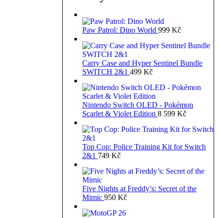
Paw Patrol: Dino World
999
Kč
Carry Case and Hyper Sentinel Bundle
SWITCH 2&1
499
Kč
Nintendo Switch OLED - Pokémon
Scarlet & Violet Edition
8 599
Kč
Top Cop: Police Training Kit for Switch
2&1
749
Kč
Five Nights at Freddy’s: Secret of the
Mimic
950
Kč