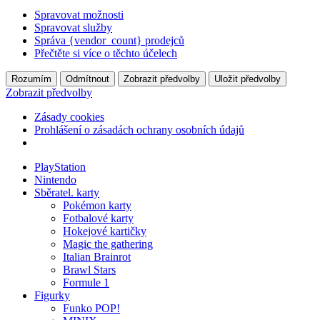
Spravovat možnosti
Spravovat služby
Správa {vendor_count} prodejců
Přečtěte si více o těchto účelech
Rozumím
Odmítnout
Zobrazit předvolby
Uložit předvolby
Zobrazit předvolby
Zásady cookies
Prohlášení o zásadách ochrany osobních údajů
PlayStation
Nintendo
Sběratel. karty
Pokémon karty
Fotbalové karty
Hokejové kartičky
Magic the gathering
Italian Brainrot
Brawl Stars
Formule 1
Figurky
Funko POP!