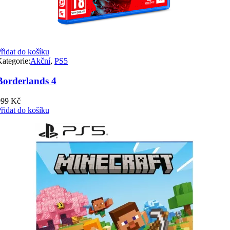
řidat do košíku
ategorie:
Akční
,
PS5
Borderlands 4
999
Kč
řidat do košíku