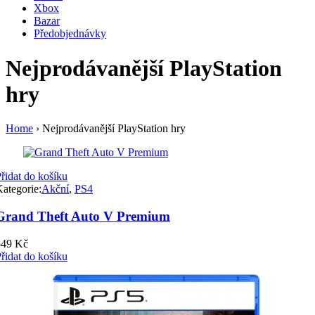
Xbox
Bazar
Předobjednávky
Nejprodávanější PlayStation
hry
Home
›
Nejprodávanější PlayStation hry
řidat do košíku
ategorie:
Akční
,
PS4
Grand Theft Auto V Premium
549
Kč
řidat do košíku