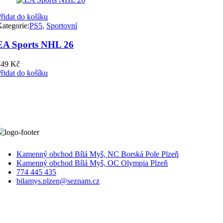
řidat do košíku
ategorie:
PS5
,
Sportovní
EA Sports NHL 26
749
Kč
řidat do košíku
Kamenný obchod Bílá Myš, NC Borská Pole Plzeň
Kamenný obchod Bílá Myš, OC Olympia Plzeň
774 445 435
bilamys.plzen@seznam.cz