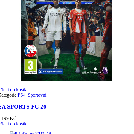
řidat do košíku
ategorie:
PS4
,
Sportovní
EA SPORTS FC 26
1 199
Kč
řidat do košíku