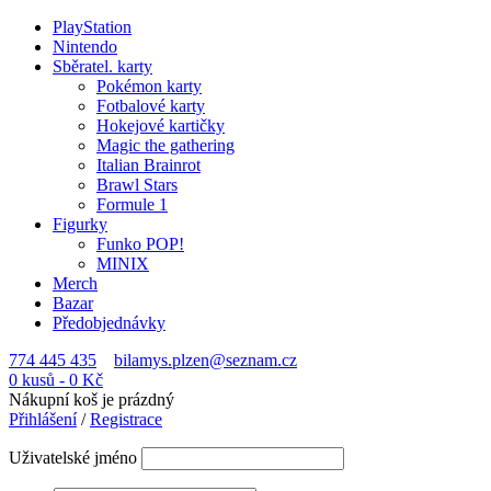
PlayStation
Nintendo
Sběratel. karty
Pokémon karty
Fotbalové karty
Hokejové kartičky
Magic the gathering
Italian Brainrot
Brawl Stars
Formule 1
Figurky
Funko POP!
MINIX
Merch
Bazar
Předobjednávky
774 445 435
bilamys.plzen@seznam.cz
0 kusů
-
0
Kč
Nákupní koš je prázdný
Přihlášení
/
Registrace
Uživatelské jméno