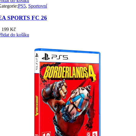
řidat do košíku
ategorie:
PS5
,
Sportovní
EA SPORTS FC 26
1 199
Kč
řidat do košíku