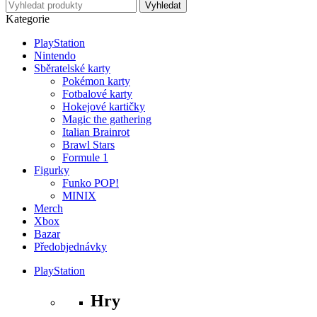
Kategorie
PlayStation
Nintendo
Sběratelské karty
Pokémon karty
Fotbalové karty
Hokejové kartičky
Magic the gathering
Italian Brainrot
Brawl Stars
Formule 1
Figurky
Funko POP!
MINIX
Merch
Xbox
Bazar
Předobjednávky
PlayStation
Hry