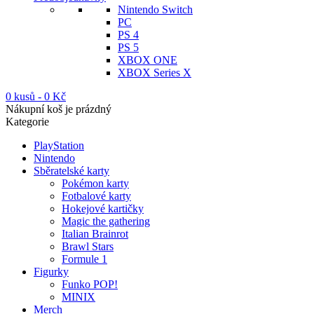
Nintendo Switch
PC
PS 4
PS 5
XBOX ONE
XBOX Series X
0 kusů
-
0
Kč
Nákupní koš je prázdný
Kategorie
PlayStation
Nintendo
Sběratelské karty
Pokémon karty
Fotbalové karty
Hokejové kartičky
Magic the gathering
Italian Brainrot
Brawl Stars
Formule 1
Figurky
Funko POP!
MINIX
Merch