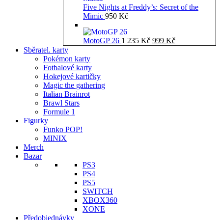
Five Nights at Freddy’s: Secret of the
Mimic
950
Kč
Původní
Aktuální
MotoGP 26
1 235
Kč
999
Kč
cena
cena
Sběratel. karty
byla:
je:
Pokémon karty
1
999 Kč.
Fotbalové karty
235 Kč.
Hokejové kartičky
Magic the gathering
Italian Brainrot
Brawl Stars
Formule 1
Figurky
Funko POP!
MINIX
Merch
Bazar
PS3
PS4
PS5
SWITCH
XBOX360
XONE
Předobjednávky