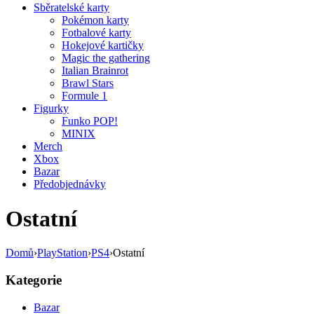
Sběratelské karty
Pokémon karty
Fotbalové karty
Hokejové kartičky
Magic the gathering
Italian Brainrot
Brawl Stars
Formule 1
Figurky
Funko POP!
MINIX
Merch
Xbox
Bazar
Předobjednávky
Ostatní
Domů
›
PlayStation
›
PS4
›
Ostatní
Kategorie
Bazar