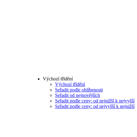
Výchozí třídění
Výchozí třídění
Seřadit podle oblíbenosti
Seřadit od nejnovějších
Seřadit podle ceny: od nejnižší k nejvyšší
Seřadit podle ceny: od nejvyšší k nejnižší