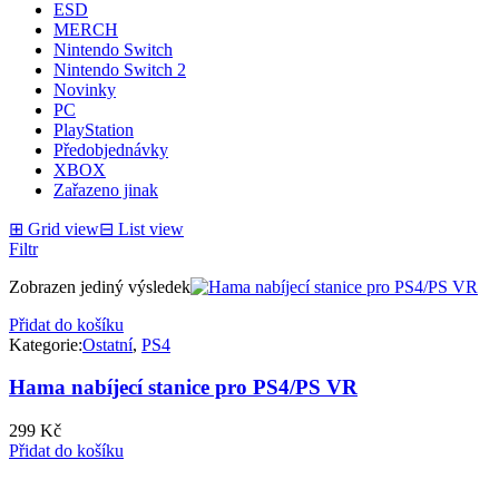
ESD
MERCH
Nintendo Switch
Nintendo Switch 2
Novinky
PC
PlayStation
Předobjednávky
XBOX
Zařazeno jinak
⊞
Grid view
⊟
List view
Filtr
Zobrazen jediný výsledek
Přidat do košíku
Kategorie:
Ostatní
,
PS4
Hama nabíjecí stanice pro PS4/PS VR
299
Kč
Přidat do košíku