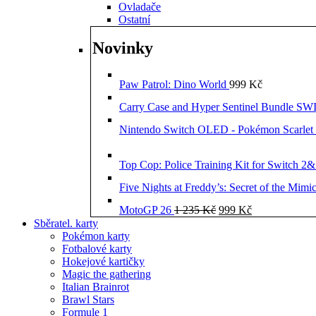
Ovladače
Ostatní
Novinky
Paw Patrol: Dino World
999
Kč
Carry Case and Hyper Sentinel Bundle 
Nintendo Switch OLED - Pokémon Scarlet 
Top Cop: Police Training Kit for Switch 2
Five Nights at Freddy’s: Secret of the Mimi
Původní
Aktuální
MotoGP 26
1 235
Kč
999
Kč
cena
cena
Sběratel. karty
byla:
je:
Pokémon karty
1
999 Kč.
Fotbalové karty
235 Kč.
Hokejové kartičky
Magic the gathering
Italian Brainrot
Brawl Stars
Formule 1