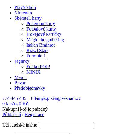
PlayStation
Nintendo
Sběratel. karty
Pokémon karty
Fotbalové karty
Hokejové kartičky
Magic the gathering
Italian Brainrot
Brawl Stars
Formule 1
Figurky
Funko POP!
MINIX
Merch
Bazar
Předobjednávky
774 445 435
bilamys.plzen@seznam.cz
0 kusů
-
0
Kč
Nákupní koš je prázdný
Přihlášení
/
Registrace
Uživatelské jméno