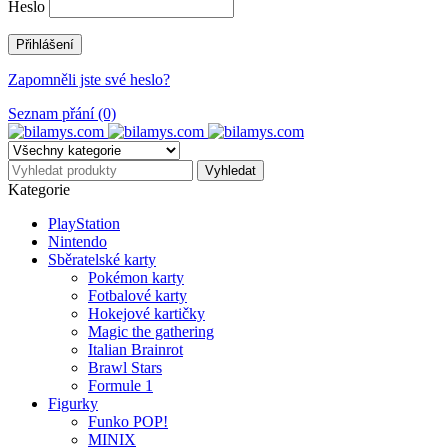
Heslo
Zapomněli jste své heslo?
Seznam přání (0)
Kategorie
PlayStation
Nintendo
Sběratelské karty
Pokémon karty
Fotbalové karty
Hokejové kartičky
Magic the gathering
Italian Brainrot
Brawl Stars
Formule 1
Figurky
Funko POP!
MINIX