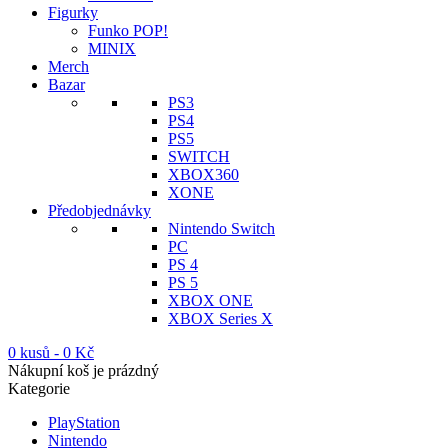
Figurky
Funko POP!
MINIX
Merch
Bazar
PS3
PS4
PS5
SWITCH
XBOX360
XONE
Předobjednávky
Nintendo Switch
PC
PS 4
PS 5
XBOX ONE
XBOX Series X
0 kusů
-
0
Kč
Nákupní koš je prázdný
Kategorie
PlayStation
Nintendo