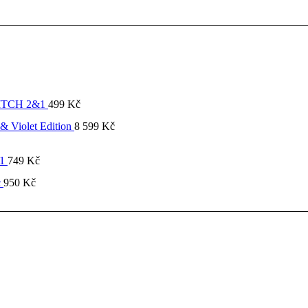
SWITCH 2&1
499
Kč
& Violet Edition
8 599
Kč
&1
749
Kč
c
950
Kč