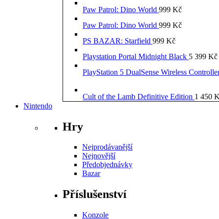
Paw Patrol: Dino World
999
Kč
Paw Patrol: Dino World
999
Kč
PS BAZAR: Starfield
999
Kč
Playstation Portal Midnight Black
5 399
Kč
PlayStation 5 DualSense Wireless Controll
Cult of the Lamb Definitive Edition
1 450
K
Nintendo
Hry
Nejprodávanější
Nejnovější
Předobjednávky
Bazar
Příslušenství
Konzole