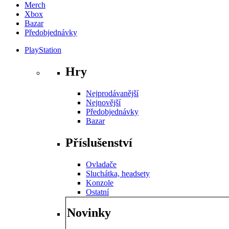
Merch
Xbox
Bazar
Předobjednávky
PlayStation
Hry
Nejprodávanější
Nejnovější
Předobjednávky
Bazar
Příslušenství
Ovladače
Sluchátka, headsety
Konzole
Ostatní
Novinky