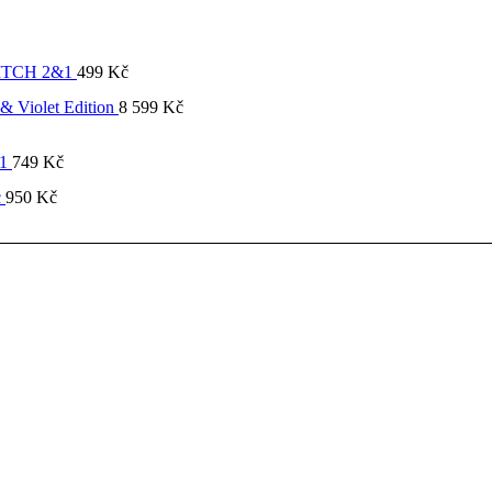
SWITCH 2&1
499
Kč
& Violet Edition
8 599
Kč
&1
749
Kč
c
950
Kč