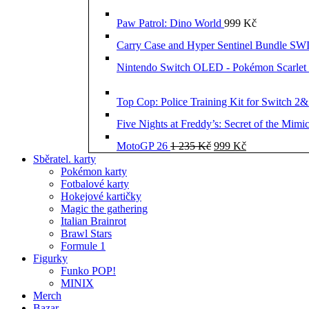
Paw Patrol: Dino World
999
Kč
Carry Case and Hyper Sentinel Bundle 
Nintendo Switch OLED - Pokémon Scarlet 
Top Cop: Police Training Kit for Switch 2
Five Nights at Freddy’s: Secret of the Mimi
Původní
Aktuální
MotoGP 26
1 235
Kč
999
Kč
cena
cena
Sběratel. karty
byla:
je:
Pokémon karty
1
999 Kč.
Fotbalové karty
235 Kč.
Hokejové kartičky
Magic the gathering
Italian Brainrot
Brawl Stars
Formule 1
Figurky
Funko POP!
MINIX
Merch
Bazar