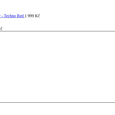
er - Techno Red
1 999
Kč
č