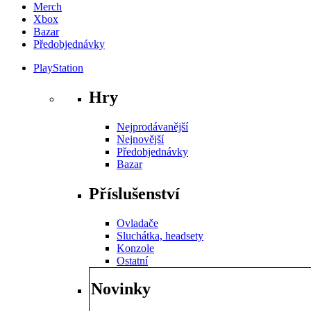
Merch
Xbox
Bazar
Předobjednávky
PlayStation
Hry
Nejprodávanější
Nejnovější
Předobjednávky
Bazar
Příslušenství
Ovladače
Sluchátka, headsety
Konzole
Ostatní
Novinky