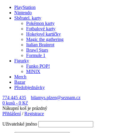
PlayStation
Nintendo
Sběratel. karty
Pokémon karty
Fotbalové karty
Hokejové kartičky
Magic the gathering
Italian Brainrot
Brawl Stars
Formule 1
Figurky
Funko POP!
MINIX
Merch
Bazar
Předobjednávky
774 445 435
bilamys.plzen@seznam.cz
0 kusů
-
0
Kč
Nákupní koš je prázdný
Přihlášení
/
Registrace
Uživatelské jméno