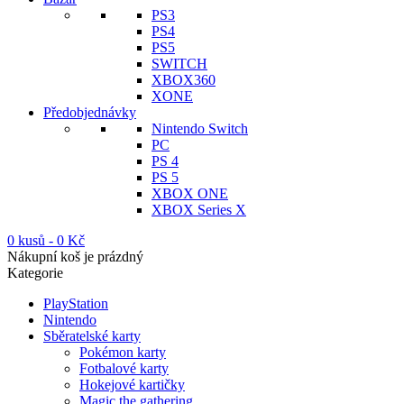
PS3
PS4
PS5
SWITCH
XBOX360
XONE
Předobjednávky
Nintendo Switch
PC
PS 4
PS 5
XBOX ONE
XBOX Series X
0 kusů
-
0
Kč
Nákupní koš je prázdný
Kategorie
PlayStation
Nintendo
Sběratelské karty
Pokémon karty
Fotbalové karty
Hokejové kartičky
Magic the gathering