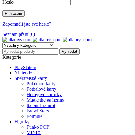
Heslo
Zapomněli jste své heslo?
Seznam přání (0)
Kategorie
PlayStation
Nintendo
Sběratelské karty
Pokémon karty
Fotbalové karty
Hokejové kartičky
Magic the gathering
Italian Brainrot
Brawl Stars
Formule 1
Figurky
Funko POP!
MINIX