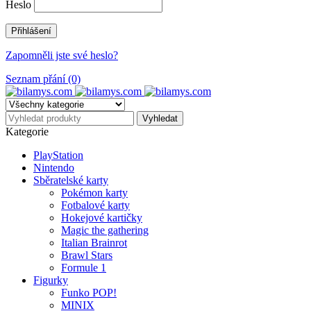
Heslo
Zapomněli jste své heslo?
Seznam přání (0)
Kategorie
PlayStation
Nintendo
Sběratelské karty
Pokémon karty
Fotbalové karty
Hokejové kartičky
Magic the gathering
Italian Brainrot
Brawl Stars
Formule 1
Figurky
Funko POP!
MINIX