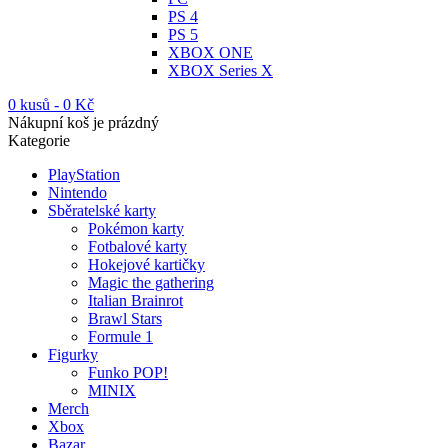
PS 4
PS 5
XBOX ONE
XBOX Series X
0 kusů
-
0
Kč
Nákupní koš je prázdný
Kategorie
PlayStation
Nintendo
Sběratelské karty
Pokémon karty
Fotbalové karty
Hokejové kartičky
Magic the gathering
Italian Brainrot
Brawl Stars
Formule 1
Figurky
Funko POP!
MINIX
Merch
Xbox
Bazar