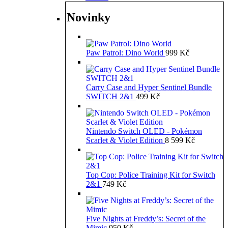
Novinky
Paw Patrol: Dino World
999
Kč
Carry Case and Hyper Sentinel Bundle
SWITCH 2&1
499
Kč
Nintendo Switch OLED - Pokémon
Scarlet & Violet Edition
8 599
Kč
Top Cop: Police Training Kit for Switch
2&1
749
Kč
Five Nights at Freddy’s: Secret of the
Mimic
950
Kč