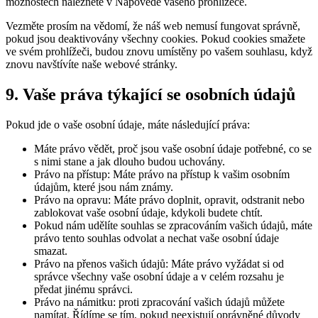
možnostech naleznete v Nápovědě vašeho prohlížeče.
Vezměte prosím na vědomí, že náš web nemusí fungovat správně,
pokud jsou deaktivovány všechny cookies. Pokud cookies smažete
ve svém prohlížeči, budou znovu umístěny po vašem souhlasu, když
znovu navštívíte naše webové stránky.
9. Vaše práva týkající se osobních údajů
Pokud jde o vaše osobní údaje, máte následující práva:
Máte právo vědět, proč jsou vaše osobní údaje potřebné, co se
s nimi stane a jak dlouho budou uchovány.
Právo na přístup: Máte právo na přístup k vašim osobním
údajům, které jsou nám známy.
Právo na opravu: Máte právo doplnit, opravit, odstranit nebo
zablokovat vaše osobní údaje, kdykoli budete chtít.
Pokud nám udělíte souhlas se zpracováním vašich údajů, máte
právo tento souhlas odvolat a nechat vaše osobní údaje
smazat.
Právo na přenos vašich údajů: Máte právo vyžádat si od
správce všechny vaše osobní údaje a v celém rozsahu je
předat jinému správci.
Právo na námitku: proti zpracování vašich údajů můžete
namítat. Řídíme se tím, pokud neexistují oprávněné důvody