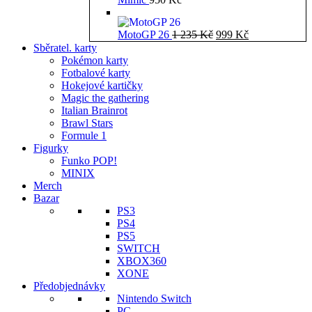
Původní
Aktuální
MotoGP 26
1 235
Kč
999
Kč
cena
cena
Sběratel. karty
byla:
je:
Pokémon karty
1
999 Kč.
Fotbalové karty
235 Kč.
Hokejové kartičky
Magic the gathering
Italian Brainrot
Brawl Stars
Formule 1
Figurky
Funko POP!
MINIX
Merch
Bazar
PS3
PS4
PS5
SWITCH
XBOX360
XONE
Předobjednávky
Nintendo Switch
PC