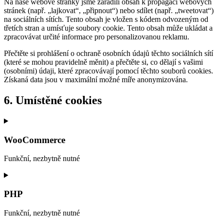
Na naše webové stránky jsme zařadili obsah k propagaci webových
stránek (např. „lajkovat“, „připnout“) nebo sdílet (např. „tweetovat“)
na sociálních sítích. Tento obsah je vložen s kódem odvozeným od
třetích stran a umísťuje soubory cookie. Tento obsah může ukládat a
zpracovávat určité informace pro personalizovanou reklamu.
Přečtěte si prohlášení o ochraně osobních údajů těchto sociálních sítí
(které se mohou pravidelně měnit) a přečtěte si, co dělají s vašimi
(osobními) údaji, které zpracovávají pomocí těchto souborů cookies.
Získaná data jsou v maximální možné míře anonymizována.
6. Umístěné cookies
WooCommerce
Funkční, nezbytně nutné
Consent
to
service
PHP
woocommerce
Funkční, nezbytně nutné