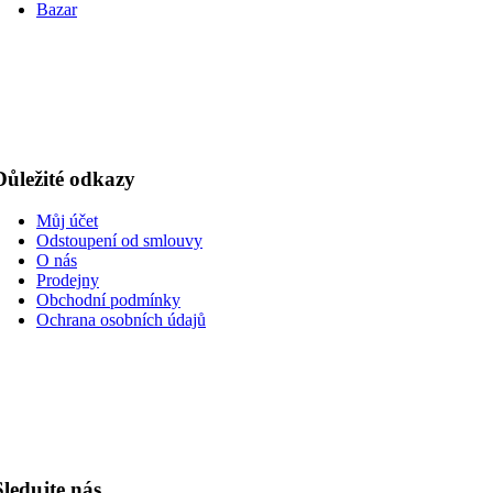
Bazar
Důležité odkazy
Můj účet
Odstoupení od smlouvy
O nás
Prodejny
Obchodní podmínky
Ochrana osobních údajů
Sledujte nás