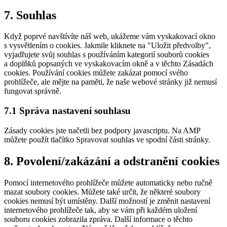
Consent
7. Souhlas
to
service
Když poprvé navštívíte náš web, ukážeme vám vyskakovací okno
ostatní
s vysvětlením o cookies. Jakmile kliknete na "Uložit předvolby",
vyjadřujete svůj souhlas s používáním kategorií souborů cookies
a doplňků popsaných ve vyskakovacím okně a v těchto Zásadách
cookies. Používání cookies můžete zakázat pomocí svého
prohlížeče, ale mějte na paměti, že naše webové stránky již nemusí
fungovat správně.
7.1 Správa nastavení souhlasu
Zásady cookies jste načetli bez podpory javascriptu. Na AMP
můžete použít tlačítko Spravovat souhlas ve spodní části stránky.
8. Povolení/zakázání a odstranění cookies
Pomocí internetového prohlížeče můžete automaticky nebo ručně
mazat soubory cookies. Můžete také určit, že některé soubory
cookies nemusí být umístěny. Další možností je změnit nastavení
internetového prohlížeče tak, aby se vám při každém uložení
souboru cookies zobrazila zpráva. Další informace o těchto