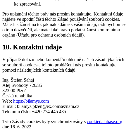
ke zpracování.
Pro uplatnění těchto práv nás prosím kontaktujte. Kontaktní údaje
najdete ve spodní části těchto Zásad používání souborů cookies.
Máte-li stížnost na to, jak nakládáme s vašimi údaji, rádi bychom se
o tom dozvěděli, ale máte také právo podat stížnost kontrolnímu
orgánu (Úřadu pro ochranu osobních údajů).
10. Kontaktní údaje
V případě dotazů nebo komentářů ohledně našich zásad týkajících
se souborů cookies a tohoto prohlášení nás prosím kontaktujte
pomocí následujících kontaktních údajů:
Ing. Štefan Sahaj
Alej Svobody 726/35
323 00 Plzeň
Česká republika
Web:
https://bilamys.com
E-mail:
bilamys.plzen@
ex.com
seznam.cz
Telefonní číslo: +420 774 445 435
Tyto Zásady cookies byly synchronizovány s
cookiedatabase.org
dne 16. 6. 2022