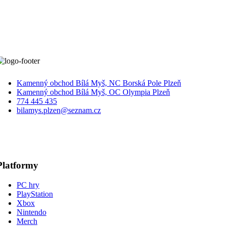
Kamenný obchod Bílá Myš, NC Borská Pole Plzeň
Kamenný obchod Bílá Myš, OC Olympia Plzeň
774 445 435
bilamys.plzen@seznam.cz
Platformy
PC hry
PlayStation
Xbox
Nintendo
Merch