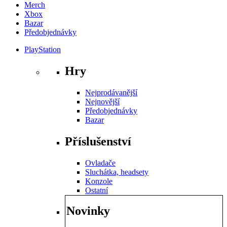
Merch
Xbox
Bazar
Předobjednávky
PlayStation
Hry
Nejprodávanější
Nejnovější
Předobjednávky
Bazar
Příslušenství
Ovladače
Sluchátka, headsety
Konzole
Ostatní
Novinky