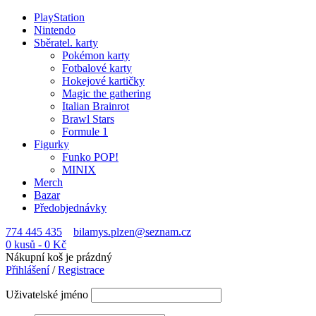
PlayStation
Nintendo
Sběratel. karty
Pokémon karty
Fotbalové karty
Hokejové kartičky
Magic the gathering
Italian Brainrot
Brawl Stars
Formule 1
Figurky
Funko POP!
MINIX
Merch
Bazar
Předobjednávky
774 445 435
bilamys.plzen@seznam.cz
0 kusů
-
0
Kč
Nákupní koš je prázdný
Přihlášení
/
Registrace
Uživatelské jméno