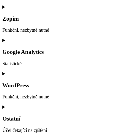
Consent
to
service
Zopim
php
Funkční, nezbytně nutné
Consent
to
service
Google Analytics
zopim
Statistické
Consent
to
service
WordPress
google-
analytics
Funkční, nezbytně nutné
Consent
to
service
Ostatní
wordpress
Účel čekající na zjištění