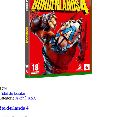
-17%
řidat do košíku
ategorie:
Akční
,
XSX
Borderlands 4