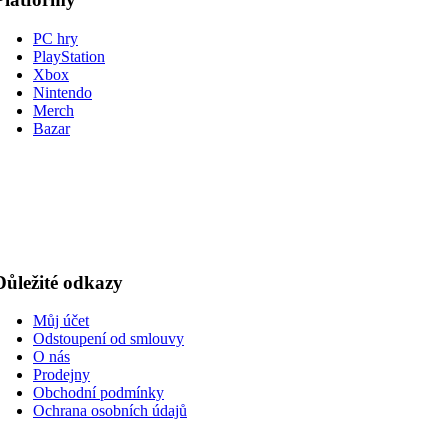
PC hry
PlayStation
Xbox
Nintendo
Merch
Bazar
Důležité odkazy
Můj účet
Odstoupení od smlouvy
O nás
Prodejny
Obchodní podmínky
Ochrana osobních údajů