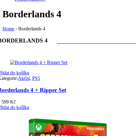
Borderlands 4
Home
›
Borderlands 4
BORDERLANDS 4
řidat do košíku
ategorie:
Akční
,
PS5
Borderlands 4 + Ripper Set
1 599
Kč
řidat do košíku