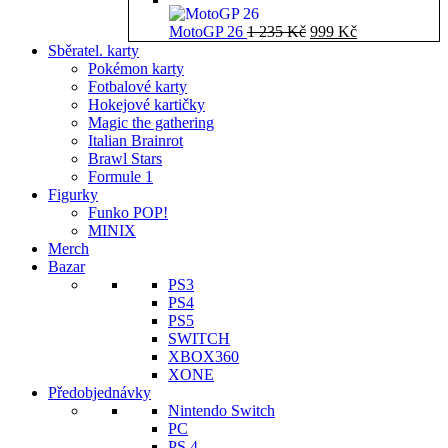
Původní
Aktuální
MotoGP 26
1 235
Kč
999
Kč
cena
cena
Sběratel. karty
byla:
je:
Pokémon karty
1
999 Kč.
Fotbalové karty
235 Kč.
Hokejové kartičky
Magic the gathering
Italian Brainrot
Brawl Stars
Formule 1
Figurky
Funko POP!
MINIX
Merch
Bazar
PS3
PS4
PS5
SWITCH
XBOX360
XONE
Předobjednávky
Nintendo Switch
PC
PS 4