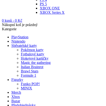
PS 5
XBOX ONE
XBOX Series X
0 kusů
-
0
Kč
Nákupní koš je prázdný
Kategorie
PlayStation
Nintendo
Sběratelské karty
Pokémon karty
Fotbalové karty
Hokejové kartičky
Magic the gathering
Italian Brainrot
Brawl Stars
Formule 1
Figurky
Funko POP!
MINIX
Merch
Xbox
Bazar
Předobjednávky