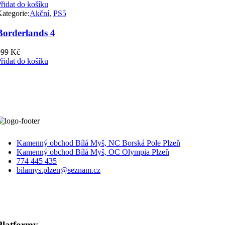
řidat do košíku
ategorie:
Akční
,
PS5
Borderlands 4
999
Kč
řidat do košíku
Kamenný obchod Bílá Myš, NC Borská Pole Plzeň
Kamenný obchod Bílá Myš, OC Olympia Plzeň
774 445 435
bilamys.plzen@seznam.cz
Platformy