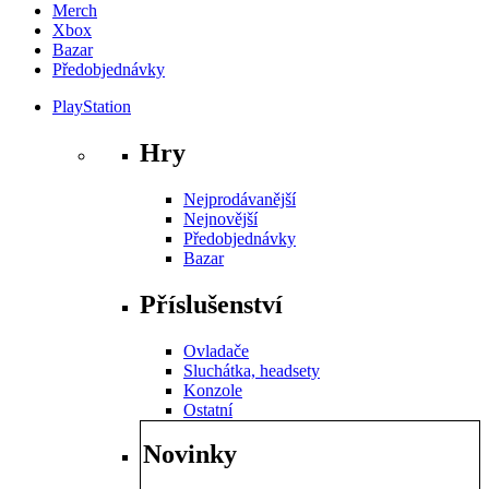
Merch
Xbox
Bazar
Předobjednávky
PlayStation
Hry
Nejprodávanější
Nejnovější
Předobjednávky
Bazar
Příslušenství
Ovladače
Sluchátka, headsety
Konzole
Ostatní
Novinky