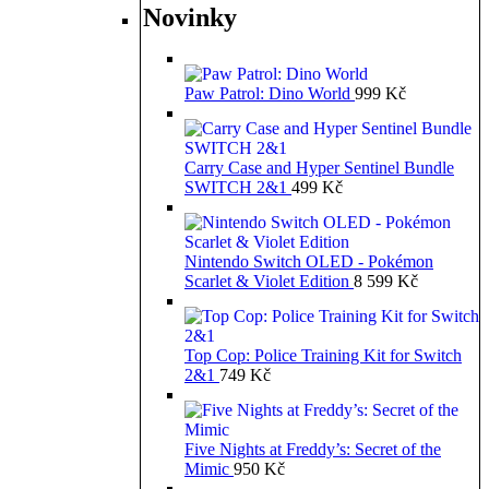
Novinky
Paw Patrol: Dino World
999
Kč
Carry Case and Hyper Sentinel Bundle
SWITCH 2&1
499
Kč
Nintendo Switch OLED - Pokémon
Scarlet & Violet Edition
8 599
Kč
Top Cop: Police Training Kit for Switch
2&1
749
Kč
Five Nights at Freddy’s: Secret of the
Mimic
950
Kč