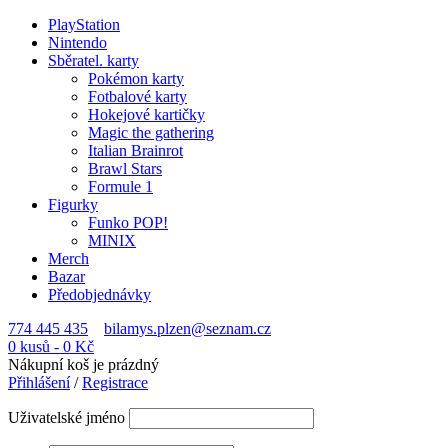
PlayStation
Nintendo
Sběratel. karty
Pokémon karty
Fotbalové karty
Hokejové kartičky
Magic the gathering
Italian Brainrot
Brawl Stars
Formule 1
Figurky
Funko POP!
MINIX
Merch
Bazar
Předobjednávky
774 445 435
bilamys.plzen@seznam.cz
0 kusů
-
0
Kč
Nákupní koš je prázdný
Přihlášení
/
Registrace
Uživatelské jméno