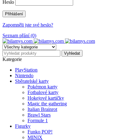
Heslo
Zapomněli jste své heslo?
Seznam přání (0)
Kategorie
PlayStation
Nintendo
Sběratelské karty
Pokémon karty
Fotbalové karty
Hokejové kartičky
Magic the gathering
Italian Brainrot
Brawl Stars
Formule 1
Figurky
Funko POP!
MINIX