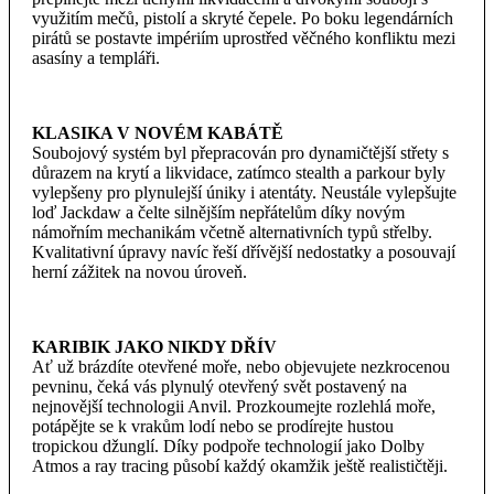
využitím mečů, pistolí a skryté čepele. Po boku legendárních
pirátů se postavte impériím uprostřed věčného konfliktu mezi
asasíny a templáři.
KLASIKA V NOVÉM KABÁTĚ
Soubojový systém byl přepracován pro dynamičtější střety s
důrazem na krytí a likvidace, zatímco stealth a parkour byly
vylepšeny pro plynulejší úniky i atentáty. Neustále vylepšujte
loď Jackdaw a čelte silnějším nepřátelům díky novým
námořním mechanikám včetně alternativních typů střelby.
Kvalitativní úpravy navíc řeší dřívější nedostatky a posouvají
herní zážitek na novou úroveň.
KARIBIK JAKO NIKDY DŘÍV
Ať už brázdíte otevřené moře, nebo objevujete nezkrocenou
pevninu, čeká vás plynulý otevřený svět postavený na
nejnovější technologii Anvil. Prozkoumejte rozlehlá moře,
potápějte se k vrakům lodí nebo se prodírejte hustou
tropickou džunglí. Díky podpoře technologií jako Dolby
Atmos a ray tracing působí každý okamžik ještě realističtěji.