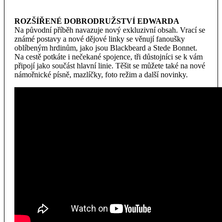
ROZŠÍŘENÉ DOBRODRUŽSTVÍ EDWARDA
Na původní příběh navazuje nový exkluzivní obsah. Vrací se
známé postavy a nové dějové linky se věnují fanoušky
oblíbeným hrdinům, jako jsou Blackbeard a Stede Bonnet.
Na cestě potkáte i nečekané spojence, tři důstojníci se k vám
připojí jako součást hlavní linie. Těšit se můžete také na nové
námořnické písně, mazlíčky, foto režim a další novinky.