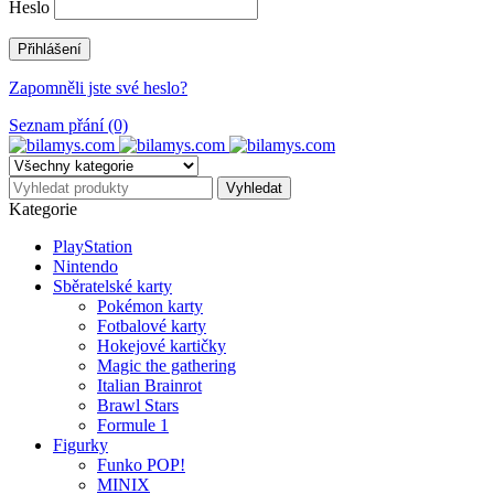
Heslo
Zapomněli jste své heslo?
Seznam přání (0)
Kategorie
PlayStation
Nintendo
Sběratelské karty
Pokémon karty
Fotbalové karty
Hokejové kartičky
Magic the gathering
Italian Brainrot
Brawl Stars
Formule 1
Figurky
Funko POP!
MINIX