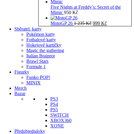
Five Nights at Freddy’s: Secret of the
Mimic
950
Kč
Původní
Aktuální
MotoGP 26
1 235
Kč
999
Kč
cena
cena
Sběratel. karty
byla:
je:
Pokémon karty
1
999 Kč.
Fotbalové karty
235 Kč.
Hokejové kartičky
Magic the gathering
Italian Brainrot
Brawl Stars
Formule 1
Figurky
Funko POP!
MINIX
Merch
Bazar
PS3
PS4
PS5
SWITCH
XBOX360
XONE
Předobjednávky