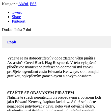
Kategorie:
Akční
,
PS5
Tweet
Share
Pinterest
Dodací lhůta 7 dní
Popis
Vydejte se na dobrodružství v době zlatého věku pirátů s
Assassin’s Creed Black Flag Resynced. V této vylepšené
předělávce ikonického pirátského dobrodružství znovu
prožijete legendární cestu Edwarda Kenwaye, s ohromující
grafikou, vylepšeným gameplayem a novým obsahem.
STAŇTE SE OBÁVANÝM PIRÁTEM
Nahánějte strach nepřátelům při přepadávání a potápění lodí
jako Edward Kenway, kapitán Jackdaw. Ať už se budete
nenápadně pohybovat v davu, nebo vést odvážné útoky,
přepínejte mezi tichými likvidacemi a divokými souboji s