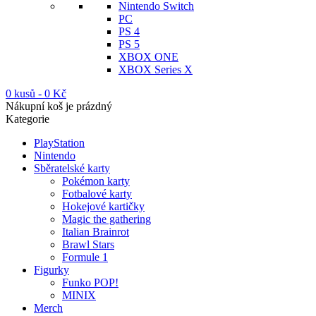
Nintendo Switch
PC
PS 4
PS 5
XBOX ONE
XBOX Series X
0 kusů
-
0
Kč
Nákupní koš je prázdný
Kategorie
PlayStation
Nintendo
Sběratelské karty
Pokémon karty
Fotbalové karty
Hokejové kartičky
Magic the gathering
Italian Brainrot
Brawl Stars
Formule 1
Figurky
Funko POP!
MINIX
Merch