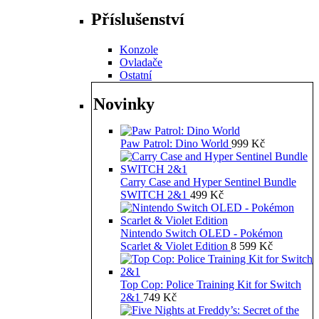
Příslušenství
Konzole
Ovladače
Ostatní
Novinky
Paw Patrol: Dino World
999
Kč
Carry Case and Hyper Sentinel Bundle
SWITCH 2&1
499
Kč
Nintendo Switch OLED - Pokémon
Scarlet & Violet Edition
8 599
Kč
Top Cop: Police Training Kit for Switch
2&1
749
Kč