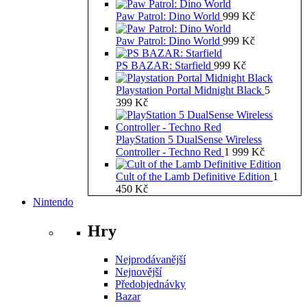
Paw Patrol: Dino World
999
Kč
Paw Patrol: Dino World
999
Kč
PS BAZAR: Starfield
999
Kč
Playstation Portal Midnight Black
5
399
Kč
PlayStation 5 DualSense Wireless
Controller - Techno Red
1 999
Kč
Cult of the Lamb Definitive Edition
1
450
Kč
Nintendo
Hry
Nejprodávanější
Nejnovější
Předobjednávky
Bazar