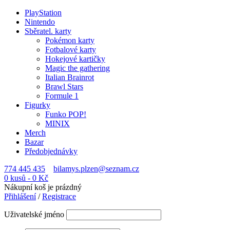
PlayStation
Nintendo
Sběratel. karty
Pokémon karty
Fotbalové karty
Hokejové kartičky
Magic the gathering
Italian Brainrot
Brawl Stars
Formule 1
Figurky
Funko POP!
MINIX
Merch
Bazar
Předobjednávky
774 445 435
bilamys.plzen@seznam.cz
0 kusů
-
0
Kč
Nákupní koš je prázdný
Přihlášení
/
Registrace
Uživatelské jméno