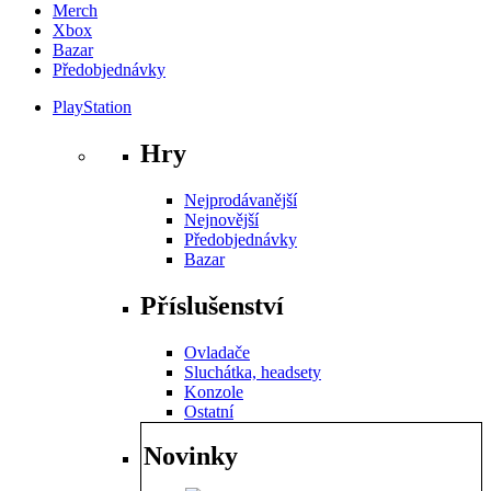
Merch
Xbox
Bazar
Předobjednávky
PlayStation
Hry
Nejprodávanější
Nejnovější
Předobjednávky
Bazar
Příslušenství
Ovladače
Sluchátka, headsety
Konzole
Ostatní
Novinky