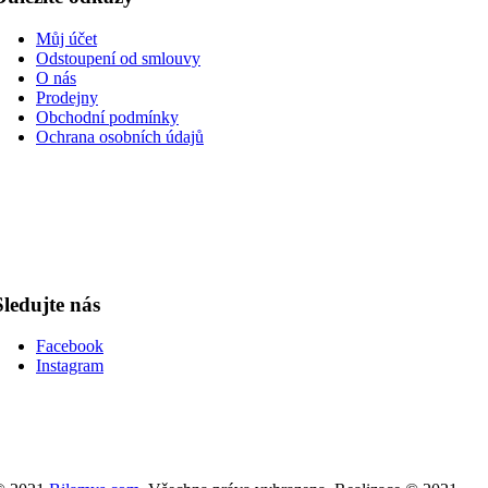
Můj účet
Odstoupení od smlouvy
O nás
Prodejny
Obchodní podmínky
Ochrana osobních údajů
Sledujte nás
Facebook
Instagram