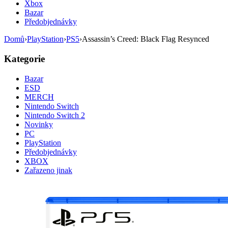
Xbox
Bazar
Předobjednávky
Domů
›
PlayStation
›
PS5
›
Assassin’s Creed: Black Flag Resynced
Kategorie
Bazar
ESD
MERCH
Nintendo Switch
Nintendo Switch 2
Novinky
PC
PlayStation
Předobjednávky
XBOX
Zařazeno jinak