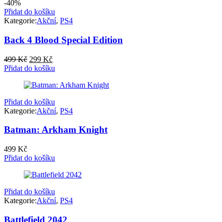
-40%
Přidat do košíku
Kategorie:
Akční
,
PS4
Back 4 Blood Special Edition
Původní
Aktuální
499
Kč
299
Kč
cena
cena
Přidat do košíku
byla:
je:
499 Kč.
299 Kč.
Přidat do košíku
Kategorie:
Akční
,
PS4
Batman: Arkham Knight
499
Kč
Přidat do košíku
Přidat do košíku
Kategorie:
Akční
,
PS4
Battlefield 2042