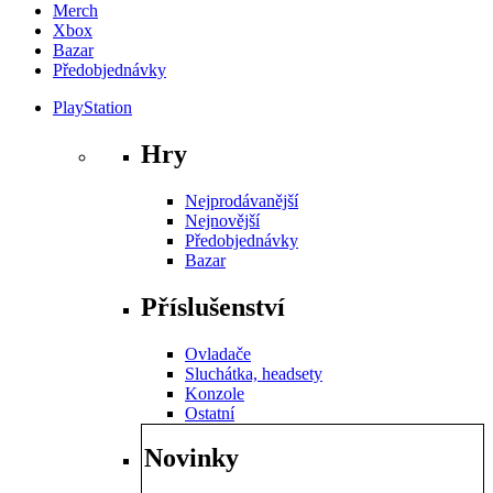
Merch
Xbox
Bazar
Předobjednávky
PlayStation
Hry
Nejprodávanější
Nejnovější
Předobjednávky
Bazar
Příslušenství
Ovladače
Sluchátka, headsety
Konzole
Ostatní
Novinky