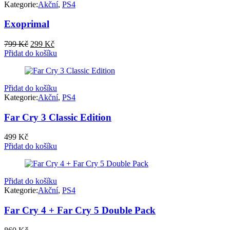
Kategorie:
Akční
,
PS4
Exoprimal
Původní
Aktuální
799
Kč
299
Kč
cena
cena
Přidat do košíku
byla:
je:
799 Kč.
299 Kč.
Přidat do košíku
Kategorie:
Akční
,
PS4
Far Cry 3 Classic Edition
499
Kč
Přidat do košíku
Přidat do košíku
Kategorie:
Akční
,
PS4
Far Cry 4 + Far Cry 5 Double Pack