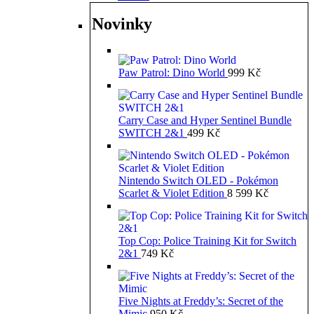
Novinky
Paw Patrol: Dino World
999
Kč
Carry Case and Hyper Sentinel Bundle
SWITCH 2&1
499
Kč
Nintendo Switch OLED - Pokémon
Scarlet & Violet Edition
8 599
Kč
Top Cop: Police Training Kit for Switch
2&1
749
Kč
Five Nights at Freddy’s: Secret of the
Mimic
950
Kč