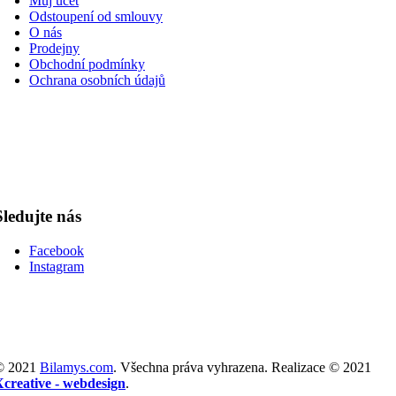
Můj účet
Odstoupení od smlouvy
O nás
Prodejny
Obchodní podmínky
Ochrana osobních údajů
Sledujte nás
Facebook
Instagram
© 2021
Bilamys.com
. Všechna práva vyhrazena. Realizace © 2021
Xcreative - webdesign
.