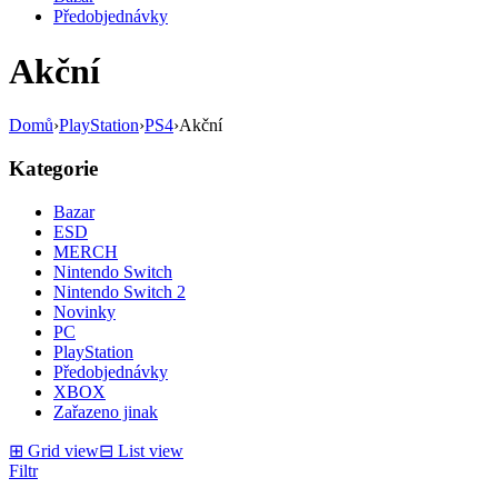
Předobjednávky
Akční
Domů
›
PlayStation
›
PS4
›
Akční
Kategorie
Bazar
ESD
MERCH
Nintendo Switch
Nintendo Switch 2
Novinky
PC
PlayStation
Předobjednávky
XBOX
Zařazeno jinak
⊞
Grid view
⊟
List view
Filtr