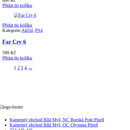
860
Kč
Přidat do košíku
Přidat do košíku
Kategorie:
Akční
,
PS4
Far Cry 6
599
Kč
Přidat do košíku
1
2
3
4
→
Kamenný obchod Bílá Myš, NC Borská Pole Plzeň
Kamenný obchod Bílá Myš, OC Olympia Plzeň