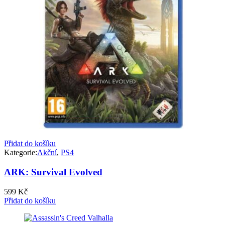
Přidat do košíku
Kategorie:
Akční
,
PS4
ARK: Survival Evolved
599
Kč
Přidat do košíku