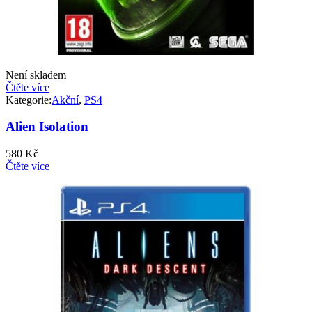
Není skladem
Čtěte více
Kategorie:
Akční
,
PS4
Alien Isolation
580
Kč
Čtěte více