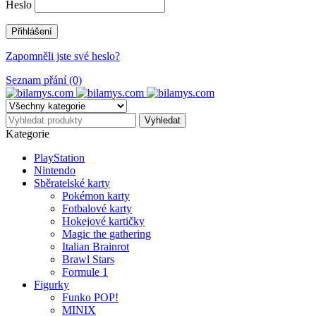
Heslo
Zapomněli jste své heslo?
Seznam přání (0)
Kategorie
PlayStation
Nintendo
Sběratelské karty
Pokémon karty
Fotbalové karty
Hokejové kartičky
Magic the gathering
Italian Brainrot
Brawl Stars
Formule 1
Figurky
Funko POP!
MINIX