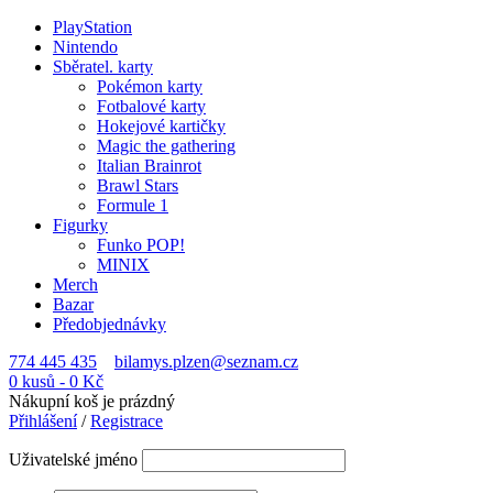
PlayStation
Nintendo
Sběratel. karty
Pokémon karty
Fotbalové karty
Hokejové kartičky
Magic the gathering
Italian Brainrot
Brawl Stars
Formule 1
Figurky
Funko POP!
MINIX
Merch
Bazar
Předobjednávky
774 445 435
bilamys.plzen@seznam.cz
0 kusů
-
0
Kč
Nákupní koš je prázdný
Přihlášení
/
Registrace
Uživatelské jméno