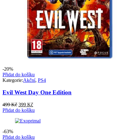
-20%
Přidat do košíku
Kategorie:
Akční
,
PS4
Evil West Day One Edition
Původní
Aktuální
499
Kč
399
Kč
cena
cena
Přidat do košíku
byla:
je:
499 Kč.
399 Kč.
-63%
Přidat do košíku