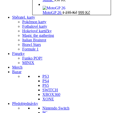
Původní
Aktuální
MotoGP 26
1 235
Kč
999
Kč
cena
cena
Sběratel. karty
byla:
je:
Pokémon karty
1
999 Kč.
Fotbalové karty
235 Kč.
Hokejové kartičky
Magic the gathering
Italian Brainrot
Brawl Stars
Formule 1
Figurky
Funko POP!
MINIX
Merch
Bazar
PS3
PS4
PS5
SWITCH
XBOX360
XONE
Předobjednávky
Nintendo Switch
PC