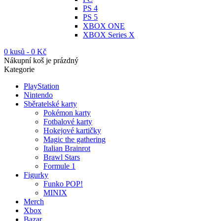
PS 4
PS 5
XBOX ONE
XBOX Series X
0 kusů
-
0
Kč
Nákupní koš je prázdný
Kategorie
PlayStation
Nintendo
Sběratelské karty
Pokémon karty
Fotbalové karty
Hokejové kartičky
Magic the gathering
Italian Brainrot
Brawl Stars
Formule 1
Figurky
Funko POP!
MINIX
Merch
Xbox
Bazar