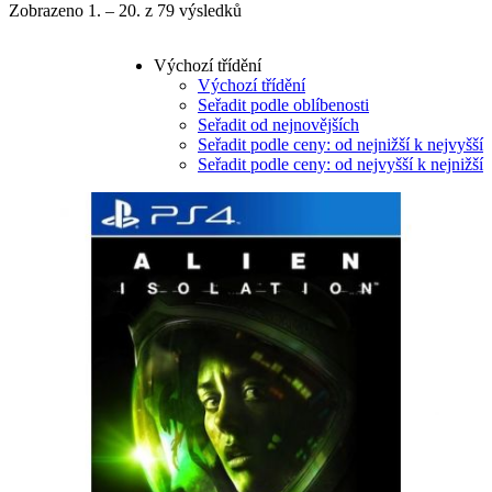
Zobrazeno 1. – 20. z 79 výsledků
Výchozí třídění
Výchozí třídění
Seřadit podle oblíbenosti
Seřadit od nejnovějších
Seřadit podle ceny: od nejnižší k nejvyšší
Seřadit podle ceny: od nejvyšší k nejnižší