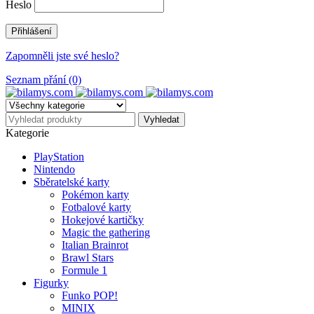
Heslo
Zapomněli jste své heslo?
Seznam přání (0)
Kategorie
PlayStation
Nintendo
Sběratelské karty
Pokémon karty
Fotbalové karty
Hokejové kartičky
Magic the gathering
Italian Brainrot
Brawl Stars
Formule 1
Figurky
Funko POP!
MINIX