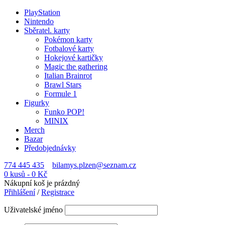
PlayStation
Nintendo
Sběratel. karty
Pokémon karty
Fotbalové karty
Hokejové kartičky
Magic the gathering
Italian Brainrot
Brawl Stars
Formule 1
Figurky
Funko POP!
MINIX
Merch
Bazar
Předobjednávky
774 445 435
bilamys.plzen@seznam.cz
0 kusů
-
0
Kč
Nákupní koš je prázdný
Přihlášení
/
Registrace
Uživatelské jméno