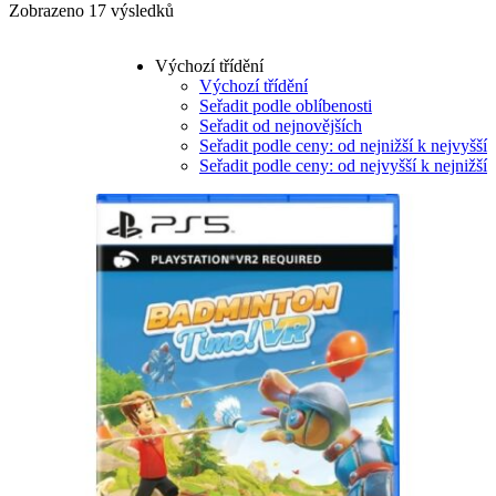
Zobrazeno 17 výsledků
Výchozí třídění
Výchozí třídění
Seřadit podle oblíbenosti
Seřadit od nejnovějších
Seřadit podle ceny: od nejnižší k nejvyšší
Seřadit podle ceny: od nejvyšší k nejnižší