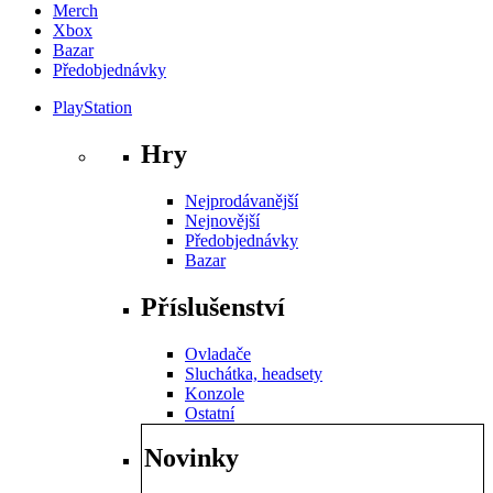
Merch
Xbox
Bazar
Předobjednávky
PlayStation
Hry
Nejprodávanější
Nejnovější
Předobjednávky
Bazar
Příslušenství
Ovladače
Sluchátka, headsety
Konzole
Ostatní
Novinky