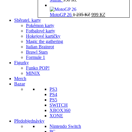
Původní
Aktuální
MotoGP 26
1 235
Kč
999
Kč
cena
cena
Sběratel. karty
byla:
je:
Pokémon karty
1
999 Kč.
Fotbalové karty
235 Kč.
Hokejové kartičky
Magic the gathering
Italian Brainrot
Brawl Stars
Formule 1
Figurky
Funko POP!
MINIX
Merch
Bazar
PS3
PS4
PS5
SWITCH
XBOX360
XONE
Předobjednávky
Nintendo Switch
PC