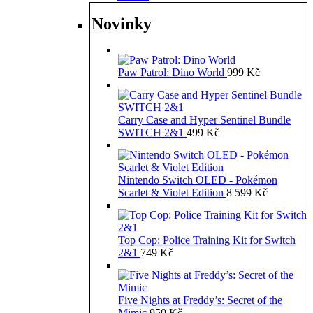
Novinky
Paw Patrol: Dino World
999
Kč
Carry Case and Hyper Sentinel Bundle
SWITCH 2&1
499
Kč
Nintendo Switch OLED - Pokémon
Scarlet & Violet Edition
8 599
Kč
Top Cop: Police Training Kit for Switch
2&1
749
Kč
Five Nights at Freddy’s: Secret of the
Mimic
950
Kč