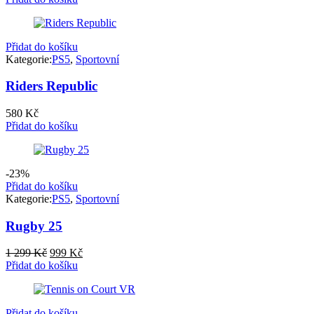
Přidat do košíku
Kategorie:
PS5
,
Sportovní
Riders Republic
580
Kč
Přidat do košíku
-23%
Přidat do košíku
Kategorie:
PS5
,
Sportovní
Rugby 25
Původní
Aktuální
1 299
Kč
999
Kč
cena
cena
Přidat do košíku
byla:
je:
1
999 Kč.
299 Kč.
Přidat do košíku