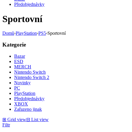
Předobjednávky
Sportovní
Domů
›
PlayStation
›
PS5
›
Sportovní
Kategorie
Bazar
ESD
MERCH
Nintendo Switch
Nintendo Switch 2
Novinky
PC
PlayStation
Předobjednávky
XBOX
Zařazeno jinak
⊞
Grid view
⊟
List view
Filtr