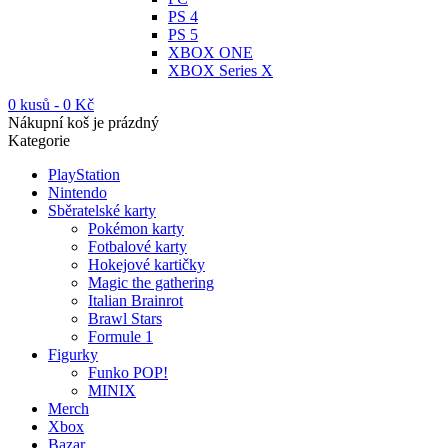
PS 4
PS 5
XBOX ONE
XBOX Series X
0 kusů
-
0
Kč
Nákupní koš je prázdný
Kategorie
PlayStation
Nintendo
Sběratelské karty
Pokémon karty
Fotbalové karty
Hokejové kartičky
Magic the gathering
Italian Brainrot
Brawl Stars
Formule 1
Figurky
Funko POP!
MINIX
Merch
Xbox
Bazar