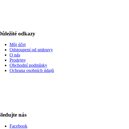
Důležité odkazy
Můj účet
Odstoupení od smlouvy
O nás
Prodejny
Obchodní podmínky
Ochrana osobních údajů
Sledujte nás
Facebook