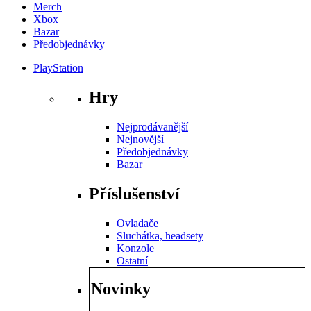
Merch
Xbox
Bazar
Předobjednávky
PlayStation
Hry
Nejprodávanější
Nejnovější
Předobjednávky
Bazar
Příslušenství
Ovladače
Sluchátka, headsety
Konzole
Ostatní
Novinky