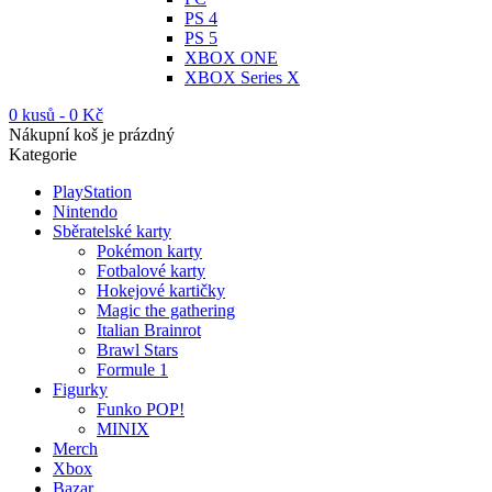
PS 4
PS 5
XBOX ONE
XBOX Series X
0 kusů
-
0
Kč
Nákupní koš je prázdný
Kategorie
PlayStation
Nintendo
Sběratelské karty
Pokémon karty
Fotbalové karty
Hokejové kartičky
Magic the gathering
Italian Brainrot
Brawl Stars
Formule 1
Figurky
Funko POP!
MINIX
Merch
Xbox
Bazar