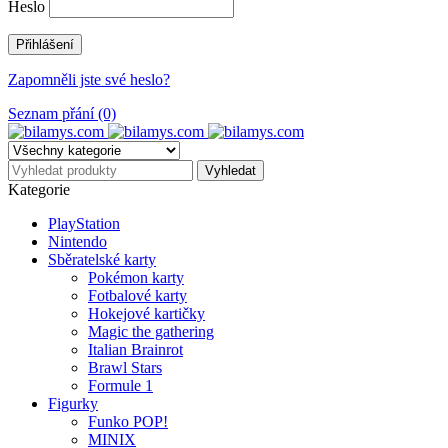
Heslo
Zapomněli jste své heslo?
Seznam přání (0)
Kategorie
PlayStation
Nintendo
Sběratelské karty
Pokémon karty
Fotbalové karty
Hokejové kartičky
Magic the gathering
Italian Brainrot
Brawl Stars
Formule 1
Figurky
Funko POP!
MINIX