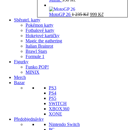
Původní
Aktuální
MotoGP 26
1 235
Kč
999
Kč
cena
cena
Sběratel. karty
byla:
je:
Pokémon karty
1
999 Kč.
Fotbalové karty
235 Kč.
Hokejové kartičky
Magic the gathering
Italian Brainrot
Brawl Stars
Formule 1
Figurky
Funko POP!
MINIX
Merch
Bazar
PS3
PS4
PS5
SWITCH
XBOX360
XONE
Předobjednávky
Nintendo Switch
PC