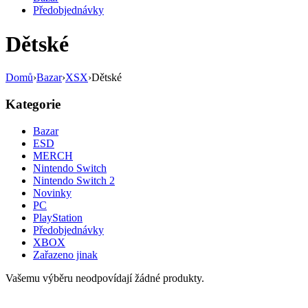
Předobjednávky
Dětské
Domů
›
Bazar
›
XSX
›
Dětské
Kategorie
Bazar
ESD
MERCH
Nintendo Switch
Nintendo Switch 2
Novinky
PC
PlayStation
Předobjednávky
XBOX
Zařazeno jinak
Vašemu výběru neodpovídají žádné produkty.