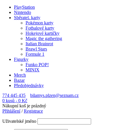
PlayStation
Nintendo
Sběratel. karty
Pokémon karty
Fotbalové karty
Hokejové kartičky
Magic the gathering
Italian Brainrot
Brawl Stars
Formule 1
Figurky
Funko POP!
MINIX
Merch
Bazar
Předobjednávky
774 445 435
bilamys.plzen@seznam.cz
0 kusů
-
0
Kč
Nákupní koš je prázdný
Přihlášení
/
Registrace
Uživatelské jméno