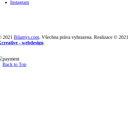
Instagram
© 2021
Bilamys.com
. Všechna práva vyhrazena. Realizace © 2021
Xcreative - webdesign
.
Back to Top