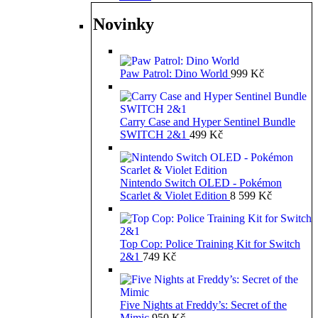
Novinky
Paw Patrol: Dino World
999
Kč
Carry Case and Hyper Sentinel Bundle
SWITCH 2&1
499
Kč
Nintendo Switch OLED - Pokémon
Scarlet & Violet Edition
8 599
Kč
Top Cop: Police Training Kit for Switch
2&1
749
Kč
Five Nights at Freddy’s: Secret of the
Mimic
950
Kč