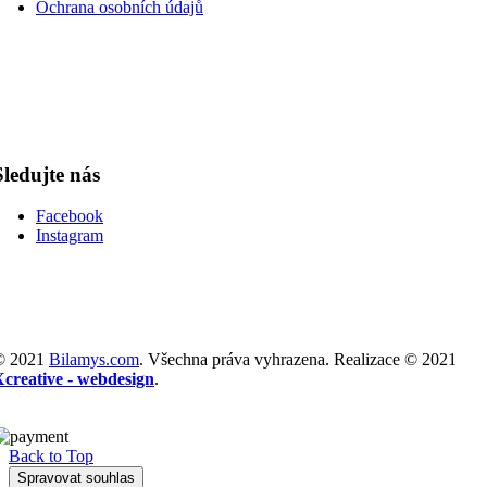
Ochrana osobních údajů
Sledujte nás
Facebook
Instagram
© 2021
Bilamys.com
. Všechna práva vyhrazena. Realizace © 2021
Xcreative - webdesign
.
Back to Top
Spravovat souhlas