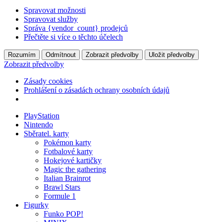
Spravovat možnosti
Spravovat služby
Správa {vendor_count} prodejců
Přečtěte si více o těchto účelech
Rozumím
Odmítnout
Zobrazit předvolby
Uložit předvolby
Zobrazit předvolby
Zásady cookies
Prohlášení o zásadách ochrany osobních údajů
PlayStation
Nintendo
Sběratel. karty
Pokémon karty
Fotbalové karty
Hokejové kartičky
Magic the gathering
Italian Brainrot
Brawl Stars
Formule 1
Figurky
Funko POP!