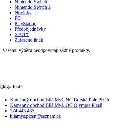
Nintendo Switch
Nintendo Switch 2
Novinky
PC
PlayStation
Předobjednávky
XBOX
Zařazeno jinak
Vašemu výběru neodpovídají žádné produkty.
Kamenný obchod Bílá Myš, NC Borská Pole Plzeň
Kamenný obchod Bílá Myš, OC Olympia Plzeň
774 445 435
bilamys.plzen@seznam.cz