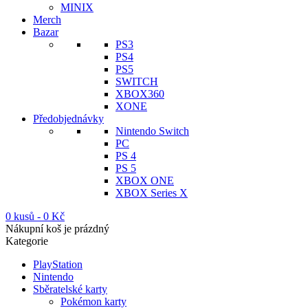
MINIX
Merch
Bazar
PS3
PS4
PS5
SWITCH
XBOX360
XONE
Předobjednávky
Nintendo Switch
PC
PS 4
PS 5
XBOX ONE
XBOX Series X
0 kusů
-
0
Kč
Nákupní koš je prázdný
Kategorie
PlayStation
Nintendo
Sběratelské karty
Pokémon karty