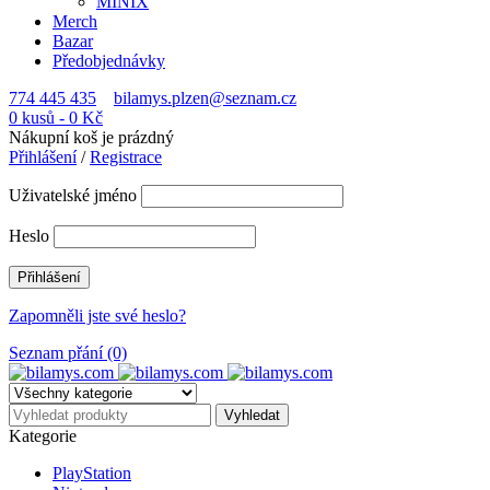
MINIX
Merch
Bazar
Předobjednávky
774 445 435
bilamys.plzen@seznam.cz
0 kusů
-
0
Kč
Nákupní koš je prázdný
Přihlášení
/
Registrace
Uživatelské jméno
Heslo
Zapomněli jste své heslo?
Seznam přání (0)
Kategorie
PlayStation