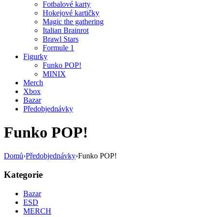
Fotbalové karty
Hokejové kartičky
Magic the gathering
Italian Brainrot
Brawl Stars
Formule 1
Figurky
Funko POP!
MINIX
Merch
Xbox
Bazar
Předobjednávky
Funko POP!
Domů
›
Předobjednávky
›
Funko POP!
Kategorie
Bazar
ESD
MERCH