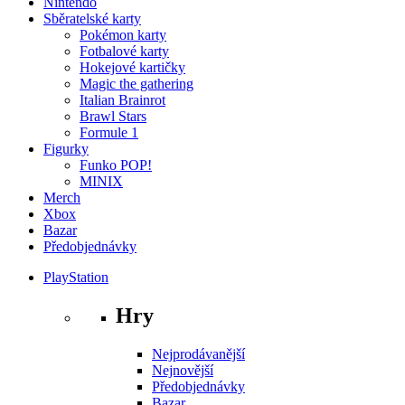
Nintendo
Sběratelské karty
Pokémon karty
Fotbalové karty
Hokejové kartičky
Magic the gathering
Italian Brainrot
Brawl Stars
Formule 1
Figurky
Funko POP!
MINIX
Merch
Xbox
Bazar
Předobjednávky
PlayStation
Hry
Nejprodávanější
Nejnovější
Předobjednávky
Bazar