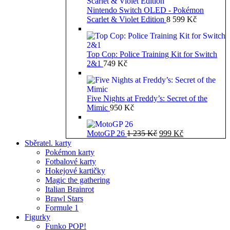
Nintendo Switch OLED - Pokémon
Scarlet & Violet Edition
8 599
Kč
Top Cop: Police Training Kit for Switch
2&1
749
Kč
Five Nights at Freddy’s: Secret of the
Mimic
950
Kč
Původní
Aktuální
MotoGP 26
1 235
Kč
999
Kč
cena
cena
Sběratel. karty
byla:
je:
Pokémon karty
1
999 Kč.
Fotbalové karty
235 Kč.
Hokejové kartičky
Magic the gathering
Italian Brainrot
Brawl Stars
Formule 1
Figurky
Funko POP!