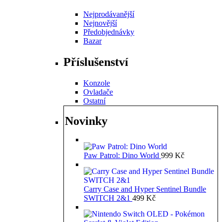
Nejprodávanější
Nejnovější
Předobjednávky
Bazar
Příslušenství
Konzole
Ovladače
Ostatní
Novinky
Paw Patrol: Dino World
999
Kč
Carry Case and Hyper Sentinel Bundle
SWITCH 2&1
499
Kč