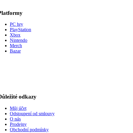
Platformy
PC hry
PlayStation
Xbox
Nintendo
Merch
Bazar
Důležité odkazy
Můj účet
Odstoupení od smlouvy
O nás
Prodejny
Obchodní podmínky