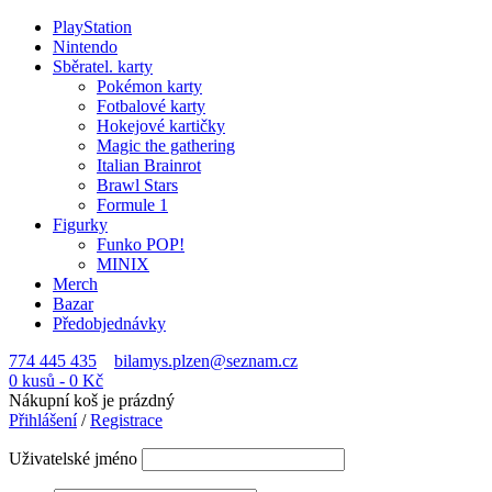
PlayStation
Nintendo
Sběratel. karty
Pokémon karty
Fotbalové karty
Hokejové kartičky
Magic the gathering
Italian Brainrot
Brawl Stars
Formule 1
Figurky
Funko POP!
MINIX
Merch
Bazar
Předobjednávky
774 445 435
bilamys.plzen@seznam.cz
0 kusů
-
0
Kč
Nákupní koš je prázdný
Přihlášení
/
Registrace
Uživatelské jméno