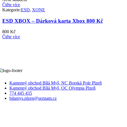
Čtěte více
Kategorie:
ESD
,
XONE
ESD XBOX – Dárková karta Xbox 800 Kč
800
Kč
Čtěte více
Kamenný obchod Bílá Myš, NC Borská Pole Plzeň
Kamenný obchod Bílá Myš, OC Olympia Plzeň
774 445 435
bilamys.plzen@seznam.cz