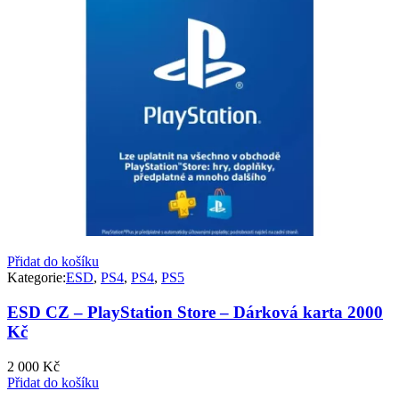
Přidat do košíku
Kategorie:
ESD
,
PS4
,
PS4
,
PS5
ESD CZ – PlayStation Store – Dárková karta 2000
Kč
2 000
Kč
Přidat do košíku