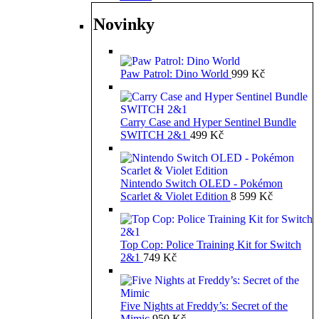
Novinky
Paw Patrol: Dino World
999
Kč
Carry Case and Hyper Sentinel Bundle
SWITCH 2&1
499
Kč
Nintendo Switch OLED - Pokémon
Scarlet & Violet Edition
8 599
Kč
Top Cop: Police Training Kit for Switch
2&1
749
Kč
Five Nights at Freddy’s: Secret of the
Mimic
950
Kč