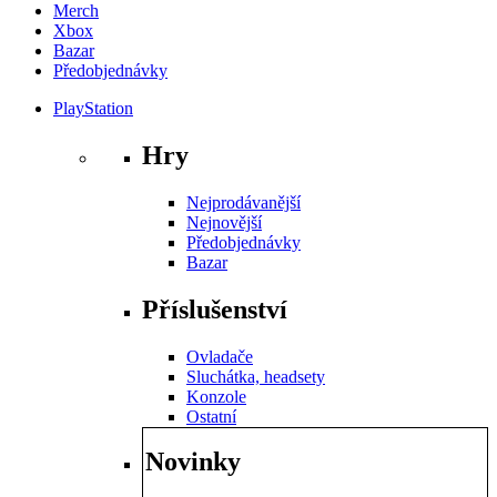
Merch
Xbox
Bazar
Předobjednávky
PlayStation
Hry
Nejprodávanější
Nejnovější
Předobjednávky
Bazar
Příslušenství
Ovladače
Sluchátka, headsety
Konzole
Ostatní
Novinky