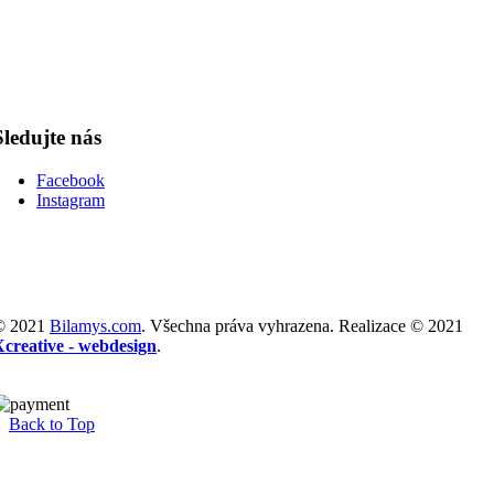
Sledujte nás
Facebook
Instagram
© 2021
Bilamys.com
. Všechna práva vyhrazena. Realizace © 2021
Xcreative - webdesign
.
Back to Top