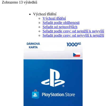
Zobrazeno 13 výsledků
Výchozí třídění
Výchozí třídění
Seřadit podle oblíbenosti
Seřadit od nejnovějších
Seřadit podle ceny: od nejnižší k nejvyšší
Seřadit podle ceny: od nejvyšší k nejnižší