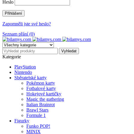
Heslo
Zapomněli jste své heslo?
Seznam přání (0)
Kategorie
PlayStation
Nintendo
Sběratelské karty
Pokémon karty
Fotbalové karty
Hokejové kartičky
Magic the gathering
Italian Brainrot
Brawl Stars
Formule 1
Figurky
Funko POP!
MINIX