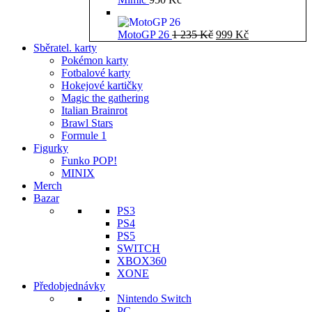
Původní
Aktuální
MotoGP 26
1 235
Kč
999
Kč
cena
cena
Sběratel. karty
byla:
je:
Pokémon karty
1
999 Kč.
Fotbalové karty
235 Kč.
Hokejové kartičky
Magic the gathering
Italian Brainrot
Brawl Stars
Formule 1
Figurky
Funko POP!
MINIX
Merch
Bazar
PS3
PS4
PS5
SWITCH
XBOX360
XONE
Předobjednávky
Nintendo Switch
PC