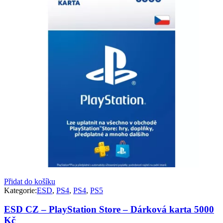
Přidat do košíku
Kategorie:
ESD
,
PS4
,
PS4
,
PS5
ESD CZ – PlayStation Store – Dárková karta 5000
Kč