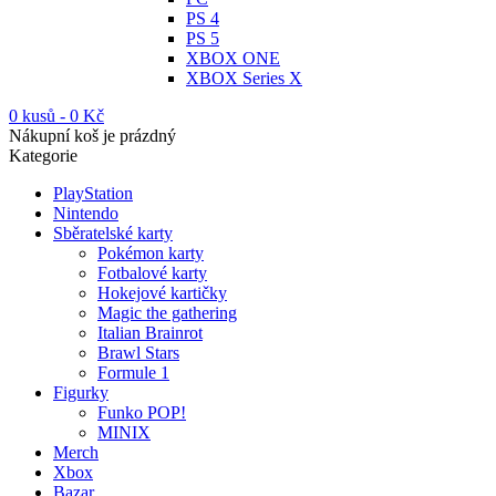
PS 4
PS 5
XBOX ONE
XBOX Series X
0 kusů
-
0
Kč
Nákupní koš je prázdný
Kategorie
PlayStation
Nintendo
Sběratelské karty
Pokémon karty
Fotbalové karty
Hokejové kartičky
Magic the gathering
Italian Brainrot
Brawl Stars
Formule 1
Figurky
Funko POP!
MINIX
Merch
Xbox
Bazar