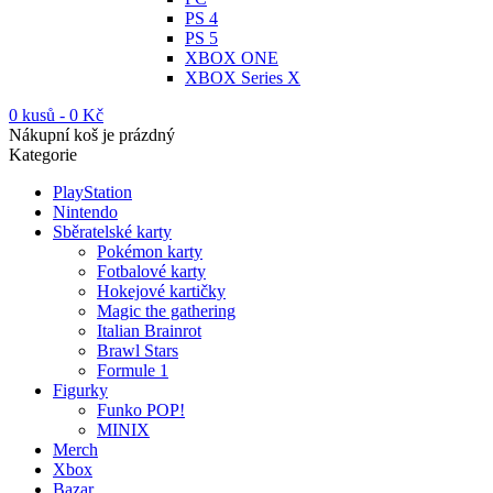
PS 4
PS 5
XBOX ONE
XBOX Series X
0 kusů
-
0
Kč
Nákupní koš je prázdný
Kategorie
PlayStation
Nintendo
Sběratelské karty
Pokémon karty
Fotbalové karty
Hokejové kartičky
Magic the gathering
Italian Brainrot
Brawl Stars
Formule 1
Figurky
Funko POP!
MINIX
Merch
Xbox
Bazar