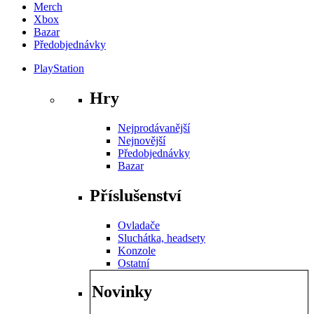
Merch
Xbox
Bazar
Předobjednávky
PlayStation
Hry
Nejprodávanější
Nejnovější
Předobjednávky
Bazar
Příslušenství
Ovladače
Sluchátka, headsety
Konzole
Ostatní
Novinky