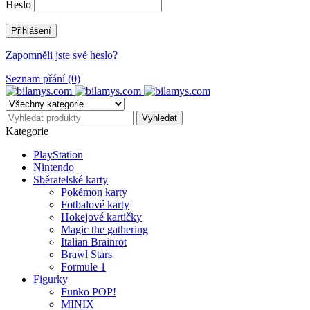
Heslo
Zapomněli jste své heslo?
Seznam přání (0)
Kategorie
PlayStation
Nintendo
Sběratelské karty
Pokémon karty
Fotbalové karty
Hokejové kartičky
Magic the gathering
Italian Brainrot
Brawl Stars
Formule 1
Figurky
Funko POP!
MINIX