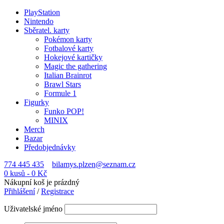
PlayStation
Nintendo
Sběratel. karty
Pokémon karty
Fotbalové karty
Hokejové kartičky
Magic the gathering
Italian Brainrot
Brawl Stars
Formule 1
Figurky
Funko POP!
MINIX
Merch
Bazar
Předobjednávky
774 445 435
bilamys.plzen@seznam.cz
0 kusů
-
0
Kč
Nákupní koš je prázdný
Přihlášení
/
Registrace
Uživatelské jméno