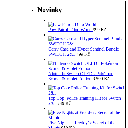
Novinky
Paw Patrol: Dino World
999
Kč
Carry Case and Hyper Sentinel Bundle
SWITCH 2&1
499
Kč
Nintendo Switch OLED - Pokémon
Scarlet & Violet Edition
8 599
Kč
Top Cop: Police Training Kit for Switch
2&1
749
Kč
Five Nights at Freddy’s: Secret of the
Mimic
950
Kč