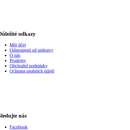
Důležité odkazy
Můj účet
Odstoupení od smlouvy
O nás
Prodejny
Obchodní podmínky
Ochrana osobních údajů
Sledujte nás
Facebook