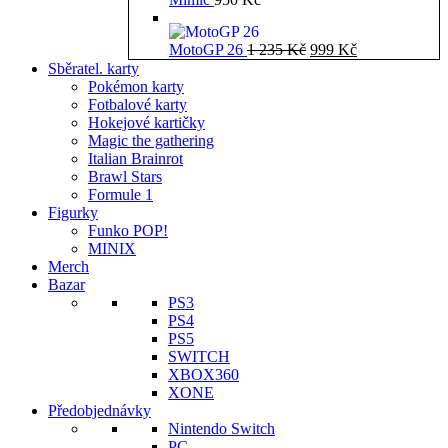
Původní
Aktuální
MotoGP 26
1 235
Kč
999
Kč
cena
cena
Sběratel. karty
byla:
je:
Pokémon karty
1
999 Kč.
Fotbalové karty
235 Kč.
Hokejové kartičky
Magic the gathering
Italian Brainrot
Brawl Stars
Formule 1
Figurky
Funko POP!
MINIX
Merch
Bazar
PS3
PS4
PS5
SWITCH
XBOX360
XONE
Předobjednávky
Nintendo Switch
PC