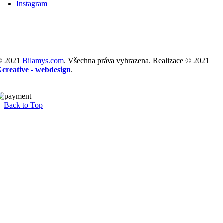
Instagram
© 2021
Bilamys.com
. Všechna práva vyhrazena. Realizace © 2021
Xcreative - webdesign
.
Back to Top