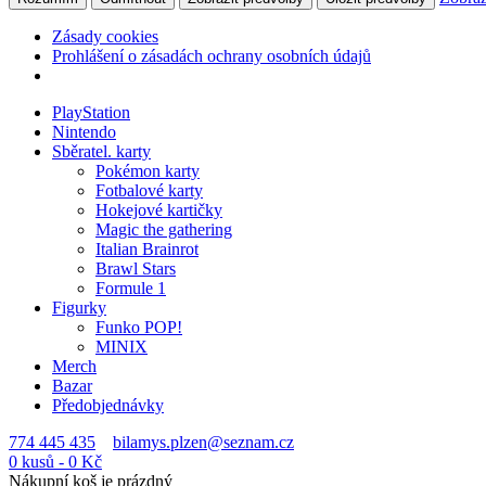
Zásady cookies
Prohlášení o zásadách ochrany osobních údajů
PlayStation
Nintendo
Sběratel. karty
Pokémon karty
Fotbalové karty
Hokejové kartičky
Magic the gathering
Italian Brainrot
Brawl Stars
Formule 1
Figurky
Funko POP!
MINIX
Merch
Bazar
Předobjednávky
774 445 435
bilamys.plzen@seznam.cz
0 kusů
-
0
Kč
Nákupní koš je prázdný