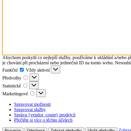
Abychom poskytli co nejlepší služby, používáme k ukládání a/nebo př
je chování při procházení nebo jedinečná ID na tomto webu. Nesouhlas
Funkční
Funkční
Vždy aktivní
Předvolby
Předvolby
Statistické
Statistické
Marketingové
Marketingové
Spravovat možnosti
Spravovat služby
Správa {vendor_count} prodejců
Přečtěte si více o těchto účelech
Zobraz
Rozumím
Odmítnout
Zobrazit předvolby
Uložit předvolby