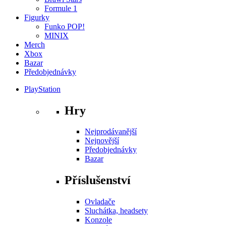
Formule 1
Figurky
Funko POP!
MINIX
Merch
Xbox
Bazar
Předobjednávky
PlayStation
Hry
Nejprodávanější
Nejnovější
Předobjednávky
Bazar
Příslušenství
Ovladače
Sluchátka, headsety
Konzole