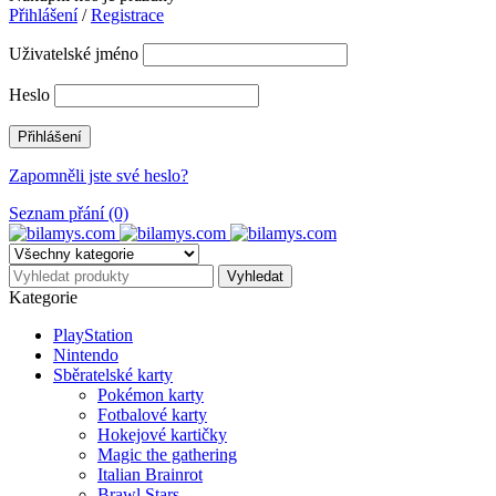
Přihlášení
/
Registrace
Uživatelské jméno
Heslo
Zapomněli jste své heslo?
Seznam přání (0)
Kategorie
PlayStation
Nintendo
Sběratelské karty
Pokémon karty
Fotbalové karty
Hokejové kartičky
Magic the gathering
Italian Brainrot
Brawl Stars