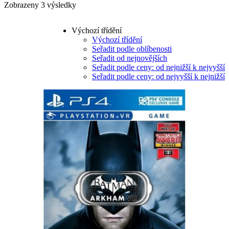
Zobrazeny 3 výsledky
Výchozí třídění
Výchozí třídění
Seřadit podle oblíbenosti
Seřadit od nejnovějších
Seřadit podle ceny: od nejnižší k nejvyšší
Seřadit podle ceny: od nejvyšší k nejnižší