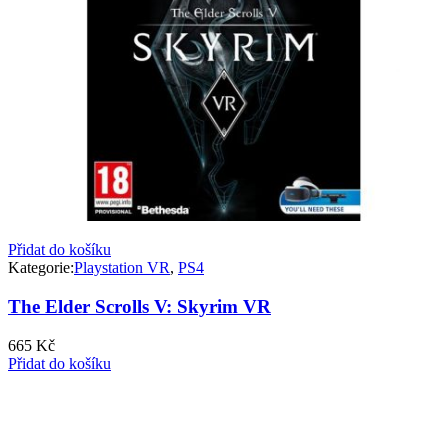
Přidat do košíku
Kategorie:
Playstation VR
,
PS4
The Elder Scrolls V: Skyrim VR
665
Kč
Přidat do košíku