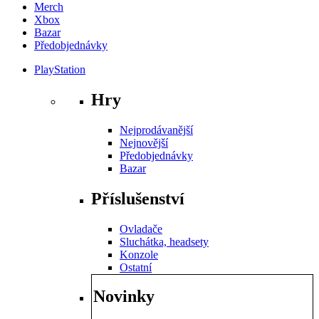
Merch
Xbox
Bazar
Předobjednávky
PlayStation
Hry
Nejprodávanější
Nejnovější
Předobjednávky
Bazar
Příslušenství
Ovladače
Sluchátka, headsety
Konzole
Ostatní
Novinky