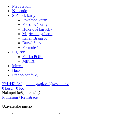
PlayStation
Nintendo
Sběratel. karty
Pokémon karty
Fotbalové karty
Hokejové kartičky
Magic the gathering
Italian Brainrot
Brawl Stars
Formule 1
Figurky
Funko POP!
MINIX
Merch
Bazar
Předobjednávky
774 445 435
bilamys.plzen@seznam.cz
0 kusů
-
0
Kč
Nákupní koš je prázdný
Přihlášení
/
Registrace
Uživatelské jméno