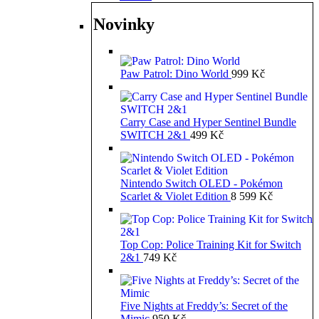
Novinky
Paw Patrol: Dino World
999
Kč
Carry Case and Hyper Sentinel Bundle
SWITCH 2&1
499
Kč
Nintendo Switch OLED - Pokémon
Scarlet & Violet Edition
8 599
Kč
Top Cop: Police Training Kit for Switch
2&1
749
Kč
Five Nights at Freddy’s: Secret of the
Mimic
950
Kč