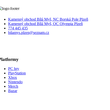
Kamenný obchod Bílá Myš, NC Borská Pole Plzeň
Kamenný obchod Bílá Myš, OC Olympia Plzeň
774 445 435
bilamys.plzen@seznam.cz
Platformy
PC hry
PlayStation
Xbox
Nintendo
Merch
Bazar