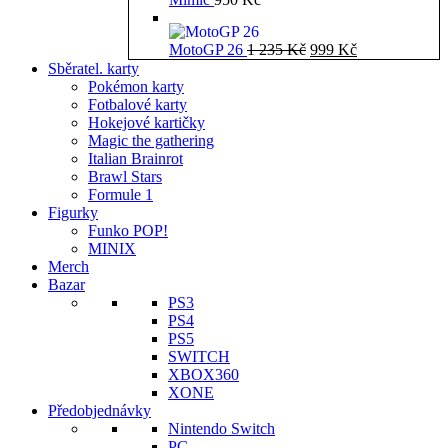
Původní
Aktuální
MotoGP 26
1 235
Kč
999
Kč
cena
cena
Sběratel. karty
byla:
je:
Pokémon karty
1
999 Kč.
Fotbalové karty
235 Kč.
Hokejové kartičky
Magic the gathering
Italian Brainrot
Brawl Stars
Formule 1
Figurky
Funko POP!
MINIX
Merch
Bazar
PS3
PS4
PS5
SWITCH
XBOX360
XONE
Předobjednávky
Nintendo Switch
PC