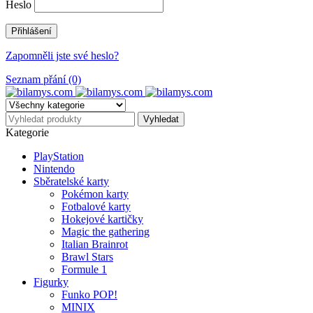
Heslo
Zapomněli jste své heslo?
Seznam přání (0)
Kategorie
PlayStation
Nintendo
Sběratelské karty
Pokémon karty
Fotbalové karty
Hokejové kartičky
Magic the gathering
Italian Brainrot
Brawl Stars
Formule 1
Figurky
Funko POP!
MINIX