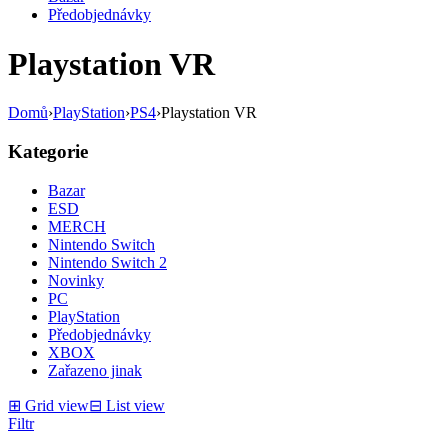
Předobjednávky
Playstation VR
Domů
›
PlayStation
›
PS4
›
Playstation VR
Kategorie
Bazar
ESD
MERCH
Nintendo Switch
Nintendo Switch 2
Novinky
PC
PlayStation
Předobjednávky
XBOX
Zařazeno jinak
⊞
Grid view
⊟
List view
Filtr