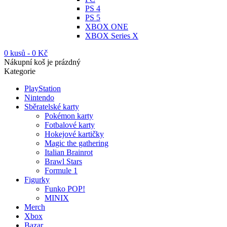
PS 4
PS 5
XBOX ONE
XBOX Series X
0 kusů
-
0
Kč
Nákupní koš je prázdný
Kategorie
PlayStation
Nintendo
Sběratelské karty
Pokémon karty
Fotbalové karty
Hokejové kartičky
Magic the gathering
Italian Brainrot
Brawl Stars
Formule 1
Figurky
Funko POP!
MINIX
Merch
Xbox
Bazar