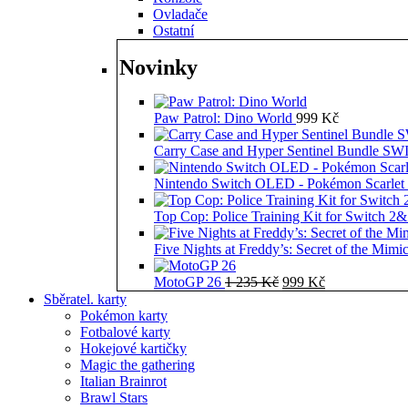
Ovladače
Ostatní
Novinky
Paw Patrol: Dino World
999
Kč
Carry Case and Hyper Sentinel Bundle 
Nintendo Switch OLED - Pokémon Scarlet 
Top Cop: Police Training Kit for Switch 2
Five Nights at Freddy’s: Secret of the Mimi
Původní
Aktuální
MotoGP 26
1 235
Kč
999
Kč
cena
cena
Sběratel. karty
byla:
je:
Pokémon karty
1
999 Kč.
Fotbalové karty
235 Kč.
Hokejové kartičky
Magic the gathering
Italian Brainrot
Brawl Stars