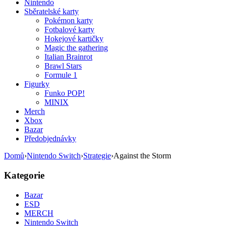
Nintendo
Sběratelské karty
Pokémon karty
Fotbalové karty
Hokejové kartičky
Magic the gathering
Italian Brainrot
Brawl Stars
Formule 1
Figurky
Funko POP!
MINIX
Merch
Xbox
Bazar
Předobjednávky
Domů
›
Nintendo Switch
›
Strategie
›
Against the Storm
Kategorie
Bazar
ESD
MERCH
Nintendo Switch