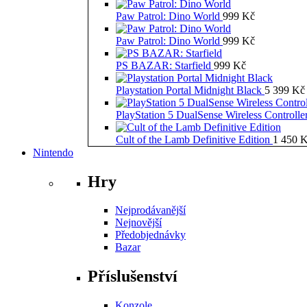
Paw Patrol: Dino World
999
Kč
Paw Patrol: Dino World
999
Kč
PS BAZAR: Starfield
999
Kč
Playstation Portal Midnight Black
5 399
Kč
PlayStation 5 DualSense Wireless Controll
Cult of the Lamb Definitive Edition
1 450
K
Nintendo
Hry
Nejprodávanější
Nejnovější
Předobjednávky
Bazar
Příslušenství
Konzole