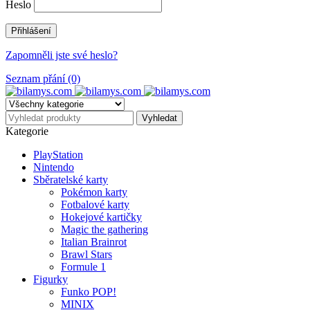
Heslo
Zapomněli jste své heslo?
Seznam přání (0)
Kategorie
PlayStation
Nintendo
Sběratelské karty
Pokémon karty
Fotbalové karty
Hokejové kartičky
Magic the gathering
Italian Brainrot
Brawl Stars
Formule 1
Figurky
Funko POP!
MINIX