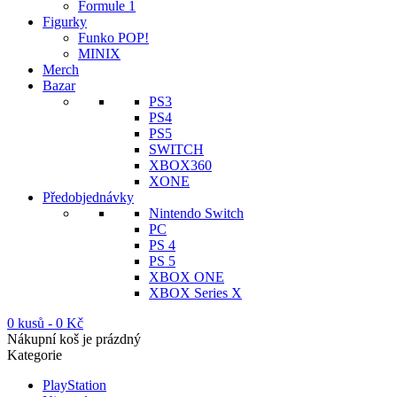
Formule 1
Figurky
Funko POP!
MINIX
Merch
Bazar
PS3
PS4
PS5
SWITCH
XBOX360
XONE
Předobjednávky
Nintendo Switch
PC
PS 4
PS 5
XBOX ONE
XBOX Series X
0 kusů
-
0
Kč
Nákupní koš je prázdný
Kategorie
PlayStation