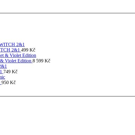
SWITCH 2&1
499
Kč
& Violet Edition
8 599
Kč
&1
749
Kč
c
950
Kč