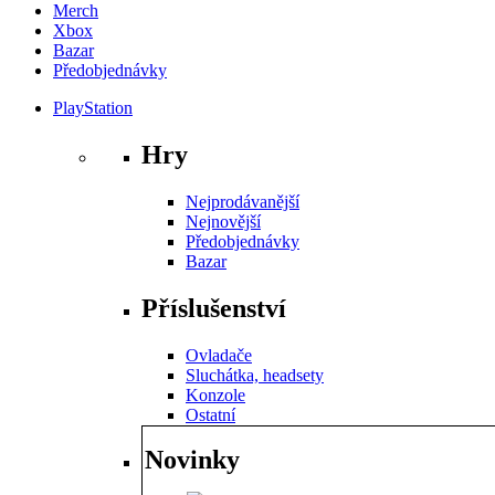
Merch
Xbox
Bazar
Předobjednávky
PlayStation
Hry
Nejprodávanější
Nejnovější
Předobjednávky
Bazar
Příslušenství
Ovladače
Sluchátka, headsety
Konzole
Ostatní
Novinky