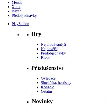
Merch
Xbox
Bazar
Předobjednávky
PlayStation
Hry
Nejprodávanější
Nejnovější
Předobjednávky
Bazar
Příslušenství
Ovladače
Sluchátka, headsety
Konzole
Ostatní
Novinky