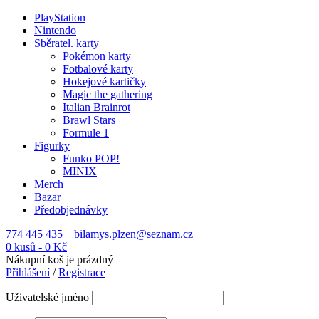
PlayStation
Nintendo
Sběratel. karty
Pokémon karty
Fotbalové karty
Hokejové kartičky
Magic the gathering
Italian Brainrot
Brawl Stars
Formule 1
Figurky
Funko POP!
MINIX
Merch
Bazar
Předobjednávky
774 445 435
bilamys.plzen@seznam.cz
0 kusů
-
0
Kč
Nákupní koš je prázdný
Přihlášení
/
Registrace
Uživatelské jméno