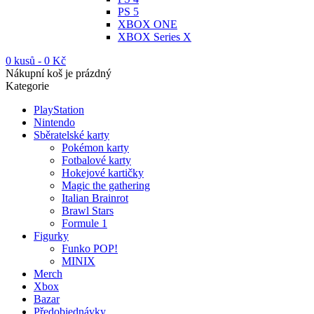
PS 5
XBOX ONE
XBOX Series X
0 kusů
-
0
Kč
Nákupní koš je prázdný
Kategorie
PlayStation
Nintendo
Sběratelské karty
Pokémon karty
Fotbalové karty
Hokejové kartičky
Magic the gathering
Italian Brainrot
Brawl Stars
Formule 1
Figurky
Funko POP!
MINIX
Merch
Xbox
Bazar
Předobjednávky