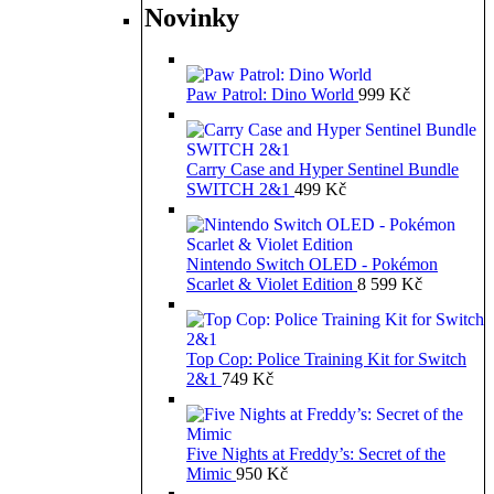
Novinky
Paw Patrol: Dino World
999
Kč
Carry Case and Hyper Sentinel Bundle
SWITCH 2&1
499
Kč
Nintendo Switch OLED - Pokémon
Scarlet & Violet Edition
8 599
Kč
Top Cop: Police Training Kit for Switch
2&1
749
Kč
Five Nights at Freddy’s: Secret of the
Mimic
950
Kč