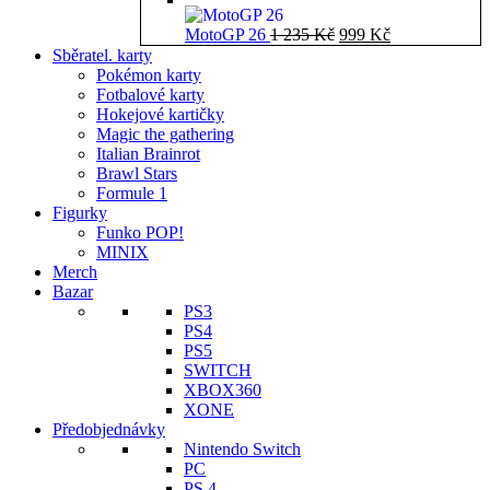
Původní
Aktuální
MotoGP 26
1 235
Kč
999
Kč
cena
cena
Sběratel. karty
byla:
je:
Pokémon karty
1
999 Kč.
Fotbalové karty
235 Kč.
Hokejové kartičky
Magic the gathering
Italian Brainrot
Brawl Stars
Formule 1
Figurky
Funko POP!
MINIX
Merch
Bazar
PS3
PS4
PS5
SWITCH
XBOX360
XONE
Předobjednávky
Nintendo Switch
PC
PS 4