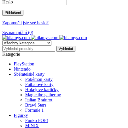
Heslo
Zapomněli jste své heslo?
Seznam přání (0)
Kategorie
PlayStation
Nintendo
Sběratelské karty
Pokémon karty
Fotbalové karty
Hokejové kartičky
Magic the gathering
Italian Brainrot
Brawl Stars
Formule 1
Figurky
Funko POP!
MINIX