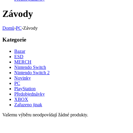
Závody
Domů
›
PC
›
Závody
Kategorie
Bazar
ESD
MERCH
Nintendo Switch
Nintendo Switch 2
Novinky
PC
PlayStation
Předobjednávky
XBOX
Zařazeno jinak
Vašemu výběru neodpovídají žádné produkty.