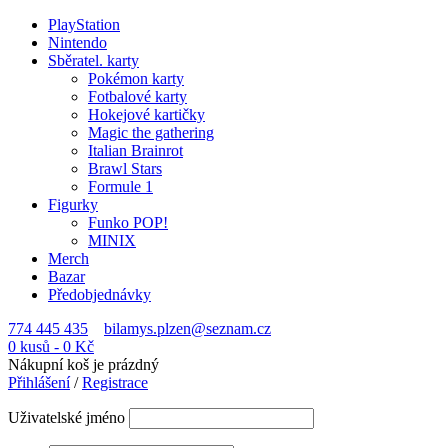
PlayStation
Nintendo
Sběratel. karty
Pokémon karty
Fotbalové karty
Hokejové kartičky
Magic the gathering
Italian Brainrot
Brawl Stars
Formule 1
Figurky
Funko POP!
MINIX
Merch
Bazar
Předobjednávky
774 445 435
bilamys.plzen@seznam.cz
0 kusů
-
0
Kč
Nákupní koš je prázdný
Přihlášení
/
Registrace
Uživatelské jméno