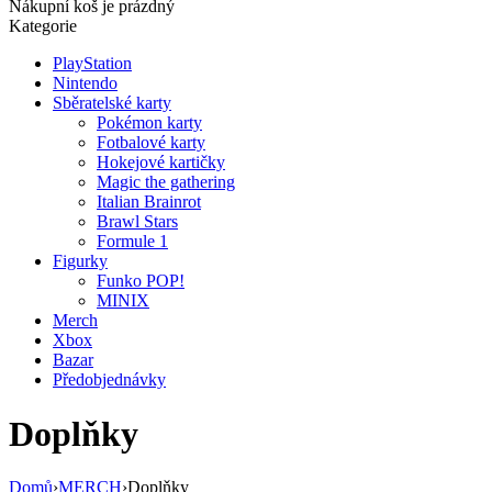
Nákupní koš je prázdný
Kategorie
PlayStation
Nintendo
Sběratelské karty
Pokémon karty
Fotbalové karty
Hokejové kartičky
Magic the gathering
Italian Brainrot
Brawl Stars
Formule 1
Figurky
Funko POP!
MINIX
Merch
Xbox
Bazar
Předobjednávky
Doplňky
Domů
›
MERCH
›
Doplňky