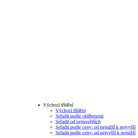
Výchozí třídění
Výchozí třídění
Seřadit podle oblíbenosti
Seřadit od nejnovějších
Seřadit podle ceny: od nejnižší k nejvyšší
Seřadit podle ceny: od nejvyšší k nejnižší