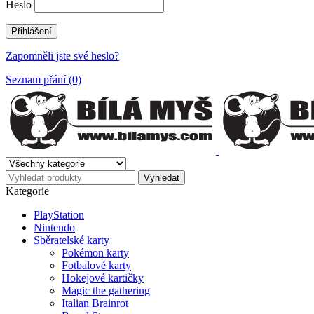
Heslo
Zapomněli jste své heslo?
Seznam přání (0)
Kategorie
PlayStation
Nintendo
Sběratelské karty
Pokémon karty
Fotbalové karty
Hokejové kartičky
Magic the gathering
Italian Brainrot