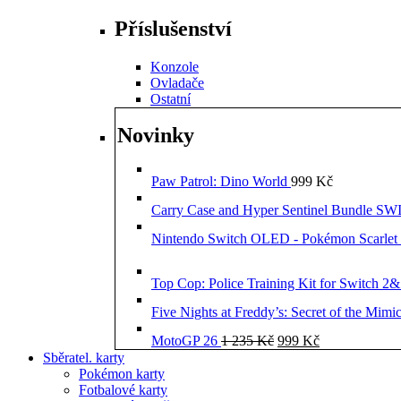
Příslušenství
Konzole
Ovladače
Ostatní
Novinky
Paw Patrol: Dino World
999
Kč
Carry Case and Hyper Sentinel Bundle 
Nintendo Switch OLED - Pokémon Scarlet 
Top Cop: Police Training Kit for Switch 2
Five Nights at Freddy’s: Secret of the Mimi
Původní
Aktuální
MotoGP 26
1 235
Kč
999
Kč
cena
cena
Sběratel. karty
byla:
je:
Pokémon karty
1
999 Kč.
Fotbalové karty