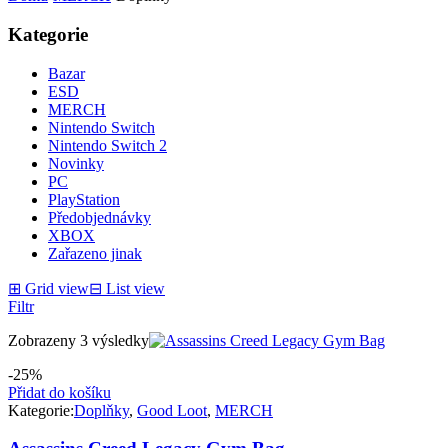
Kategorie
Bazar
ESD
MERCH
Nintendo Switch
Nintendo Switch 2
Novinky
PC
PlayStation
Předobjednávky
XBOX
Zařazeno jinak
⊞
Grid view
⊟
List view
Filtr
Zobrazeny 3 výsledky
-25%
Přidat do košíku
Kategorie:
Doplňky
,
Good Loot
,
MERCH