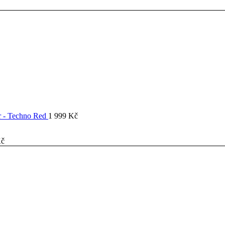
er - Techno Red
1 999
Kč
č