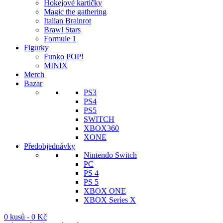
235 Kč.
Hokejové kartičky
Magic the gathering
Italian Brainrot
Brawl Stars
Formule 1
Figurky
Funko POP!
MINIX
Merch
Bazar
PS3
PS4
PS5
SWITCH
XBOX360
XONE
Předobjednávky
Nintendo Switch
PC
PS 4
PS 5
XBOX ONE
XBOX Series X
0 kusů
-
0
Kč