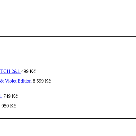
SWITCH 2&1
499
Kč
& Violet Edition
8 599
Kč
&1
749
Kč
c
950
Kč