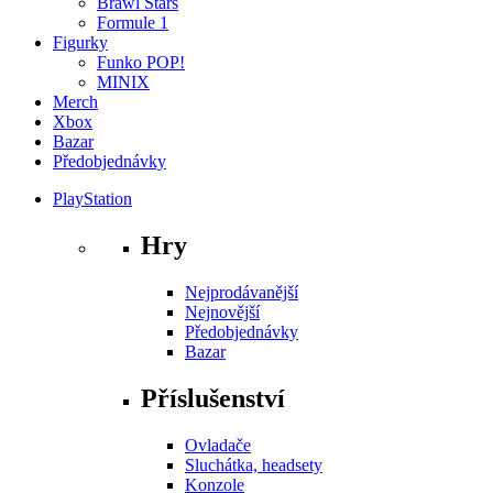
Brawl Stars
Formule 1
Figurky
Funko POP!
MINIX
Merch
Xbox
Bazar
Předobjednávky
PlayStation
Hry
Nejprodávanější
Nejnovější
Předobjednávky
Bazar
Příslušenství
Ovladače
Sluchátka, headsety
Konzole