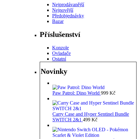
Nejprodávanější
Nejnovější
Předobjednávky
Bazar
Příslušenství
Konzole
Ovladače
Ostatní
Novinky
Paw Patrol: Dino World
999
Kč
Carry Case and Hyper Sentinel Bundle
SWITCH 2&1
499
Kč