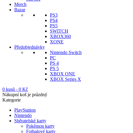
Merch
Bazar
PS3
PS4
PS5
SWITCH
XBOX360
XONE
Předobjednávky
Nintendo Switch
PC
PS 4
PS 5
XBOX ONE
XBOX Series X
0 kusů
-
0
Kč
Nákupní koš je prázdný
Kategorie
PlayStation
Nintendo
Sběratelské karty
Pokémon karty
Fotbalové karty