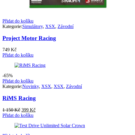
Přidat do košíku
Kategorie:
Simulátory
,
XSX
,
Závodní
Project Motor Racing
749
Kč
Přidat do košíku
-65%
Přidat do košíku
Kategorie:
Novinky
,
XSX
,
XSX
,
Závodní
RiMS Racing
Původní
Aktuální
1 150
Kč
399
Kč
cena
cena
Přidat do košíku
byla:
je:
1
399 Kč.
150 Kč.