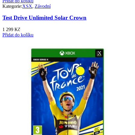
Přidat do košíku
Kategorie:
XSX
,
Závodní
Test Drive Unlimited Solar Crown
1 299
Kč
Přidat do košíku