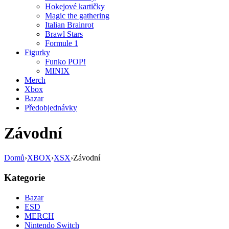
Hokejové kartičky
Magic the gathering
Italian Brainrot
Brawl Stars
Formule 1
Figurky
Funko POP!
MINIX
Merch
Xbox
Bazar
Předobjednávky
Závodní
Domů
›
XBOX
›
XSX
›
Závodní
Kategorie
Bazar
ESD
MERCH
Nintendo Switch