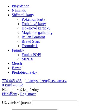
PlayStation
Nintendo
Sběratel. karty
Pokémon karty
Fotbalové karty
Hokejové kartičky
Magic the gathering
Italian Brainrot
Brawl Stars
Formule 1
Figurky
Funko POP!
MINIX
Merch
Bazar
Předobjednávky
774 445 435
bilamys.plzen@seznam.cz
0 kusů
-
0
Kč
Nákupní koš je prázdný
Přihlášení
/
Registrace
Uživatelské jméno