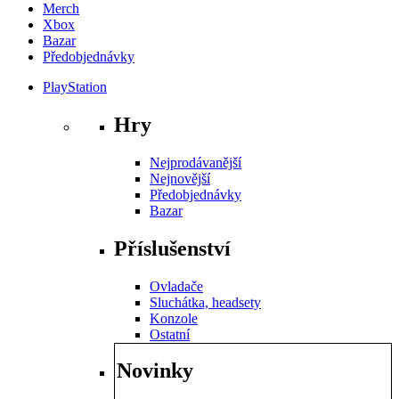
Merch
Xbox
Bazar
Předobjednávky
PlayStation
Hry
Nejprodávanější
Nejnovější
Předobjednávky
Bazar
Příslušenství
Ovladače
Sluchátka, headsety
Konzole
Ostatní
Novinky