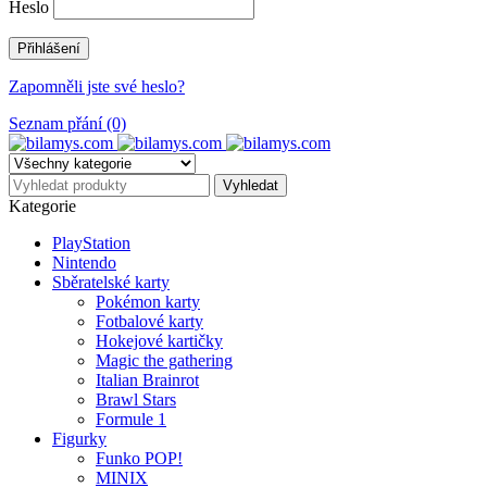
Heslo
Zapomněli jste své heslo?
Seznam přání (0)
Kategorie
PlayStation
Nintendo
Sběratelské karty
Pokémon karty
Fotbalové karty
Hokejové kartičky
Magic the gathering
Italian Brainrot
Brawl Stars
Formule 1
Figurky
Funko POP!
MINIX