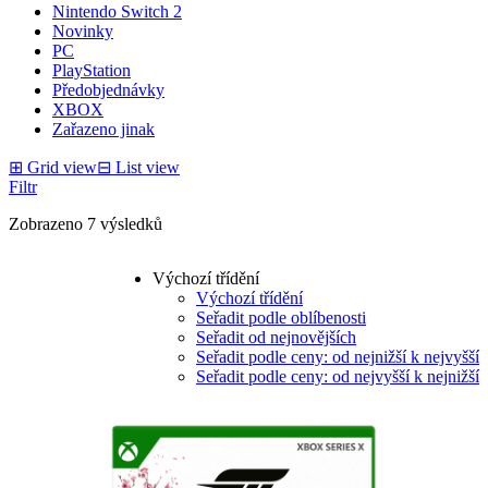
Nintendo Switch 2
Novinky
PC
PlayStation
Předobjednávky
XBOX
Zařazeno jinak
⊞
Grid view
⊟
List view
Filtr
Zobrazeno 7 výsledků
Výchozí třídění
Výchozí třídění
Seřadit podle oblíbenosti
Seřadit od nejnovějších
Seřadit podle ceny: od nejnižší k nejvyšší
Seřadit podle ceny: od nejvyšší k nejnižší