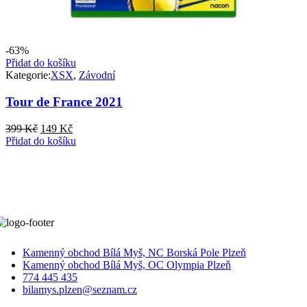
-63%
Přidat do košíku
Kategorie:
XSX
,
Závodní
Tour de France 2021
Původní
Aktuální
399
Kč
149
Kč
cena
cena
Přidat do košíku
byla:
je:
399 Kč.
149 Kč.
Kamenný obchod Bílá Myš, NC Borská Pole Plzeň
Kamenný obchod Bílá Myš, OC Olympia Plzeň
774 445 435
bilamys.plzen@seznam.cz