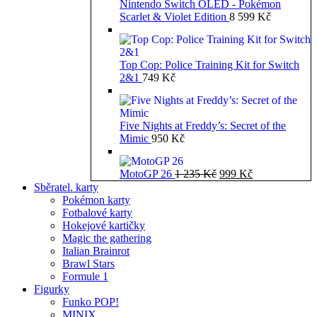
Nintendo Switch OLED - Pokémon
Scarlet & Violet Edition
8 599
Kč
Top Cop: Police Training Kit for Switch
2&1
749
Kč
Five Nights at Freddy’s: Secret of the
Mimic
950
Kč
Původní
Aktuální
MotoGP 26
1 235
Kč
999
Kč
cena
cena
Sběratel. karty
byla:
je:
Pokémon karty
1
999 Kč.
Fotbalové karty
235 Kč.
Hokejové kartičky
Magic the gathering
Italian Brainrot
Brawl Stars
Formule 1
Figurky
Funko POP!
MINIX