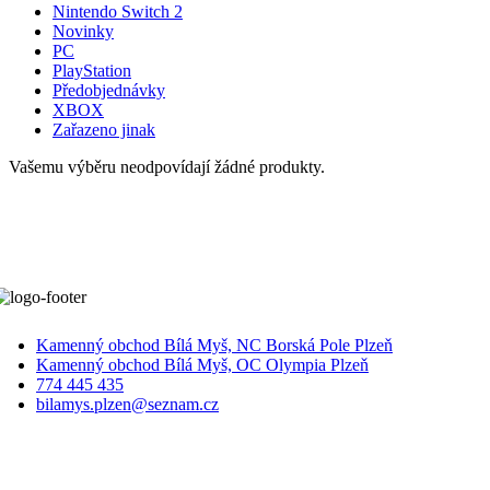
Nintendo Switch 2
Novinky
PC
PlayStation
Předobjednávky
XBOX
Zařazeno jinak
Vašemu výběru neodpovídají žádné produkty.
Kamenný obchod Bílá Myš, NC Borská Pole Plzeň
Kamenný obchod Bílá Myš, OC Olympia Plzeň
774 445 435
bilamys.plzen@seznam.cz