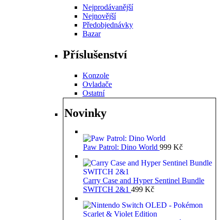
Nejprodávanější
Nejnovější
Předobjednávky
Bazar
Příslušenství
Konzole
Ovladače
Ostatní
Novinky
Paw Patrol: Dino World
999
Kč
Carry Case and Hyper Sentinel Bundle
SWITCH 2&1
499
Kč