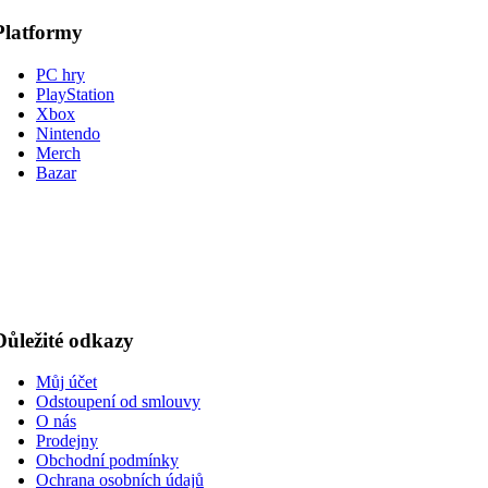
Platformy
PC hry
PlayStation
Xbox
Nintendo
Merch
Bazar
Důležité odkazy
Můj účet
Odstoupení od smlouvy
O nás
Prodejny
Obchodní podmínky
Ochrana osobních údajů