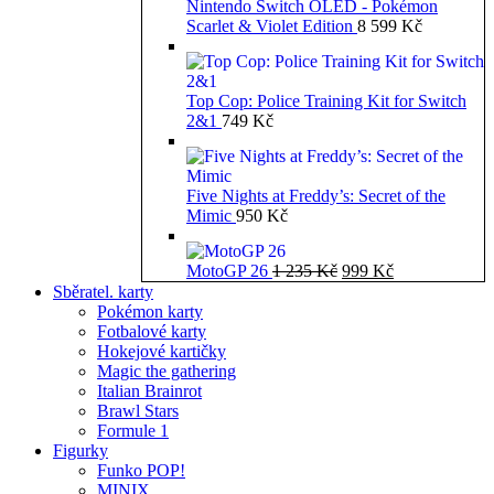
Nintendo Switch OLED - Pokémon
Scarlet & Violet Edition
8 599
Kč
Top Cop: Police Training Kit for Switch
2&1
749
Kč
Five Nights at Freddy’s: Secret of the
Mimic
950
Kč
Původní
Aktuální
MotoGP 26
1 235
Kč
999
Kč
cena
cena
Sběratel. karty
byla:
je:
Pokémon karty
1
999 Kč.
Fotbalové karty
235 Kč.
Hokejové kartičky
Magic the gathering
Italian Brainrot
Brawl Stars
Formule 1
Figurky
Funko POP!
MINIX