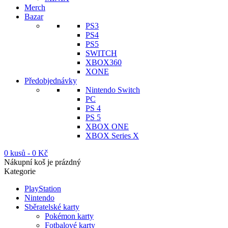
Merch
Bazar
PS3
PS4
PS5
SWITCH
XBOX360
XONE
Předobjednávky
Nintendo Switch
PC
PS 4
PS 5
XBOX ONE
XBOX Series X
0 kusů
-
0
Kč
Nákupní koš je prázdný
Kategorie
PlayStation
Nintendo
Sběratelské karty
Pokémon karty
Fotbalové karty