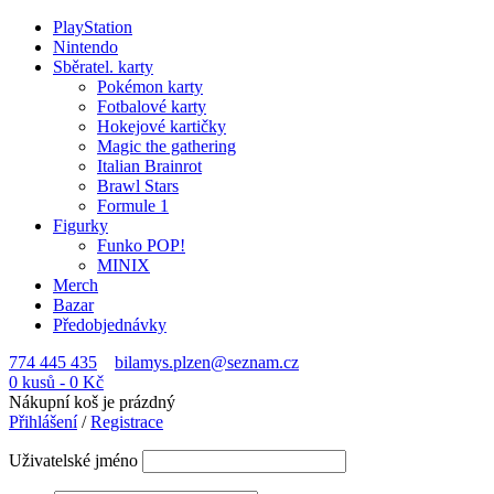
PlayStation
Nintendo
Sběratel. karty
Pokémon karty
Fotbalové karty
Hokejové kartičky
Magic the gathering
Italian Brainrot
Brawl Stars
Formule 1
Figurky
Funko POP!
MINIX
Merch
Bazar
Předobjednávky
774 445 435
bilamys.plzen@seznam.cz
0 kusů
-
0
Kč
Nákupní koš je prázdný
Přihlášení
/
Registrace
Uživatelské jméno