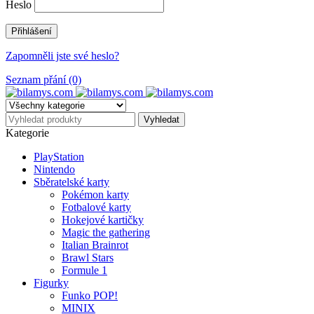
Heslo
Zapomněli jste své heslo?
Seznam přání (0)
Kategorie
PlayStation
Nintendo
Sběratelské karty
Pokémon karty
Fotbalové karty
Hokejové kartičky
Magic the gathering
Italian Brainrot
Brawl Stars
Formule 1
Figurky
Funko POP!
MINIX