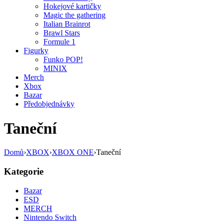
Hokejové kartičky
Magic the gathering
Italian Brainrot
Brawl Stars
Formule 1
Figurky
Funko POP!
MINIX
Merch
Xbox
Bazar
Předobjednávky
Taneční
Domů
›
XBOX
›
XBOX ONE
›
Taneční
Kategorie
Bazar
ESD
MERCH
Nintendo Switch