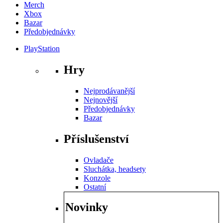
Merch
Xbox
Bazar
Předobjednávky
PlayStation
Hry
Nejprodávanější
Nejnovější
Předobjednávky
Bazar
Příslušenství
Ovladače
Sluchátka, headsety
Konzole
Ostatní
Novinky