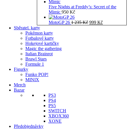
Five Nights at Freddy’s: Secret of the
Mimic
950
Kč
Původní
Aktuální
MotoGP 26
1 235
Kč
999
Kč
cena
cena
Sběratel. karty
byla:
je:
Pokémon karty
1
999 Kč.
Fotbalové karty
235 Kč.
Hokejové kartičky
Magic the gathering
Italian Brainrot
Brawl Stars
Formule 1
Figurky
Funko POP!
MINIX
Merch
Bazar
PS3
PS4
PS5
SWITCH
XBOX360
XONE
Předobjednávky