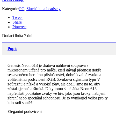
Kategorie:
PC
,
Sluchátka a headsety
Tweet
Share
Pinterest
Dodací lhůta 7 dní
Popis
Genesis Neon 613 je drátová náhlavní souprava s
mikrofonem určená pro hráče, kteří dávají přednost dobře
sestavenému hernímu příslušenství, dobré kvalitě zvuku a
volitelnému podsvícení RGB. Zvuková signatura typu V
zdůrazňuje nízké a vysoké tóny, ale dbali jsme na to, aby
zůstala jemná a široká. Díky tomu sluchátka Neon 613
nepřehluší podstatné zvuky ve hře, jako jsou kroky, nabíjení
zbraní nebo speciální schopnosti. Je to vynikající volba pro ty,
kdo rádi soutěží.
Elegantní podsvícení