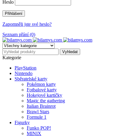
Heslo
Zapomněli jste své heslo?
Seznam přání (0)
Kategorie
PlayStation
Nintendo
Sběratelské karty
Pokémon karty
Fotbalové karty
Hokejové kartičky
Magic the gathering
Italian Brainrot
Brawl Stars
Formule 1
Figurky
Funko POP!
MINIX