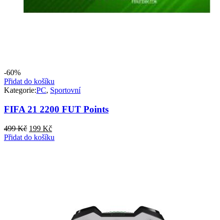
-60%
Přidat do košíku
Kategorie:
PC
,
Sportovní
FIFA 21 2200 FUT Points
Původní
Aktuální
499
Kč
199
Kč
cena
cena
Přidat do košíku
byla:
je:
499 Kč.
199 Kč.