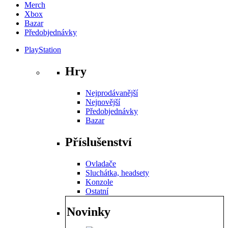
Merch
Xbox
Bazar
Předobjednávky
PlayStation
Hry
Nejprodávanější
Nejnovější
Předobjednávky
Bazar
Příslušenství
Ovladače
Sluchátka, headsety
Konzole
Ostatní
Novinky