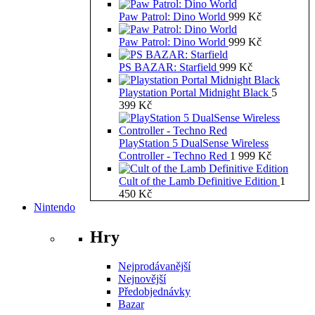
Paw Patrol: Dino World
999
Kč
Paw Patrol: Dino World
999
Kč
PS BAZAR: Starfield
999
Kč
Playstation Portal Midnight Black
5
399
Kč
PlayStation 5 DualSense Wireless
Controller - Techno Red
1 999
Kč
Cult of the Lamb Definitive Edition
1
450
Kč
Nintendo
Hry
Nejprodávanější
Nejnovější
Předobjednávky
Bazar