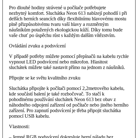
Pro dlouhé hodiny strávené u počítače potřebujete
nezbytný komfort. Sluchátka Neon 613 nabízejí pohodlí i při
delších herních seancích díky flexibilnímu hlavovému mostu
plně přizpůsobivému tvaru vaší hlavy a rozměrným
náušníkům potažených ekologickou kůží. Díky tomu bude
vaše chuť po úspěchu růst s každým dalším vítězstvím.
Ovládání zvuku a podsvícení
V případě potřeby můžete pomocí přepínačů na kabelu rychle
vypnout LED podsvícení nebo mikrofon. Hlasitost
sluchátek můžete také nastavit přímo na jednom z náušníků.
Připojte se ke světu kvalitního zvuku
Sluchátka připojíte k počítači pomocí 2,2metrového kabelu,
kde součástí balení je také rozbočovač. To stačí k
pohodlnému používání sluchátek Neon 613 bez obav z
náhodného odpojení zařízení od počítače nebo jiného herního
zařízení. Pro zapnutí podsvícení je třeba připojit sluchátka
pomocí USB kabelu.
Vlastnosti:
– Jemné RGB podsvícení dokresluje herní náladu bez