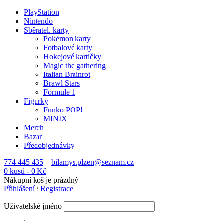
PlayStation
Nintendo
Sběratel. karty
Pokémon karty
Fotbalové karty
Hokejové kartičky
Magic the gathering
Italian Brainrot
Brawl Stars
Formule 1
Figurky
Funko POP!
MINIX
Merch
Bazar
Předobjednávky
774 445 435
bilamys.plzen@seznam.cz
0 kusů
-
0
Kč
Nákupní koš je prázdný
Přihlášení
/
Registrace
Uživatelské jméno