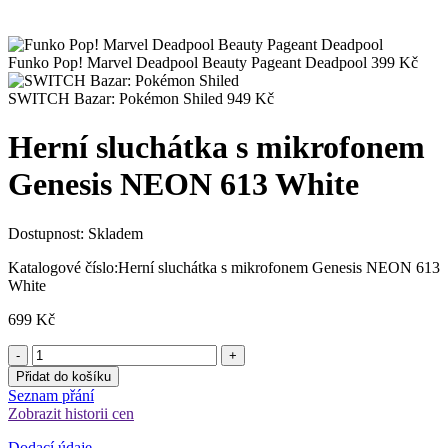
Funko Pop! Marvel Deadpool Beauty Pageant Deadpool
399
Kč
SWITCH Bazar: Pokémon Shiled
949
Kč
Herní sluchátka s mikrofonem
Genesis NEON 613 White
Dostupnost:
Skladem
Katalogové číslo:
Herní sluchátka s mikrofonem Genesis NEON 613
White
699
Kč
Přidat do košíku
Seznam přání
Zobrazit historii cen
Dodací údaje