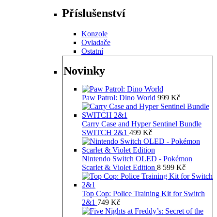
Příslušenství
Konzole
Ovladače
Ostatní
Novinky
Paw Patrol: Dino World
999
Kč
Carry Case and Hyper Sentinel Bundle
SWITCH 2&1
499
Kč
Nintendo Switch OLED - Pokémon
Scarlet & Violet Edition
8 599
Kč
Top Cop: Police Training Kit for Switch
2&1
749
Kč