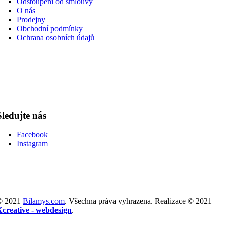
Odstoupení od smlouvy
O nás
Prodejny
Obchodní podmínky
Ochrana osobních údajů
Sledujte nás
Facebook
Instagram
© 2021
Bilamys.com
. Všechna práva vyhrazena. Realizace © 2021
Xcreative - webdesign
.