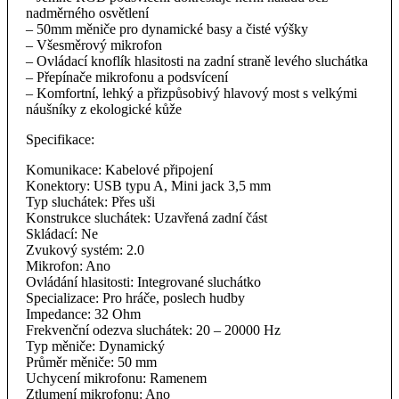
nadměrného osvětlení
– 50mm měniče pro dynamické basy a čisté výšky
– Všesměrový mikrofon
– Ovládací knoflík hlasitosti na zadní straně levého sluchátka
– Přepínače mikrofonu a podsvícení
– Komfortní, lehký a přizpůsobivý hlavový most s velkými
náušníky z ekologické kůže
Specifikace:
Komunikace: Kabelové připojení
Konektory: USB typu A, Mini jack 3,5 mm
Typ sluchátek: Přes uši
Konstrukce sluchátek: Uzavřená zadní část
Skládací: Ne
Zvukový systém: 2.0
Mikrofon: Ano
Ovládání hlasitosti: Integrované sluchátko
Specializace: Pro hráče, poslech hudby
Impedance: 32 Ohm
Frekvenční odezva sluchátek: 20 – 20000 Hz
Typ měniče: Dynamický
Průměr měniče: 50 mm
Uchycení mikrofonu: Ramenem
Ztlumení mikrofonu: Ano