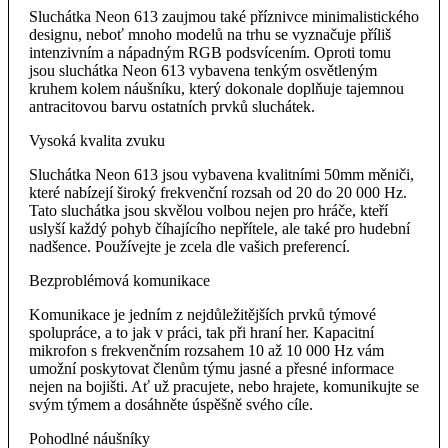
Sluchátka Neon 613 zaujmou také příznivce minimalistického
designu, neboť mnoho modelů na trhu se vyznačuje příliš
intenzivním a nápadným RGB podsvícením. Oproti tomu
jsou sluchátka Neon 613 vybavena tenkým osvětleným
kruhem kolem náušníku, který dokonale doplňuje tajemnou
antracitovou barvu ostatních prvků sluchátek.
Vysoká kvalita zvuku
Sluchátka Neon 613 jsou vybavena kvalitními 50mm měniči,
které nabízejí široký frekvenční rozsah od 20 do 20 000 Hz.
Tato sluchátka jsou skvělou volbou nejen pro hráče, kteří
uslyší každý pohyb číhajícího nepřítele, ale také pro hudební
nadšence. Používejte je zcela dle vašich preferencí.
Bezproblémová komunikace
Komunikace je jedním z nejdůležitějších prvků týmové
spolupráce, a to jak v práci, tak při hraní her. Kapacitní
mikrofon s frekvenčním rozsahem 10 až 10 000 Hz vám
umožní poskytovat členům týmu jasné a přesné informace
nejen na bojišti. Ať už pracujete, nebo hrajete, komunikujte se
svým týmem a dosáhněte úspěšně svého cíle.
Pohodlné náušníky