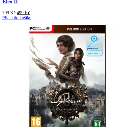
Elex II
Původní
Aktuální
799
Kč
499
Kč
cena
cena
Přidat do košíku
byla:
je:
799 Kč.
499 Kč.