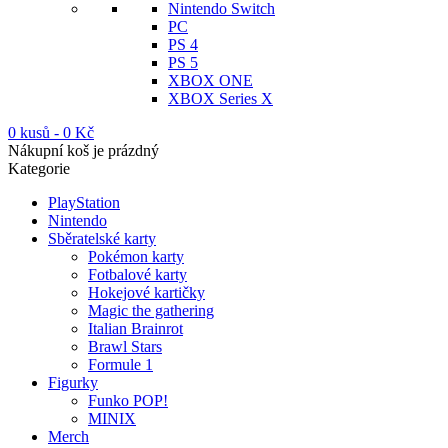
Nintendo Switch
PC
PS 4
PS 5
XBOX ONE
XBOX Series X
0 kusů
-
0
Kč
Nákupní koš je prázdný
Kategorie
PlayStation
Nintendo
Sběratelské karty
Pokémon karty
Fotbalové karty
Hokejové kartičky
Magic the gathering
Italian Brainrot
Brawl Stars
Formule 1
Figurky
Funko POP!
MINIX
Merch