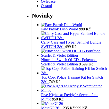
Ovladače
Ostatní
Novinky
Paw Patrol: Dino World
999
Kč
Carry Case and Hyper Sentinel Bundle
SWITCH 2&1
499
Kč
Nintendo Switch OLED - Pokémon
Scarlet & Violet Edition
8 599
Kč
Top Cop: Police Training Kit for Switch
2&1
749
Kč
Five Nights at Freddy’s: Secret of the
Mimic
950
Kč
Původní
Aktuální
MotoGP 26
1 235
Kč
999
Kč