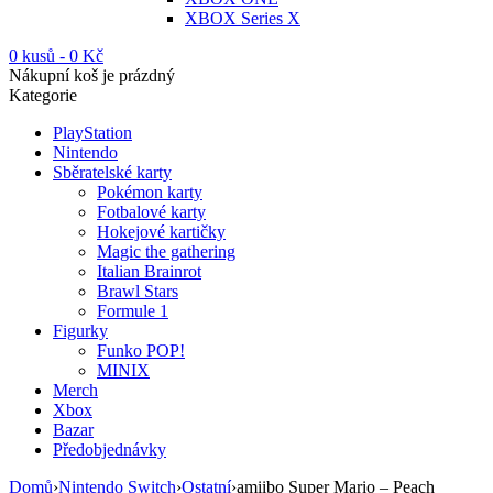
XBOX Series X
0 kusů
-
0
Kč
Nákupní koš je prázdný
Kategorie
PlayStation
Nintendo
Sběratelské karty
Pokémon karty
Fotbalové karty
Hokejové kartičky
Magic the gathering
Italian Brainrot
Brawl Stars
Formule 1
Figurky
Funko POP!
MINIX
Merch
Xbox
Bazar
Předobjednávky
Domů
›
Nintendo Switch
›
Ostatní
›
amiibo Super Mario – Peach