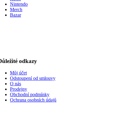
Nintendo
Merch
Bazar
Důležité odkazy
Můj účet
Odstoupení od smlouvy
O nás
Prodejny
Obchodní podmínky
Ochrana osobních údajů