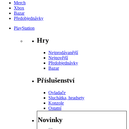
Merch
Xbox
Bazar
Předobjednávky
PlayStation
Hry
Nejprodávanější
Nejnovější
Předobjednávky
Bazar
Příslušenství
Ovladače
Sluchátka, headsety
Konzole
Ostatní
Novinky