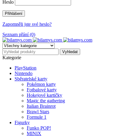
Heslo
Zapomněli jste své heslo?
Seznam přání (0)
Kategorie
PlayStation
Nintendo
Sběratelské karty
Pokémon karty
Fotbalové karty
Hokejové kartičky
Magic the gathering
Italian Brainrot
Brawl Stars
Formule 1
Figurky
Funko POP!
MINIX