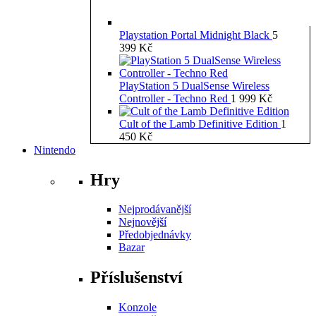
Playstation Portal Midnight Black
5
399
Kč
PlayStation 5 DualSense Wireless
Controller - Techno Red
1 999
Kč
Cult of the Lamb Definitive Edition
1
450
Kč
Nintendo
Hry
Nejprodávanější
Nejnovější
Předobjednávky
Bazar
Příslušenství
Konzole