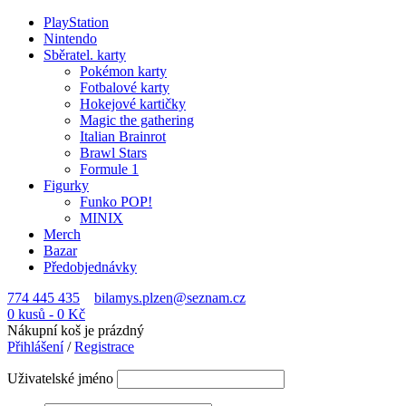
PlayStation
Nintendo
Sběratel. karty
Pokémon karty
Fotbalové karty
Hokejové kartičky
Magic the gathering
Italian Brainrot
Brawl Stars
Formule 1
Figurky
Funko POP!
MINIX
Merch
Bazar
Předobjednávky
774 445 435
bilamys.plzen@seznam.cz
0 kusů
-
0
Kč
Nákupní koš je prázdný
Přihlášení
/
Registrace
Uživatelské jméno