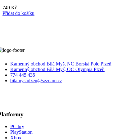
749
Kč
Přidat do košíku
Kamenný obchod Bílá Myš, NC Borská Pole Plzeň
Kamenný obchod Bílá Myš, OC Olympia Plzeň
774 445 435
bilamys.plzen@seznam.cz
Platformy
PC hry
PlayStation
Xbox