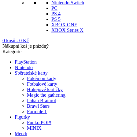
Nintendo Switch
PC
PS 4
PS 5
XBOX ONE
XBOX Series X
0 kusů
-
0
Kč
Nákupní koš je prázdný
Kategorie
PlayStation
Nintendo
Sběratelské karty
Pokémon karty
Fotbalové karty
Hokejové kartičky
Magic the gathering
Italian Brainrot
Brawl Stars
Formule 1
Figurky
Funko POP!
MINIX
Merch