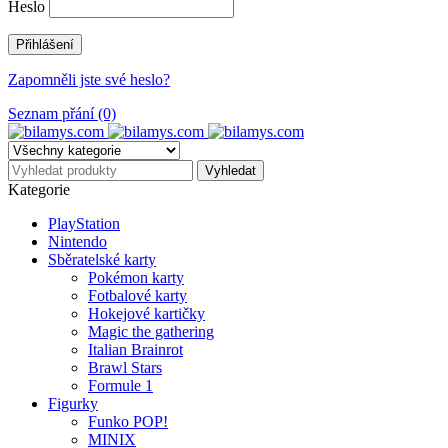
Heslo
Zapomněli jste své heslo?
Seznam přání (0)
Kategorie
PlayStation
Nintendo
Sběratelské karty
Pokémon karty
Fotbalové karty
Hokejové kartičky
Magic the gathering
Italian Brainrot
Brawl Stars
Formule 1
Figurky
Funko POP!
MINIX