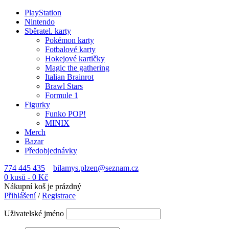
PlayStation
Nintendo
Sběratel. karty
Pokémon karty
Fotbalové karty
Hokejové kartičky
Magic the gathering
Italian Brainrot
Brawl Stars
Formule 1
Figurky
Funko POP!
MINIX
Merch
Bazar
Předobjednávky
774 445 435
bilamys.plzen@seznam.cz
0 kusů
-
0
Kč
Nákupní koš je prázdný
Přihlášení
/
Registrace
Uživatelské jméno