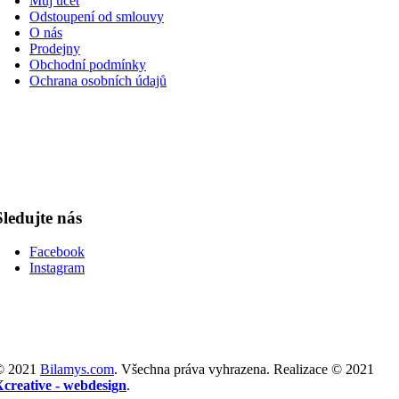
Můj účet
Odstoupení od smlouvy
O nás
Prodejny
Obchodní podmínky
Ochrana osobních údajů
Sledujte nás
Facebook
Instagram
© 2021
Bilamys.com
. Všechna práva vyhrazena. Realizace © 2021
Xcreative - webdesign
.