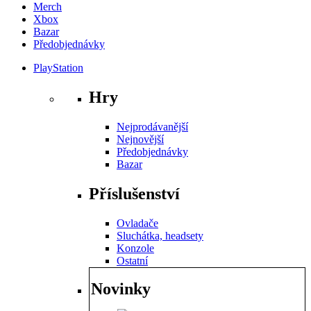
Merch
Xbox
Bazar
Předobjednávky
PlayStation
Hry
Nejprodávanější
Nejnovější
Předobjednávky
Bazar
Příslušenství
Ovladače
Sluchátka, headsety
Konzole
Ostatní
Novinky