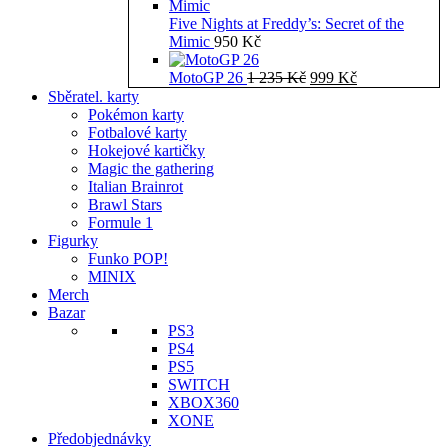
Five Nights at Freddy’s: Secret of the
Mimic
950
Kč
Původní
Aktuální
MotoGP 26
1 235
Kč
999
Kč
cena
cena
Sběratel. karty
byla:
je:
Pokémon karty
1
999 Kč.
Fotbalové karty
235 Kč.
Hokejové kartičky
Magic the gathering
Italian Brainrot
Brawl Stars
Formule 1
Figurky
Funko POP!
MINIX
Merch
Bazar
PS3
PS4
PS5
SWITCH
XBOX360
XONE
Předobjednávky