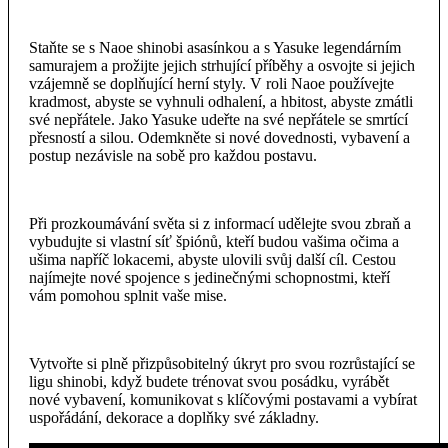
Staňte se s Naoe shinobi asasínkou a s Yasuke legendárním
samurajem a prožijte jejich strhující příběhy a osvojte si jejich
vzájemně se doplňující herní styly. V roli Naoe používejte
kradmost, abyste se vyhnuli odhalení, a hbitost, abyste zmátli
své nepřátele. Jako Yasuke udeřte na své nepřátele se smrtící
přesností a silou. Odemkněte si nové dovednosti, vybavení a
postup nezávisle na sobě pro každou postavu.
Při prozkoumávání světa si z informací udělejte svou zbraň a
vybudujte si vlastní síť špiónů, kteří budou vašima očima a
ušima napříč lokacemi, abyste ulovili svůj další cíl. Cestou
najímejte nové spojence s jedinečnými schopnostmi, kteří
vám pomohou splnit vaše mise.
Vytvořte si plně přizpůsobitelný úkryt pro svou rozrůstající se
ligu shinobi, když budete trénovat svou posádku, vyrábět
nové vybavení, komunikovat s klíčovými postavami a vybírat
uspořádání, dekorace a doplňky své základny.