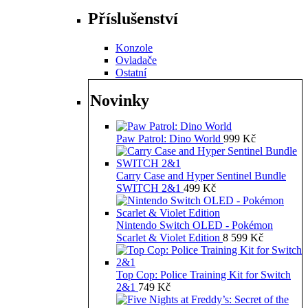
Příslušenství
Konzole
Ovladače
Ostatní
Novinky
Paw Patrol: Dino World
999
Kč
Carry Case and Hyper Sentinel Bundle
SWITCH 2&1
499
Kč
Nintendo Switch OLED - Pokémon
Scarlet & Violet Edition
8 599
Kč
Top Cop: Police Training Kit for Switch
2&1
749
Kč