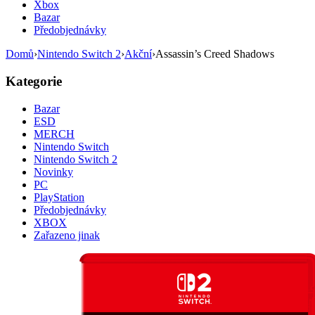
Xbox
Bazar
Předobjednávky
Domů
›
Nintendo Switch 2
›
Akční
›
Assassin’s Creed Shadows
Kategorie
Bazar
ESD
MERCH
Nintendo Switch
Nintendo Switch 2
Novinky
PC
PlayStation
Předobjednávky
XBOX
Zařazeno jinak