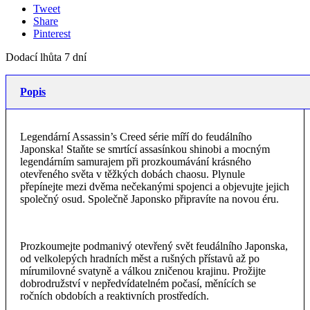
Tweet
Share
Pinterest
Dodací lhůta 7 dní
Popis
Legendární Assassin’s Creed série míří do feudálního
Japonska! Staňte se smrtící assasínkou shinobi a mocným
legendárním samurajem při prozkoumávání krásného
otevřeného světa v těžkých dobách chaosu. Plynule
přepínejte mezi dvěma nečekanými spojenci a objevujte jejich
společný osud. Společně Japonsko připravíte na novou éru.
Prozkoumejte podmanivý otevřený svět feudálního Japonska,
od velkolepých hradních měst a rušných přístavů až po
mírumilovné svatyně a válkou zničenou krajinu. Prožijte
dobrodružství v nepředvídatelném počasí, měnících se
ročních obdobích a reaktivních prostředích.