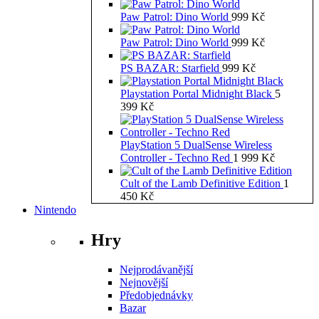
Paw Patrol: Dino World
999
Kč
Paw Patrol: Dino World
999
Kč
PS BAZAR: Starfield
999
Kč
Playstation Portal Midnight Black
5
399
Kč
PlayStation 5 DualSense Wireless
Controller - Techno Red
1 999
Kč
Cult of the Lamb Definitive Edition
1
450
Kč
Nintendo
Hry
Nejprodávanější
Nejnovější
Předobjednávky
Bazar