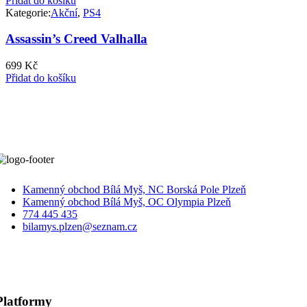
Přidat do košíku
Kategorie:
Akční
,
PS4
Assassin’s Creed Valhalla
699
Kč
Přidat do košíku
Kamenný obchod Bílá Myš, NC Borská Pole Plzeň
Kamenný obchod Bílá Myš, OC Olympia Plzeň
774 445 435
bilamys.plzen@seznam.cz
Platformy