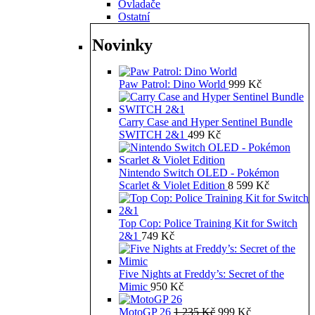
Ovladače
Ostatní
Novinky
Paw Patrol: Dino World
999
Kč
Carry Case and Hyper Sentinel Bundle
SWITCH 2&1
499
Kč
Nintendo Switch OLED - Pokémon
Scarlet & Violet Edition
8 599
Kč
Top Cop: Police Training Kit for Switch
2&1
749
Kč
Five Nights at Freddy’s: Secret of the
Mimic
950
Kč
Původní
Aktuální
MotoGP 26
1 235
Kč
999
Kč