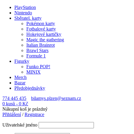
PlayStation
Nintendo
Sběratel. karty
Pokémon karty
Fotbalové karty
Hokejové kartičky
Magic the gathering
Italian Brainrot
Brawl Stars
Formule 1
Figurky
Funko POP!
MINIX
Merch
Bazar
Předobjednávky
774 445 435
bilamys.plzen@seznam.cz
0 kusů
-
0
Kč
Nákupní koš je prázdný
Přihlášení
/
Registrace
Uživatelské jméno