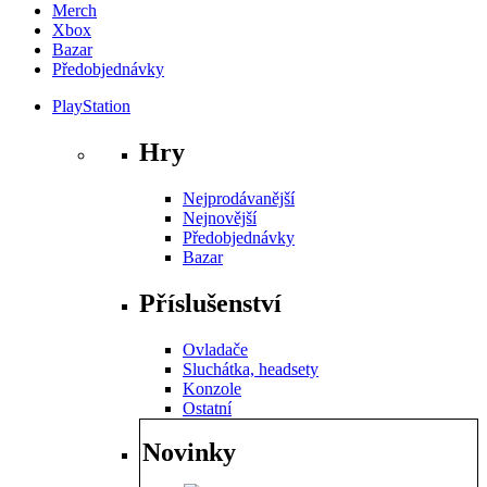
Merch
Xbox
Bazar
Předobjednávky
PlayStation
Hry
Nejprodávanější
Nejnovější
Předobjednávky
Bazar
Příslušenství
Ovladače
Sluchátka, headsety
Konzole
Ostatní
Novinky