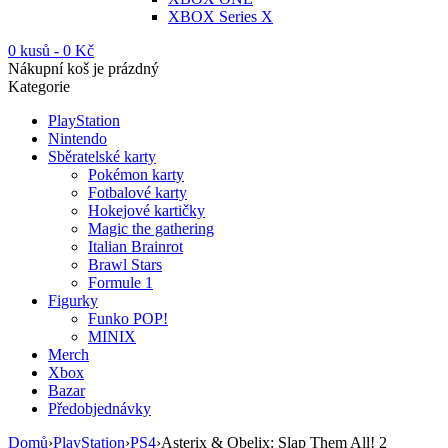
XBOX Series X
0 kusů
-
0
Kč
Nákupní koš je prázdný
Kategorie
PlayStation
Nintendo
Sběratelské karty
Pokémon karty
Fotbalové karty
Hokejové kartičky
Magic the gathering
Italian Brainrot
Brawl Stars
Formule 1
Figurky
Funko POP!
MINIX
Merch
Xbox
Bazar
Předobjednávky
Domů
›
PlayStation
›
PS4
›
Asterix & Obelix: Slap Them All! 2