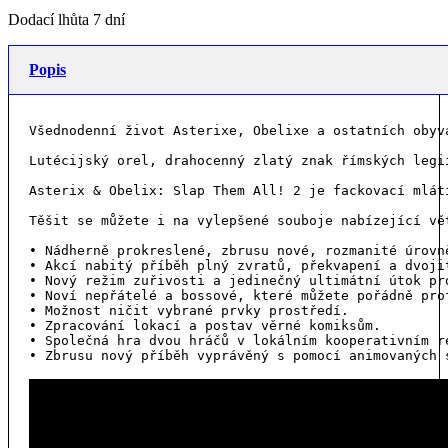
Dodací lhůta 7 dní
Popis
Všednodenní život Asterixe, Obelixe a ostatních obyv
Lutécijský orel, drahocenný zlatý znak římských legi
Asterix & Obelix: Slap Them All! 2 je fackovací mlát
Těšit se můžete i na vylepšené souboje nabízející vě
• Nádherně prokreslené, zbrusu nové, rozmanité úrovně
• Akcí nabitý příběh plný zvratů, překvapení a dvojit
• Nový režim zuřivosti a jedinečný ultimátní útok pro
• Noví nepřátelé a bossové, které můžete pořádně prof
• Možnost ničit vybrané prvky prostředí.

• Zpracování lokací a postav věrné komiksům.

• Společná hra dvou hráčů v lokálním kooperativním re
• Zbrusu nový příběh vyprávěný s pomocí animovaných 