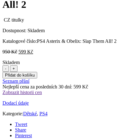
All! 2
CZ titulky
Dostupnost:
Skladem
Katalogové číslo:
PS4 Asterix & Obelix: Slap Them All! 2
Původní
Aktuální
950
Kč
599
Kč
cena
cena
Skladem
byla:
je:
950 Kč.
599 Kč.
Přidat do košíku
Seznam přání
Nejlepší cena za posledních 30 dní:
599
Kč
Zobrazit historii cen
Dodací údaje
Kategorie:
Dětské
,
PS4
Tweet
Share
Pinterest