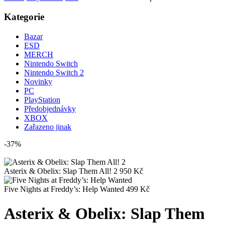
Kategorie
Bazar
ESD
MERCH
Nintendo Switch
Nintendo Switch 2
Novinky
PC
PlayStation
Předobjednávky
XBOX
Zařazeno jinak
-37%
Asterix & Obelix: Slap Them All! 2
950
Kč
Five Nights at Freddy’s: Help Wanted
499
Kč
Asterix & Obelix: Slap Them