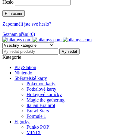
Heslo
Zapomněli jste své heslo?
Seznam přání (0)
Kategorie
PlayStation
Nintendo
Sběratelské karty
Pokémon karty
Fotbalové karty
Hokejové kartičky
Magic the gathering
Italian Brainrot
Brawl Stars
Formule 1
Figurky
Funko POP!
MINIX