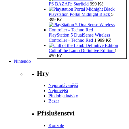
PS BAZAR: Starfield
999
Kč
Playstation Portal Midnight Black
5
399
Kč
PlayStation 5 DualSense Wireless
Controller - Techno Red
1 999
Kč
Cult of the Lamb Definitive Edition
1
450
Kč
Nintendo
Hry
Nejprodávanější
Nejnovější
Předobjednávky
Bazar
Příslušenství
Konzole