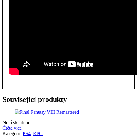
Související produkty
Není skladem
Čtěte více
Kategorie:
PS4
,
RPG