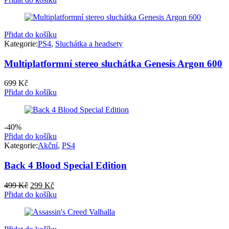
Přidat do košíku
Kategorie:
PS4
,
Sluchátka a headsety
Multiplatformní stereo sluchátka Genesis Argon 600
699
Kč
Přidat do košíku
-40%
Přidat do košíku
Kategorie:
Akční
,
PS4
Back 4 Blood Special Edition
Původní
Aktuální
499
Kč
299
Kč
cena
cena
Přidat do košíku
byla:
je:
499 Kč.
299 Kč.