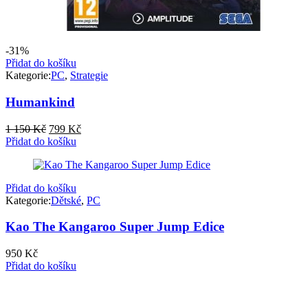
-31%
Přidat do košíku
Kategorie:
PC
,
Strategie
Humankind
Původní
Aktuální
1 150
Kč
799
Kč
cena
cena
Přidat do košíku
byla:
je:
1
799 Kč.
150 Kč.
Přidat do košíku
Kategorie:
Dětské
,
PC
Kao The Kangaroo Super Jump Edice
950
Kč
Přidat do košíku