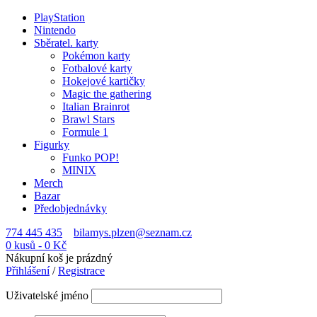
PlayStation
Nintendo
Sběratel. karty
Pokémon karty
Fotbalové karty
Hokejové kartičky
Magic the gathering
Italian Brainrot
Brawl Stars
Formule 1
Figurky
Funko POP!
MINIX
Merch
Bazar
Předobjednávky
774 445 435
bilamys.plzen@seznam.cz
0 kusů
-
0
Kč
Nákupní koš je prázdný
Přihlášení
/
Registrace
Uživatelské jméno