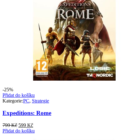
-25%
Přidat do košíku
Kategorie:
PC
,
Strategie
Expeditions: Rome
Původní
Aktuální
799
Kč
599
Kč
cena
cena
Přidat do košíku
byla:
je: