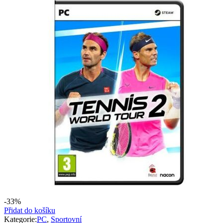
799 Kč.
599 Kč.
-33%
Přidat do košíku
Kategorie:
PC
,
Sportovní