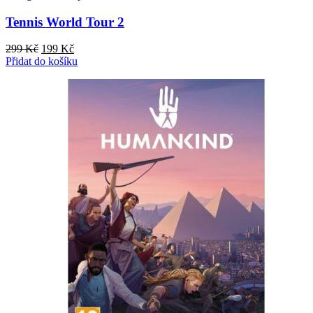
Tennis World Tour 2
Původní
Aktuální
299
Kč
199
Kč
cena
cena
Přidat do košíku
byla:
je:
299 Kč.
199 Kč.