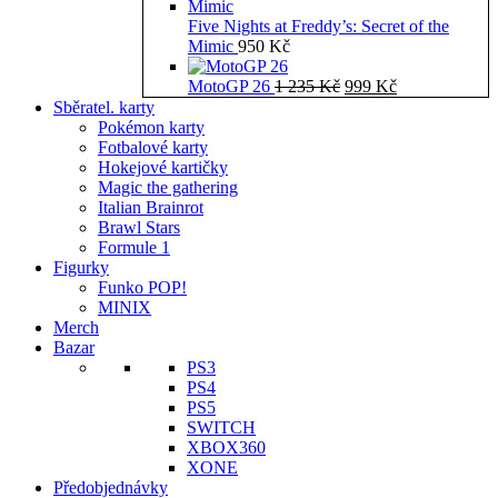
Five Nights at Freddy’s: Secret of the
Mimic
950
Kč
Původní
Aktuální
MotoGP 26
1 235
Kč
999
Kč
cena
cena
Sběratel. karty
byla:
je:
Pokémon karty
1
999 Kč.
Fotbalové karty
235 Kč.
Hokejové kartičky
Magic the gathering
Italian Brainrot
Brawl Stars
Formule 1
Figurky
Funko POP!
MINIX
Merch
Bazar
PS3
PS4
PS5
SWITCH
XBOX360
XONE
Předobjednávky