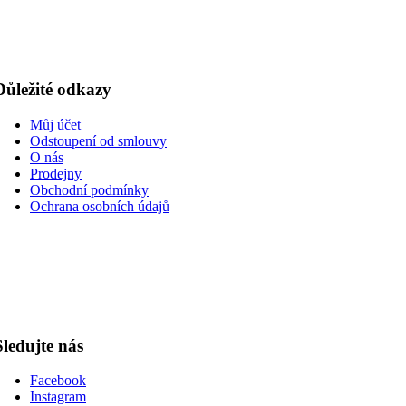
Důležité odkazy
Můj účet
Odstoupení od smlouvy
O nás
Prodejny
Obchodní podmínky
Ochrana osobních údajů
Sledujte nás
Facebook
Instagram