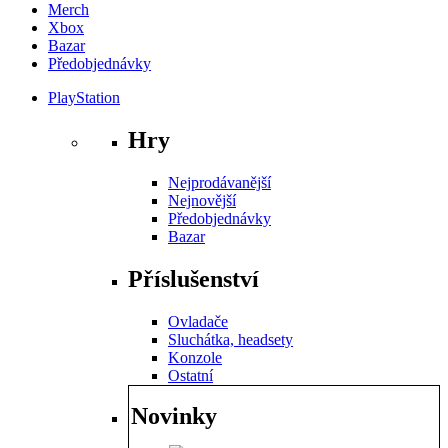
Merch
Xbox
Bazar
Předobjednávky
PlayStation
Hry
Nejprodávanější
Nejnovější
Předobjednávky
Bazar
Příslušenství
Ovladače
Sluchátka, headsety
Konzole
Ostatní
Novinky