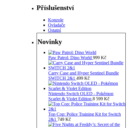
Příslušenství
Konzole
Ovladače
Ostatní
Novinky
Paw Patrol: Dino World
999
Kč
Carry Case and Hyper Sentinel Bundle
SWITCH 2&1
499
Kč
Nintendo Switch OLED - Pokémon
Scarlet & Violet Edition
8 599
Kč
Top Cop: Police Training Kit for Switch
2&1
749
Kč