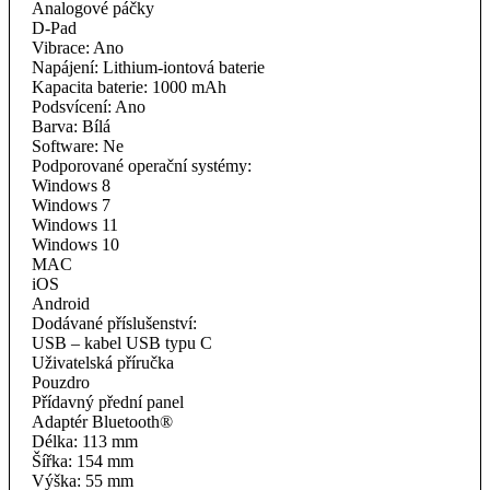
Analogové páčky
D-Pad
Vibrace: Ano
Napájení: Lithium-iontová baterie
Kapacita baterie: 1000 mAh
Podsvícení: Ano
Barva: Bílá
Software: Ne
Podporované operační systémy:
Windows 8
Windows 7
Windows 11
Windows 10
MAC
iOS
Android
Dodávané příslušenství:
USB – kabel USB typu C
Uživatelská příručka
Pouzdro
Přídavný přední panel
Adaptér Bluetooth®
Délka: 113 mm
Šířka: 154 mm
Výška: 55 mm