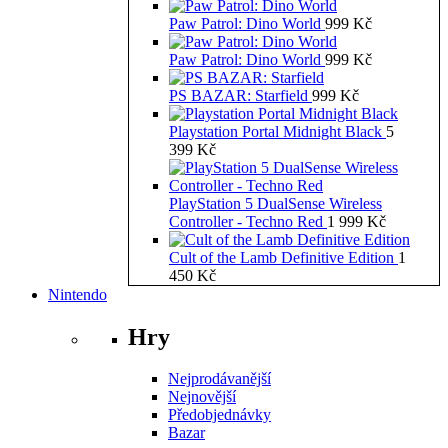
Paw Patrol: Dino World
999
Kč
Paw Patrol: Dino World
999
Kč
PS BAZAR: Starfield
999
Kč
Playstation Portal Midnight Black
5
399
Kč
PlayStation 5 DualSense Wireless
Controller - Techno Red
1 999
Kč
Cult of the Lamb Definitive Edition
1
450
Kč
Nintendo
Hry
Nejprodávanější
Nejnovější
Předobjednávky
Bazar