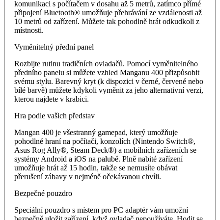
komunikaci s počítačem v dosahu až 5 metrů, zatímco přímé
připojení Bluetooth® umožňuje přehrávání ze vzdálenosti až
10 metrů od zařízení. Můžete tak pohodlně hrát odkudkoli z
místnosti.
Vyměnitelný přední panel
Rozbijte rutinu tradičních ovladačů. Pomocí vyměnitelného
předního panelu si můžete vzhled Manganu 400 přizpůsobit
svému stylu. Barevný kryt (k dispozici v černé, červené nebo
bílé barvě) můžete kdykoli vyměnit za jeho alternativní verzi,
kterou najdete v krabici.
Hra podle vašich představ
Mangan 400 je všestranný gamepad, který umožňuje
pohodlné hraní na počítači, konzolích (Nintendo Switch®,
Asus Rog Ally®, Steam Deck®) a mobilních zařízeních se
systémy Android a iOS na palubě. Plně nabité zařízení
umožňuje hrát až 15 hodin, takže se nemusíte obávat
přerušení zábavy v nejméně očekávanou chvíli.
Bezpečné pouzdro
Speciální pouzdro s místem pro PC adaptér vám umožní
bezpečně uložit zařízení, když ovladač nepoužíváte. Hodit se