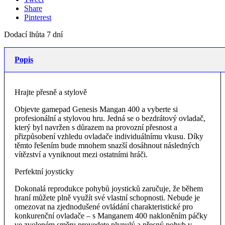
Share
Pinterest
Dodací lhůta 7 dní
Popis
Hrajte přesně a stylově
Objevte gamepad Genesis Mangan 400 a vyberte si
profesionální a stylovou hru. Jedná se o bezdrátový ovladač,
který byl navržen s důrazem na provozní přesnost a
přizpůsobení vzhledu ovladače individuálnímu vkusu. Díky
těmto řešením bude mnohem snazší dosáhnout následných
vítězství a vyniknout mezi ostatními hráči.
Perfektní joysticky
Dokonalá reprodukce pohybů joysticků zaručuje, že během
hraní můžete plně využít své vlastní schopnosti. Nebude je
omezovat na zjednodušené ovládání charakteristické pro
konkurenční ovladače – s Manganem 400 nakloněním páčky
ve zvoleném směru provedete plynulý a přesný pohyb v