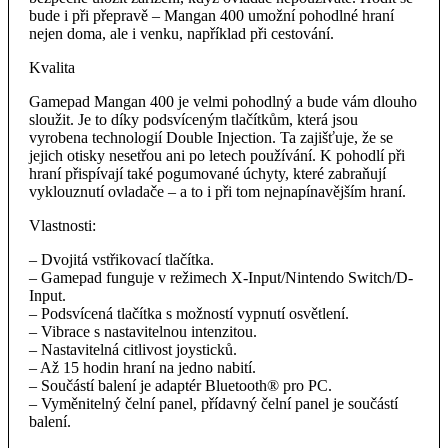
bude i při přepravě – Mangan 400 umožní pohodlné hraní
nejen doma, ale i venku, například při cestování.
Kvalita
Gamepad Mangan 400 je velmi pohodlný a bude vám dlouho
sloužit. Je to díky podsvíceným tlačítkům, která jsou
vyrobena technologií Double Injection. Ta zajišťuje, že se
jejich otisky nesetřou ani po letech používání. K pohodlí při
hraní přispívají také pogumované úchyty, které zabraňují
vyklouznutí ovladače – a to i při tom nejnapínavějším hraní.
Vlastnosti:
– Dvojitá vstřikovací tlačítka.
– Gamepad funguje v režimech X-Input/Nintendo Switch/D-
Input.
– Podsvícená tlačítka s možností vypnutí osvětlení.
– Vibrace s nastavitelnou intenzitou.
– Nastavitelná citlivost joysticků.
– Až 15 hodin hraní na jedno nabití.
– Součástí balení je adaptér Bluetooth® pro PC.
– Vyměnitelný čelní panel, přídavný čelní panel je součástí
balení.