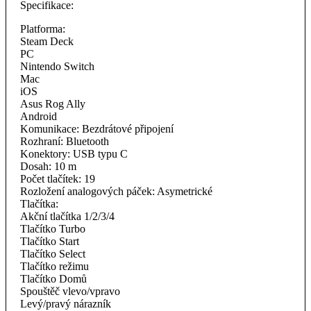
Specifikace:
Platforma:
Steam Deck
PC
Nintendo Switch
Mac
iOS
Asus Rog Ally
Android
Komunikace: Bezdrátové připojení
Rozhraní: Bluetooth
Konektory: USB typu C
Dosah: 10 m
Počet tlačítek: 19
Rozložení analogových páček: Asymetrické
Tlačítka:
Akční tlačítka 1/2/3/4
Tlačítko Turbo
Tlačítko Start
Tlačítko Select
Tlačítko režimu
Tlačítko Domů
Spouštěč vlevo/vpravo
Levý/pravý nárazník