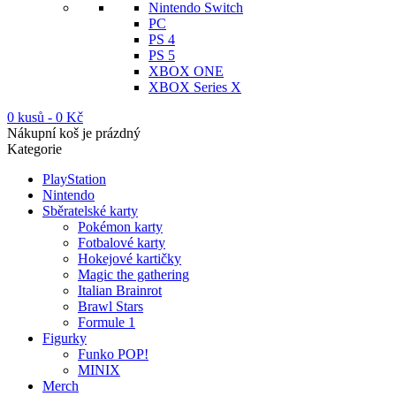
Nintendo Switch
PC
PS 4
PS 5
XBOX ONE
XBOX Series X
0 kusů
-
0
Kč
Nákupní koš je prázdný
Kategorie
PlayStation
Nintendo
Sběratelské karty
Pokémon karty
Fotbalové karty
Hokejové kartičky
Magic the gathering
Italian Brainrot
Brawl Stars
Formule 1
Figurky
Funko POP!
MINIX
Merch