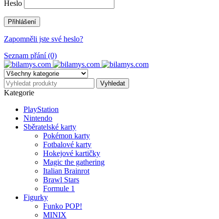
Heslo
Zapomněli jste své heslo?
Seznam přání (0)
Kategorie
PlayStation
Nintendo
Sběratelské karty
Pokémon karty
Fotbalové karty
Hokejové kartičky
Magic the gathering
Italian Brainrot
Brawl Stars
Formule 1
Figurky
Funko POP!
MINIX