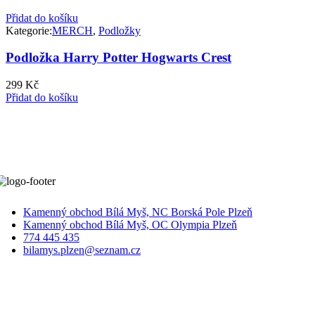
Přidat do košíku
Kategorie:
MERCH
,
Podložky
Podložka Harry Potter Hogwarts Crest
299
Kč
Přidat do košíku
Kamenný obchod Bílá Myš, NC Borská Pole Plzeň
Kamenný obchod Bílá Myš, OC Olympia Plzeň
774 445 435
bilamys.plzen@seznam.cz