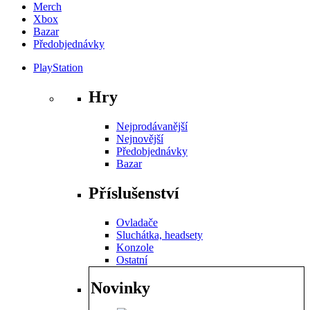
Merch
Xbox
Bazar
Předobjednávky
PlayStation
Hry
Nejprodávanější
Nejnovější
Předobjednávky
Bazar
Příslušenství
Ovladače
Sluchátka, headsety
Konzole
Ostatní
Novinky