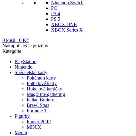
Nintendo Switch
PC
PS 4
PS 5
XBOX ONE
XBOX Series X
0 kusů
-
0
Kč
Nákupní koš je prázdný
Kategorie
PlayStation
Nintendo
Sběratelské karty
Pokémon karty
Fotbalové karty
Hokejové kartičky
Magic the gathering
Italian Brainrot
Brawl Stars
Formule 1
Figurky
Funko POP!
MINIX
Merch