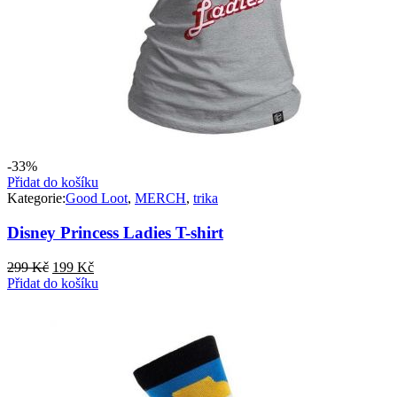
-33%
Přidat do košíku
Kategorie:
Good Loot
,
MERCH
,
trika
Disney Princess Ladies T-shirt
Původní
Aktuální
299
Kč
199
Kč
cena
cena
Přidat do košíku
byla:
je:
299 Kč.
199 Kč.