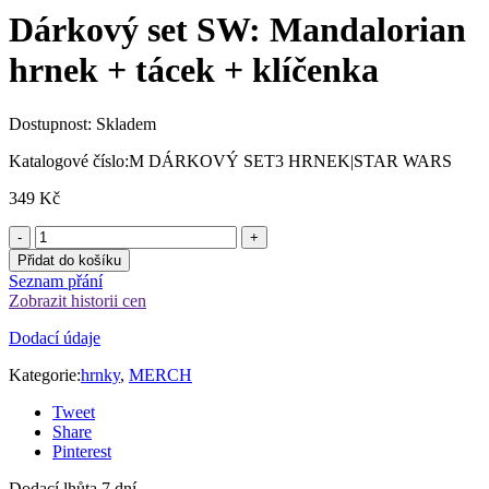
Dárkový set SW: Mandalorian
hrnek + tácek + klíčenka
Dostupnost:
Skladem
Katalogové číslo:
M DÁRKOVÝ SET3 HRNEK|STAR WARS
349
Kč
Přidat do košíku
Seznam přání
Zobrazit historii cen
Dodací údaje
Kategorie:
hrnky
,
MERCH
Tweet
Share
Pinterest
Dodací lhůta 7 dní