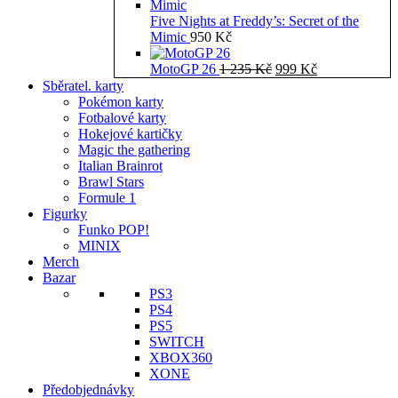
Five Nights at Freddy’s: Secret of the
Mimic
950
Kč
Původní
Aktuální
MotoGP 26
1 235
Kč
999
Kč
cena
cena
Sběratel. karty
byla:
je:
Pokémon karty
1
999 Kč.
Fotbalové karty
235 Kč.
Hokejové kartičky
Magic the gathering
Italian Brainrot
Brawl Stars
Formule 1
Figurky
Funko POP!
MINIX
Merch
Bazar
PS3
PS4
PS5
SWITCH
XBOX360
XONE
Předobjednávky