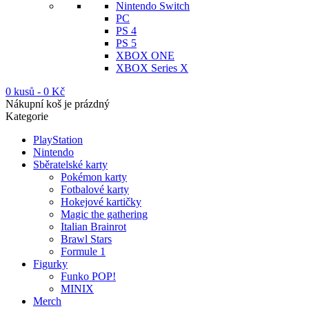
Nintendo Switch
PC
PS 4
PS 5
XBOX ONE
XBOX Series X
0 kusů
-
0
Kč
Nákupní koš je prázdný
Kategorie
PlayStation
Nintendo
Sběratelské karty
Pokémon karty
Fotbalové karty
Hokejové kartičky
Magic the gathering
Italian Brainrot
Brawl Stars
Formule 1
Figurky
Funko POP!
MINIX
Merch