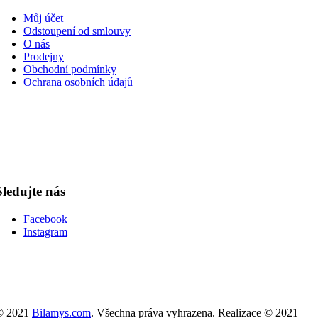
Můj účet
Odstoupení od smlouvy
O nás
Prodejny
Obchodní podmínky
Ochrana osobních údajů
Sledujte nás
Facebook
Instagram
© 2021
Bilamys.com
. Všechna práva vyhrazena. Realizace © 2021