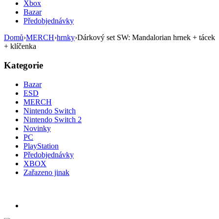
Xbox
Bazar
Předobjednávky
Domů
›
MERCH
›
hrnky
›
Dárkový set SW: Mandalorian hrnek + tácek
+ klíčenka
Kategorie
Bazar
ESD
MERCH
Nintendo Switch
Nintendo Switch 2
Novinky
PC
PlayStation
Předobjednávky
XBOX
Zařazeno jinak