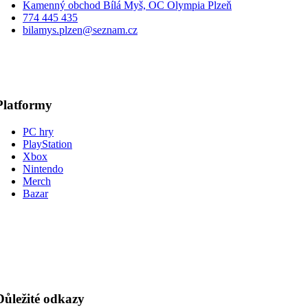
Kamenný obchod Bílá Myš, OC Olympia Plzeň
774 445 435
bilamys.plzen@seznam.cz
Platformy
PC hry
PlayStation
Xbox
Nintendo
Merch
Bazar
Důležité odkazy