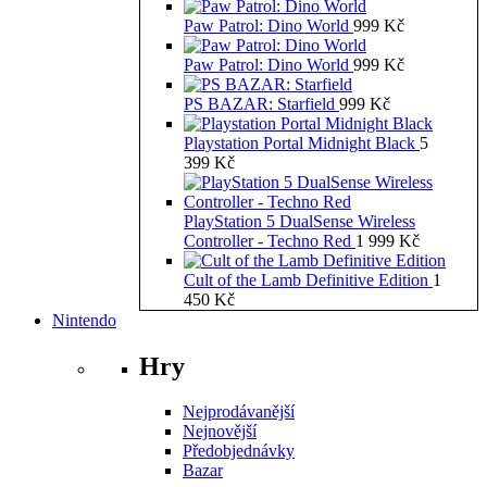
Paw Patrol: Dino World
999
Kč
Paw Patrol: Dino World
999
Kč
PS BAZAR: Starfield
999
Kč
Playstation Portal Midnight Black
5
399
Kč
PlayStation 5 DualSense Wireless
Controller - Techno Red
1 999
Kč
Cult of the Lamb Definitive Edition
1
450
Kč
Nintendo
Hry
Nejprodávanější
Nejnovější
Předobjednávky
Bazar