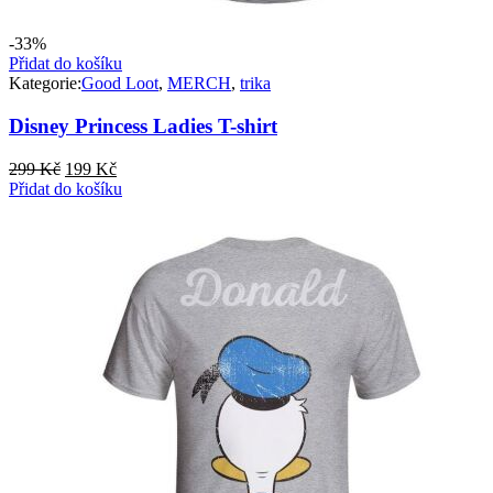
-33%
Přidat do košíku
Kategorie:
Good Loot
,
MERCH
,
trika
Disney Princess Ladies T-shirt
Původní
Aktuální
299
Kč
199
Kč
cena
cena
Přidat do košíku
byla:
je:
299 Kč.
199 Kč.