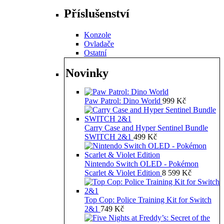
Příslušenství
Konzole
Ovladače
Ostatní
Novinky
Paw Patrol: Dino World
999
Kč
Carry Case and Hyper Sentinel Bundle
SWITCH 2&1
499
Kč
Nintendo Switch OLED - Pokémon
Scarlet & Violet Edition
8 599
Kč
Top Cop: Police Training Kit for Switch
2&1
749
Kč