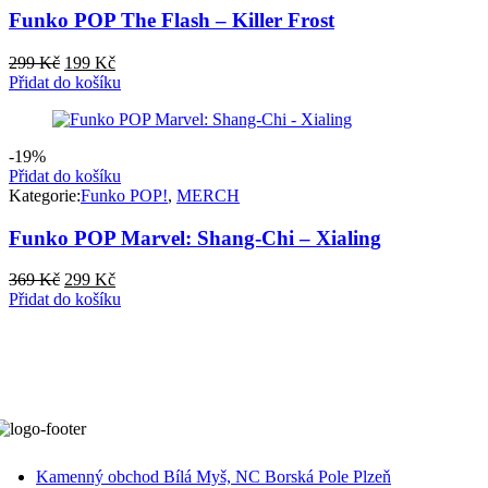
Funko POP The Flash – Killer Frost
Původní
Aktuální
299
Kč
199
Kč
cena
cena
Přidat do košíku
byla:
je:
299 Kč.
199 Kč.
-19%
Přidat do košíku
Kategorie:
Funko POP!
,
MERCH
Funko POP Marvel: Shang-Chi – Xialing
Původní
Aktuální
369
Kč
299
Kč
cena
cena
Přidat do košíku
byla:
je:
369 Kč.
299 Kč.
Kamenný obchod Bílá Myš, NC Borská Pole Plzeň