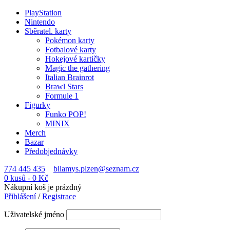
PlayStation
Nintendo
Sběratel. karty
Pokémon karty
Fotbalové karty
Hokejové kartičky
Magic the gathering
Italian Brainrot
Brawl Stars
Formule 1
Figurky
Funko POP!
MINIX
Merch
Bazar
Předobjednávky
774 445 435
bilamys.plzen@seznam.cz
0 kusů
-
0
Kč
Nákupní koš je prázdný
Přihlášení
/
Registrace
Uživatelské jméno