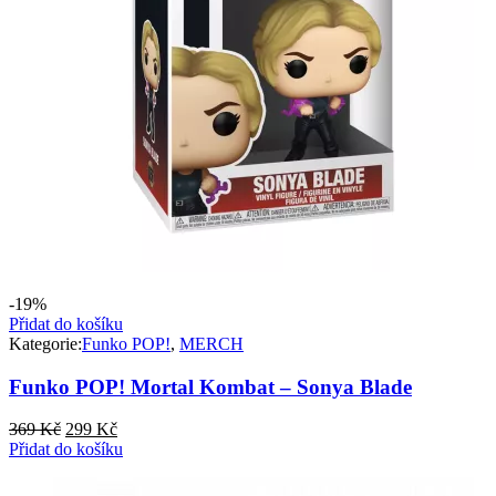
-19%
Přidat do košíku
Kategorie:
Funko POP!
,
MERCH
Funko POP! Mortal Kombat – Sonya Blade
Původní
Aktuální
369
Kč
299
Kč
cena
cena
Přidat do košíku
byla:
je:
369 Kč.
299 Kč.