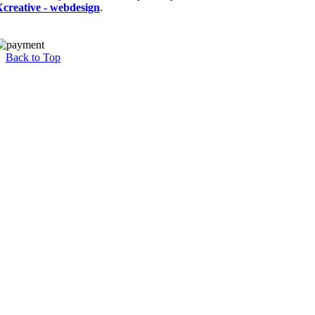
Xcreative - webdesign
.
Back to Top