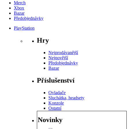
Merch
Xbox
Bazar
Předobjednávky
PlayStation
Hry
Nejprodávanější
Nejnovější
Předobjednávky
Bazar
Příslušenství
Ovladače
Sluchátka, headsety
Konzole
Ostatní
Novinky