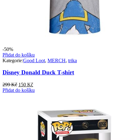
-50%
Přidat do košíku
Kategorie:
Good Loot
,
MERCH
,
trika
Disney Donald Duck T-shirt
Původní
Aktuální
299
Kč
150
Kč
cena
cena
Přidat do košíku
byla:
je:
299 Kč.
150 Kč.