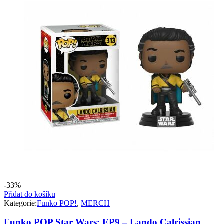
-33%
Přidat do košíku
Kategorie:
Funko POP!
,
MERCH
Funko POP Star Wars: EP9 – Lando Calrissian