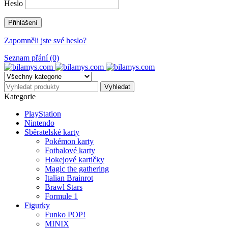
Heslo
Zapomněli jste své heslo?
Seznam přání (0)
Kategorie
PlayStation
Nintendo
Sběratelské karty
Pokémon karty
Fotbalové karty
Hokejové kartičky
Magic the gathering
Italian Brainrot
Brawl Stars
Formule 1
Figurky
Funko POP!
MINIX