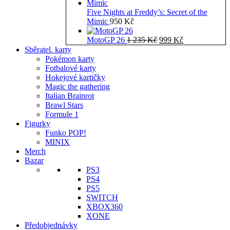
Five Nights at Freddy’s: Secret of the
Mimic
950
Kč
Původní
Aktuální
MotoGP 26
1 235
Kč
999
Kč
cena
cena
Sběratel. karty
byla:
je:
Pokémon karty
1
999 Kč.
Fotbalové karty
235 Kč.
Hokejové kartičky
Magic the gathering
Italian Brainrot
Brawl Stars
Formule 1
Figurky
Funko POP!
MINIX
Merch
Bazar
PS3
PS4
PS5
SWITCH
XBOX360
XONE
Předobjednávky