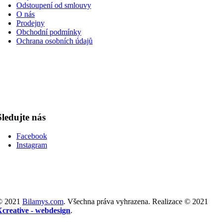
Odstoupení od smlouvy
O nás
Prodejny
Obchodní podmínky
Ochrana osobních údajů
Sledujte nás
Facebook
Instagram
© 2021
Bilamys.com
. Všechna práva vyhrazena. Realizace © 2021
Xcreative - webdesign
.