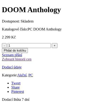
369 Kč.
299 Kč.
DOOM Anthology
Dostupnost:
Skladem
Katalogové číslo:
PC DOOM Anthology
2 299
Kč
Přidat do košíku
Seznam přání
Zobrazit historii cen
Dodací údaje
Kategorie:
Akční
,
PC
Tweet
Share
Pinterest
Dodací lhůta 7 dní