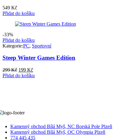
549
Kč
Přidat do košíku
-33%
Přidat do košíku
Kategorie:
PC
,
Sportovní
Steep Winter Games Edition
Původní
Aktuální
299
Kč
199
Kč
cena
cena
Přidat do košíku
byla:
je:
299 Kč.
199 Kč.
Kamenný obchod Bílá Myš, NC Borská Pole Plzeň
Kamenný obchod Bílá Myš, OC Olympia Plzeň
774 445 435