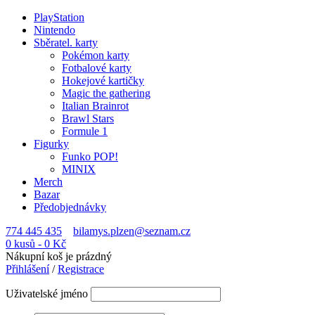
PlayStation
Nintendo
Sběratel. karty
Pokémon karty
Fotbalové karty
Hokejové kartičky
Magic the gathering
Italian Brainrot
Brawl Stars
Formule 1
Figurky
Funko POP!
MINIX
Merch
Bazar
Předobjednávky
774 445 435
bilamys.plzen@seznam.cz
0 kusů
-
0
Kč
Nákupní koš je prázdný
Přihlášení
/
Registrace
Uživatelské jméno