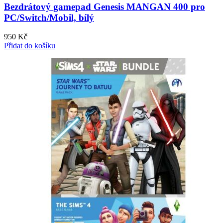
Bezdrátový gamepad Genesis MANGAN 400 pro
PC/Switch/Mobil, bílý
950
Kč
Přidat do košíku