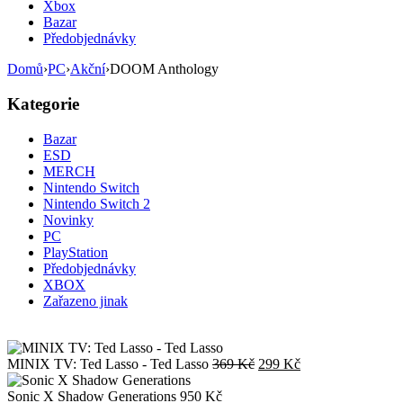
Xbox
Bazar
Předobjednávky
Domů
›
PC
›
Akční
›
DOOM Anthology
Kategorie
Bazar
ESD
MERCH
Nintendo Switch
Nintendo Switch 2
Novinky
PC
PlayStation
Předobjednávky
XBOX
Zařazeno jinak
Původní
Aktuální
MINIX TV: Ted Lasso - Ted Lasso
369
Kč
299
Kč
cena
cena
byla:
je:
Sonic X Shadow Generations
950
Kč