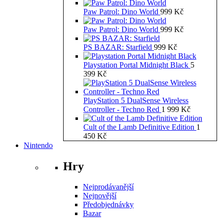
Paw Patrol: Dino World
999
Kč
Paw Patrol: Dino World
999
Kč
PS BAZAR: Starfield
999
Kč
Playstation Portal Midnight Black
5
399
Kč
PlayStation 5 DualSense Wireless
Controller - Techno Red
1 999
Kč
Cult of the Lamb Definitive Edition
1
450
Kč
Nintendo
Hry
Nejprodávanější
Nejnovější
Předobjednávky
Bazar