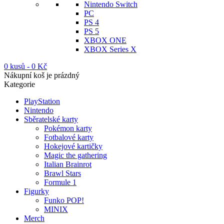
Nintendo Switch
PC
PS 4
PS 5
XBOX ONE
XBOX Series X
0 kusů
-
0
Kč
Nákupní koš je prázdný
Kategorie
PlayStation
Nintendo
Sběratelské karty
Pokémon karty
Fotbalové karty
Hokejové kartičky
Magic the gathering
Italian Brainrot
Brawl Stars
Formule 1
Figurky
Funko POP!
MINIX
Merch