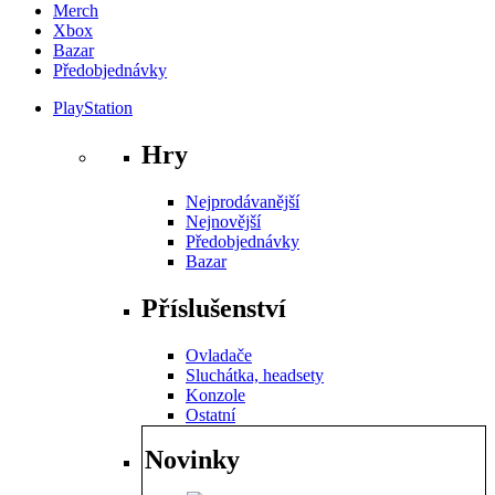
Merch
Xbox
Bazar
Předobjednávky
PlayStation
Hry
Nejprodávanější
Nejnovější
Předobjednávky
Bazar
Příslušenství
Ovladače
Sluchátka, headsety
Konzole
Ostatní
Novinky