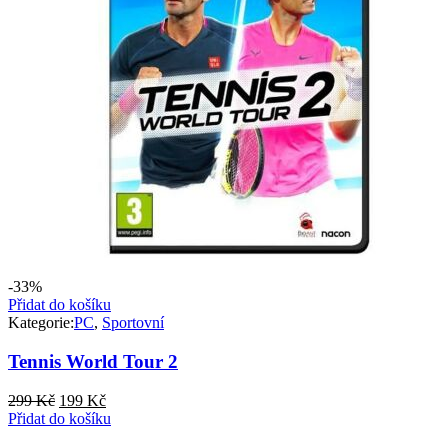
-33%
Přidat do košíku
Kategorie:
PC
,
Sportovní
Tennis World Tour 2
Původní
Aktuální
299
Kč
199
Kč
cena
cena
Přidat do košíku
byla:
je: