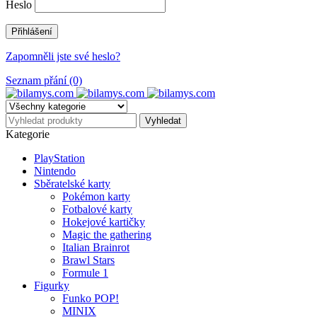
Heslo
Zapomněli jste své heslo?
Seznam přání (0)
Kategorie
PlayStation
Nintendo
Sběratelské karty
Pokémon karty
Fotbalové karty
Hokejové kartičky
Magic the gathering
Italian Brainrot
Brawl Stars
Formule 1
Figurky
Funko POP!
MINIX