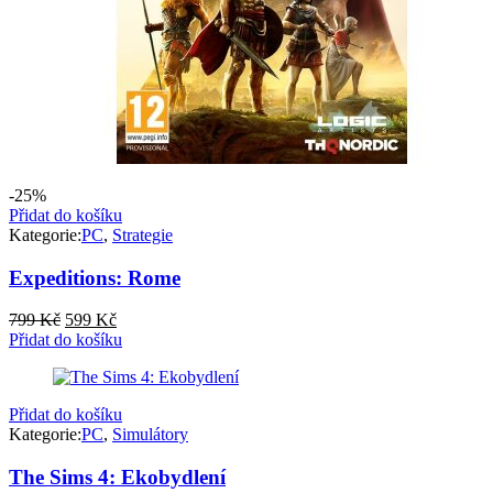
-25%
Přidat do košíku
Kategorie:
PC
,
Strategie
Expeditions: Rome
Původní
Aktuální
799
Kč
599
Kč
cena
cena
Přidat do košíku
byla:
je:
799 Kč.
599 Kč.
Přidat do košíku
Kategorie:
PC
,
Simulátory
The Sims 4: Ekobydlení