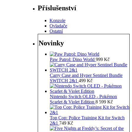
Příslušenství
Konzole
Ovladače
Ostatní
Novinky
Paw Patrol: Dino World
999
Kč
Carry Case and Hyper Sentinel Bundle
SWITCH 2&1
499
Kč
Nintendo Switch OLED - Pokémon
Scarlet & Violet Edition
8 599
Kč
Top Cop: Police Training Kit for Switch
2&1
749
Kč