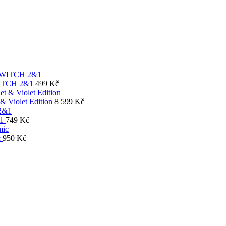
SWITCH 2&1
499
Kč
& Violet Edition
8 599
Kč
&1
749
Kč
c
950
Kč