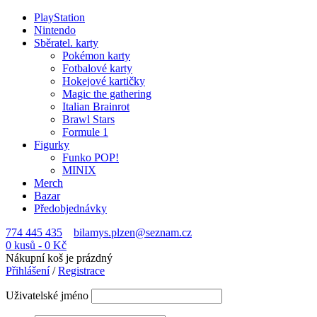
PlayStation
Nintendo
Sběratel. karty
Pokémon karty
Fotbalové karty
Hokejové kartičky
Magic the gathering
Italian Brainrot
Brawl Stars
Formule 1
Figurky
Funko POP!
MINIX
Merch
Bazar
Předobjednávky
774 445 435
bilamys.plzen@seznam.cz
0 kusů
-
0
Kč
Nákupní koš je prázdný
Přihlášení
/
Registrace
Uživatelské jméno