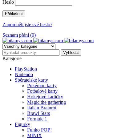
Heslo
Zapomněli jste své heslo?
Seznam přání (0)
Kategorie
PlayStation
Nintendo
Sběratelské karty
Pokémon karty
Fotbalové karty
Hokejové kartičky
Magic the gathering
Italian Brainrot
Brawl Stars
Formule 1
Figurky
Funko POP!
MINIX