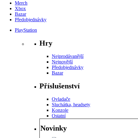
Merch
Xbox
Bazar
Předobjednávky
PlayStation
Hry
Nejprodávanější
Nejnovější
Předobjednávky
Bazar
Příslušenství
Ovladače
Sluchátka, headsety
Konzole
Ostatní
Novinky