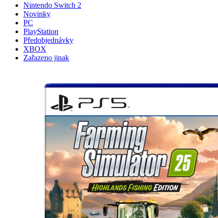
Nintendo Switch 2
Novinky
PC
PlayStation
Předobjednávky
XBOX
Zařazeno jinak