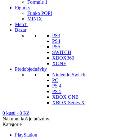
Formule 1
Figurky
Funko POP!
MINIX
Merch
Bazar
PS3
PS4
PS5
SWITCH
XBOX360
XONE
Předobjednávky
Nintendo Switch
PC
PS 4
PS 5
XBOX ONE
XBOX Series X
0 kusů
-
0
Kč
Nákupní koš je prázdný
Kategorie
PlayStation