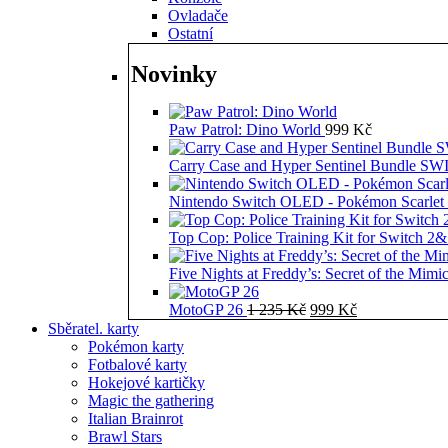
Ovladače
Ostatní
Novinky
Paw Patrol: Dino World
999
Kč
Carry Case and Hyper Sentinel Bundle 
Nintendo Switch OLED - Pokémon Scarlet 
Top Cop: Police Training Kit for Switch 2
Five Nights at Freddy’s: Secret of the Mimi
Původní
Aktuální
MotoGP 26
1 235
Kč
999
Kč
cena
cena
Sběratel. karty
byla:
je:
Pokémon karty
1
999 Kč.
Fotbalové karty
235 Kč.
Hokejové kartičky
Magic the gathering
Italian Brainrot
Brawl Stars