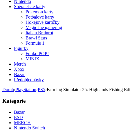
Nintendo
Sběratelské karty
Pokémon karty
Fotbalové karty
Hokejové kartičky
Magic the gathering
Italian Brainrot
Brawl Stars
Formule 1
Figurky
Funko POP!
MINIX
Merch
Xbox
Bazar
Předobjednávky
Domů
›
PlayStation
›
PS5
›
Farming Simulator 25: Highlands Fishing Edi
Kategorie
Bazar
ESD
MERCH
Nintendo Switch