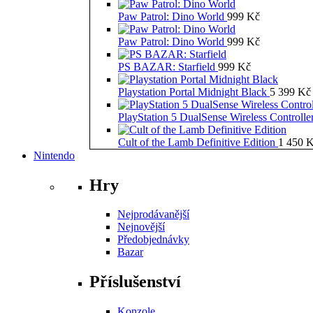
Paw Patrol: Dino World
999
Kč
Paw Patrol: Dino World
999
Kč
PS BAZAR: Starfield
999
Kč
Playstation Portal Midnight Black
5 399
Kč
PlayStation 5 DualSense Wireless Controll
Cult of the Lamb Definitive Edition
1 450
K
Nintendo
Hry
Nejprodávanější
Nejnovější
Předobjednávky
Bazar
Příslušenství
Konzole