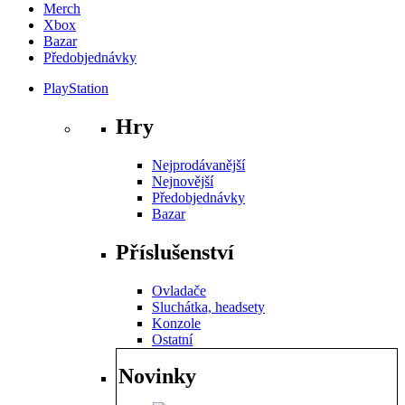
Merch
Xbox
Bazar
Předobjednávky
PlayStation
Hry
Nejprodávanější
Nejnovější
Předobjednávky
Bazar
Příslušenství
Ovladače
Sluchátka, headsety
Konzole
Ostatní
Novinky