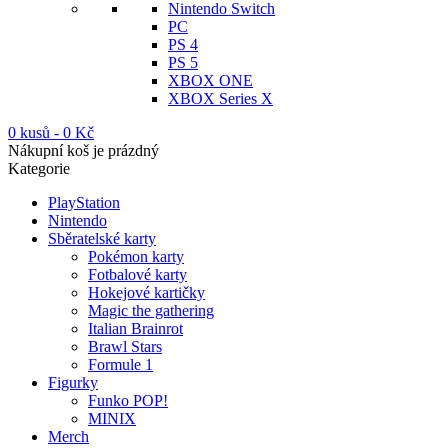
Nintendo Switch
PC
PS 4
PS 5
XBOX ONE
XBOX Series X
0 kusů
-
0
Kč
Nákupní koš je prázdný
Kategorie
PlayStation
Nintendo
Sběratelské karty
Pokémon karty
Fotbalové karty
Hokejové kartičky
Magic the gathering
Italian Brainrot
Brawl Stars
Formule 1
Figurky
Funko POP!
MINIX
Merch