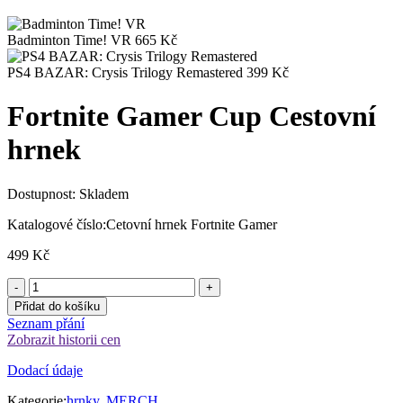
Badminton Time! VR
665
Kč
PS4 BAZAR: Crysis Trilogy Remastered
399
Kč
Fortnite Gamer Cup Cestovní
hrnek
Dostupnost:
Skladem
Katalogové číslo:
Cetovní hrnek Fortnite Gamer
499
Kč
Přidat do košíku
Seznam přání
Zobrazit historii cen
Dodací údaje
Kategorie:
hrnky
,
MERCH