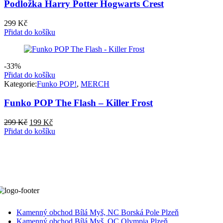
Podložka Harry Potter Hogwarts Crest
299
Kč
Přidat do košíku
-33%
Přidat do košíku
Kategorie:
Funko POP!
,
MERCH
Funko POP The Flash – Killer Frost
Původní
Aktuální
299
Kč
199
Kč
cena
cena
Přidat do košíku
byla:
je:
299 Kč.
199 Kč.
Kamenný obchod Bílá Myš, NC Borská Pole Plzeň
Kamenný obchod Bílá Myš, OC Olympia Plzeň