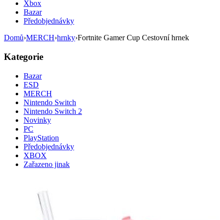
Xbox
Bazar
Předobjednávky
Domů
›
MERCH
›
hrnky
›
Fortnite Gamer Cup Cestovní hrnek
Kategorie
Bazar
ESD
MERCH
Nintendo Switch
Nintendo Switch 2
Novinky
PC
PlayStation
Předobjednávky
XBOX
Zařazeno jinak