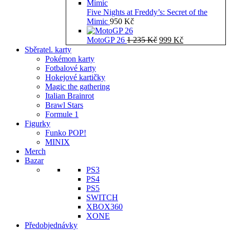
Five Nights at Freddy’s: Secret of the
Mimic
950
Kč
Původní
Aktuální
MotoGP 26
1 235
Kč
999
Kč
cena
cena
Sběratel. karty
byla:
je:
Pokémon karty
1
999 Kč.
Fotbalové karty
235 Kč.
Hokejové kartičky
Magic the gathering
Italian Brainrot
Brawl Stars
Formule 1
Figurky
Funko POP!
MINIX
Merch
Bazar
PS3
PS4
PS5
SWITCH
XBOX360
XONE
Předobjednávky