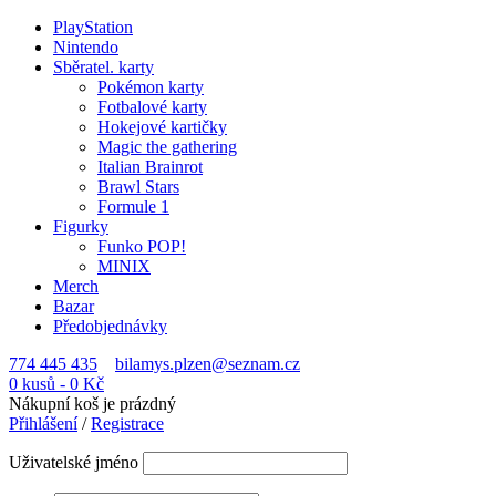
PlayStation
Nintendo
Sběratel. karty
Pokémon karty
Fotbalové karty
Hokejové kartičky
Magic the gathering
Italian Brainrot
Brawl Stars
Formule 1
Figurky
Funko POP!
MINIX
Merch
Bazar
Předobjednávky
774 445 435
bilamys.plzen@seznam.cz
0 kusů
-
0
Kč
Nákupní koš je prázdný
Přihlášení
/
Registrace
Uživatelské jméno