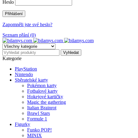
Heslo
Zapomněli jste své heslo?
Seznam přání (0)
Kategorie
PlayStation
Nintendo
Sběratelské karty
Pokémon karty
Fotbalové karty
Hokejové kartičky
Magic the gathering
Italian Brainrot
Brawl Stars
Formule 1
Figurky
Funko POP!
MINIX