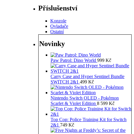
Příslušenství
Konzole
Ovladače
Ostatní
Novinky
Paw Patrol: Dino World
999
Kč
Carry Case and Hyper Sentinel Bundle
SWITCH 2&1
499
Kč
Nintendo Switch OLED - Pokémon
Scarlet & Violet Edition
8 599
Kč
Top Cop: Police Training Kit for Switch
2&1
749
Kč