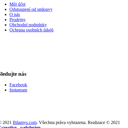
Můj účet
Odstoupení od smlouvy
O nás
Prodejny
Obchodní podmínky
Ochrana osobních údajů
Sledujte nás
Facebook
Instagram
© 2021
Bilamys.com
. Všechna práva vyhrazena. Realizace © 2021
Xcreative - webdesign
.