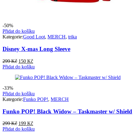
-50%
Přidat do košíku
Kategorie:
Good Loot
,
MERCH
,
trika
Disney X-mas Long Sleeve
Původní
Aktuální
299
Kč
150
Kč
cena
cena
Přidat do košíku
byla:
je:
299 Kč.
150 Kč.
-33%
Přidat do košíku
Kategorie:
Funko POP!
,
MERCH
Funko POP! Black Widow – Taskmaster w/ Shield
Původní
Aktuální
299
Kč
199
Kč
cena
cena
Přidat do košíku
byla:
je:
299 Kč.
199 Kč.