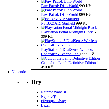
Paw Patrol: Dino World
999
Kč
Paw Patrol: Dino World
999
Kč
PS BAZAR: Starfield
999
Kč
Playstation Portal Midnight Black
5
399
Kč
PlayStation 5 DualSense Wireless
Controller - Techno Red
1 999
Kč
Cult of the Lamb Definitive Edition
1
450
Kč
Nintendo
Hry
Nejprodávanější
Nejnovější
Předobjednávky
Bazar