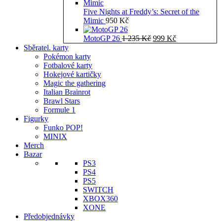
Five Nights at Freddy’s: Secret of the
Mimic
950
Kč
Původní
Aktuální
MotoGP 26
1 235
Kč
999
Kč
cena
cena
Sběratel. karty
byla:
je:
Pokémon karty
1
999 Kč.
Fotbalové karty
235 Kč.
Hokejové kartičky
Magic the gathering
Italian Brainrot
Brawl Stars
Formule 1
Figurky
Funko POP!
MINIX
Merch
Bazar
PS3
PS4
PS5
SWITCH
XBOX360
XONE
Předobjednávky