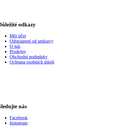
Důležité odkazy
Můj účet
Odstoupení od smlouvy
O nás
Prodejny
Obchodní podmínky
Ochrana osobních údajů
Sledujte nás
Facebook
Instagram