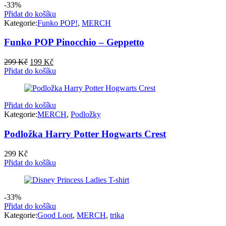
-33%
Přidat do košíku
Kategorie:
Funko POP!
,
MERCH
Funko POP Pinocchio – Geppetto
Původní
Aktuální
299
Kč
199
Kč
cena
cena
Přidat do košíku
byla:
je:
299 Kč.
199 Kč.
Přidat do košíku
Kategorie:
MERCH
,
Podložky
Podložka Harry Potter Hogwarts Crest
299
Kč
Přidat do košíku
-33%
Přidat do košíku
Kategorie:
Good Loot
,
MERCH
,
trika