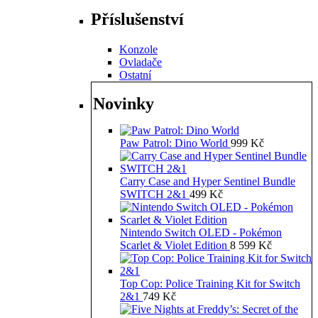
Příslušenství
Konzole
Ovladače
Ostatní
Novinky
Paw Patrol: Dino World
999
Kč
Carry Case and Hyper Sentinel Bundle
SWITCH 2&1
499
Kč
Nintendo Switch OLED - Pokémon
Scarlet & Violet Edition
8 599
Kč
Top Cop: Police Training Kit for Switch
2&1
749
Kč