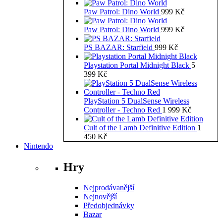
Paw Patrol: Dino World
999
Kč
Paw Patrol: Dino World
999
Kč
PS BAZAR: Starfield
999
Kč
Playstation Portal Midnight Black
5
399
Kč
PlayStation 5 DualSense Wireless
Controller - Techno Red
1 999
Kč
Cult of the Lamb Definitive Edition
1
450
Kč
Nintendo
Hry
Nejprodávanější
Nejnovější
Předobjednávky
Bazar