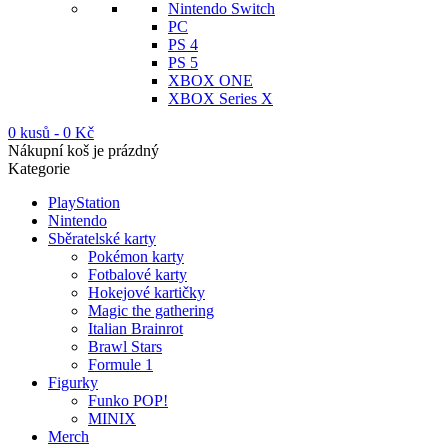
Nintendo Switch
PC
PS 4
PS 5
XBOX ONE
XBOX Series X
0 kusů
-
0
Kč
Nákupní koš je prázdný
Kategorie
PlayStation
Nintendo
Sběratelské karty
Pokémon karty
Fotbalové karty
Hokejové kartičky
Magic the gathering
Italian Brainrot
Brawl Stars
Formule 1
Figurky
Funko POP!
MINIX
Merch