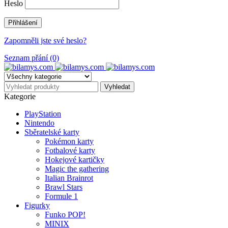
Heslo
Zapomněli jste své heslo?
Seznam přání (0)
Kategorie
PlayStation
Nintendo
Sběratelské karty
Pokémon karty
Fotbalové karty
Hokejové kartičky
Magic the gathering
Italian Brainrot
Brawl Stars
Formule 1
Figurky
Funko POP!
MINIX