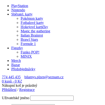
PlayStation
Nintendo
Sběratel. karty
Pokémon karty
Fotbalové karty
Hokejové kartičky
Magic the gathering
Italian Brainrot
Brawl Stars
Formule 1
Figurky
Funko POP!
MINIX
Merch
Bazar
Předobjednávky
774 445 435
bilamys.plzen@seznam.cz
0 kusů
-
0
Kč
Nákupní koš je prázdný
Přihlášení
/
Registrace
Uživatelské jméno