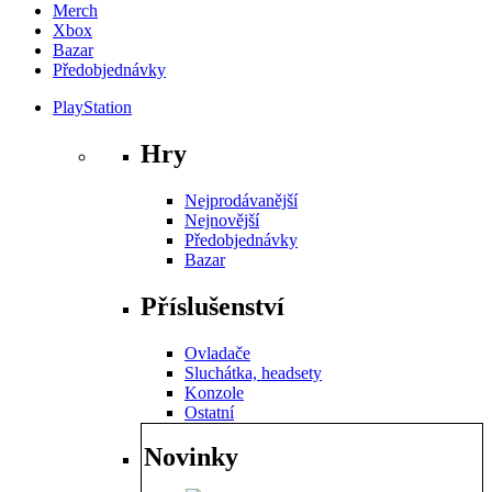
Merch
Xbox
Bazar
Předobjednávky
PlayStation
Hry
Nejprodávanější
Nejnovější
Předobjednávky
Bazar
Příslušenství
Ovladače
Sluchátka, headsety
Konzole
Ostatní
Novinky