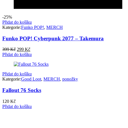
-25%
Přidat do košíku
Kategorie:
Funko POP!
,
MERCH
Funko POP! Cyberpunk 2077 – Takemura
Původní
Aktuální
399
Kč
299
Kč
cena
cena
Přidat do košíku
byla:
je:
399 Kč.
299 Kč.
Přidat do košíku
Kategorie:
Good Loot
,
MERCH
,
ponožky
Fallout 76 Socks
120
Kč
Přidat do košíku