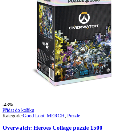
-43%
Přidat do košíku
Kategorie:
Good Loot
,
MERCH
,
Puzzle
Overwatch: Heroes Collage puzzle 1500