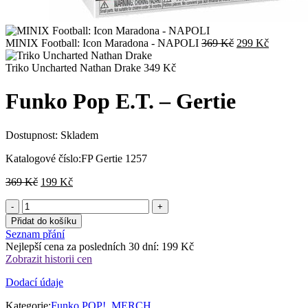
Původní
Aktuální
MINIX Football: Icon Maradona - NAPOLI
369
Kč
299
Kč
cena
cena
byla:
je:
Triko Uncharted Nathan Drake
349
Kč
369 Kč.
299 Kč.
Funko Pop E.T. – Gertie
Dostupnost:
Skladem
Katalogové číslo:
FP Gertie 1257
Původní
Aktuální
369
Kč
199
Kč
cena
cena
byla:
je:
369 Kč.
199 Kč.
Přidat do košíku
Seznam přání
Nejlepší cena za posledních 30 dní:
199
Kč
Zobrazit historii cen
Dodací údaje
Kategorie:
Funko POP!
,
MERCH