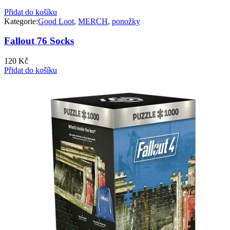
Přidat do košíku
Kategorie:
Good Loot
,
MERCH
,
ponožky
Fallout 76 Socks
120
Kč
Přidat do košíku