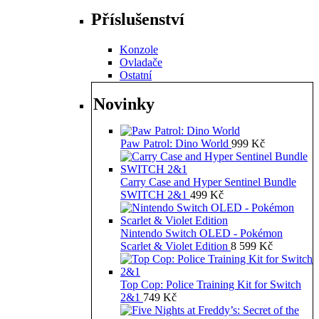
Příslušenství
Konzole
Ovladače
Ostatní
Novinky
Paw Patrol: Dino World
999
Kč
Carry Case and Hyper Sentinel Bundle
SWITCH 2&1
499
Kč
Nintendo Switch OLED - Pokémon
Scarlet & Violet Edition
8 599
Kč
Top Cop: Police Training Kit for Switch
2&1
749
Kč