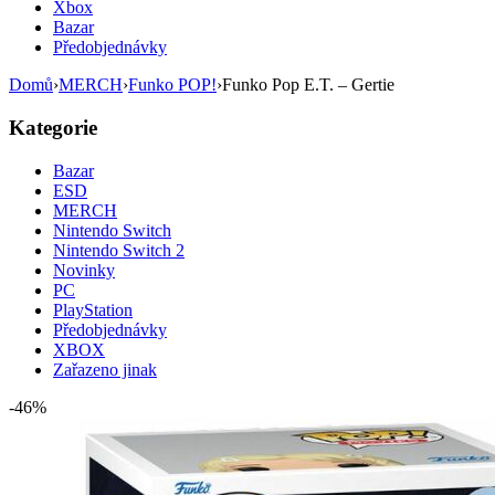
Xbox
Bazar
Předobjednávky
Domů
›
MERCH
›
Funko POP!
›
Funko Pop E.T. – Gertie
Kategorie
Bazar
ESD
MERCH
Nintendo Switch
Nintendo Switch 2
Novinky
PC
PlayStation
Předobjednávky
XBOX
Zařazeno jinak
-46%