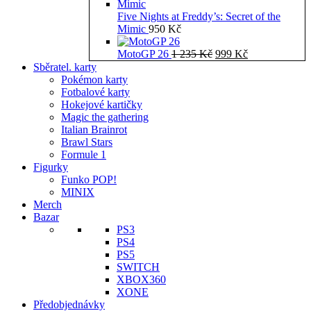
Five Nights at Freddy’s: Secret of the
Mimic
950
Kč
Původní
Aktuální
MotoGP 26
1 235
Kč
999
Kč
cena
cena
Sběratel. karty
byla:
je:
Pokémon karty
1
999 Kč.
Fotbalové karty
235 Kč.
Hokejové kartičky
Magic the gathering
Italian Brainrot
Brawl Stars
Formule 1
Figurky
Funko POP!
MINIX
Merch
Bazar
PS3
PS4
PS5
SWITCH
XBOX360
XONE
Předobjednávky