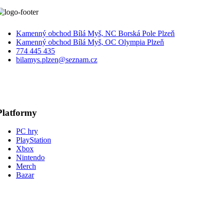
Kamenný obchod Bílá Myš, NC Borská Pole Plzeň
Kamenný obchod Bílá Myš, OC Olympia Plzeň
774 445 435
bilamys.plzen@seznam.cz
Platformy
PC hry
PlayStation
Xbox
Nintendo
Merch
Bazar