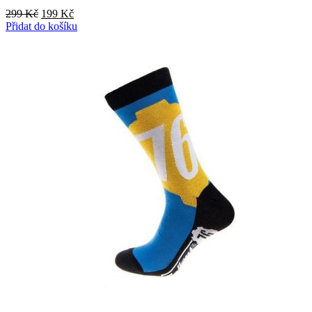
Původní
Aktuální
299
Kč
199
Kč
cena
cena
Přidat do košíku
byla:
je:
299 Kč.
199 Kč.