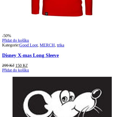
-50%
Přidat do košíku
Kategorie:
Good Loot
,
MERCH
,
trika
Disney X-mas Long Sleeve
Původní
Aktuální
299
Kč
150
Kč
cena
cena
Přidat do košíku
byla:
je:
299 Kč.
150 Kč.