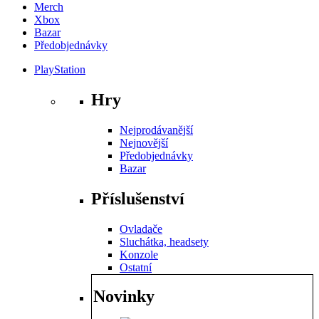
Merch
Xbox
Bazar
Předobjednávky
PlayStation
Hry
Nejprodávanější
Nejnovější
Předobjednávky
Bazar
Příslušenství
Ovladače
Sluchátka, headsety
Konzole
Ostatní
Novinky