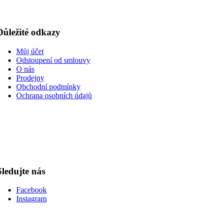
Důležité odkazy
Můj účet
Odstoupení od smlouvy
O nás
Prodejny
Obchodní podmínky
Ochrana osobních údajů
Sledujte nás
Facebook
Instagram