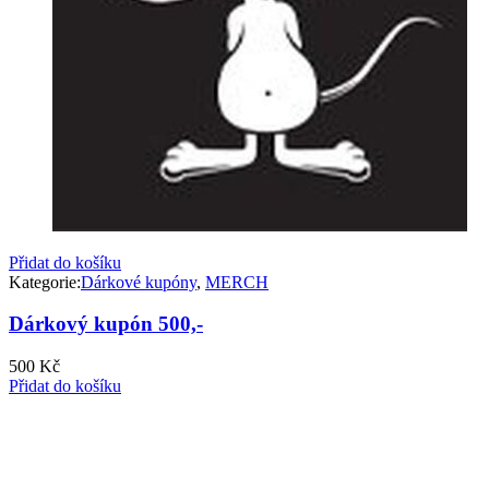
Přidat do košíku
Kategorie:
Dárkové kupóny
,
MERCH
Dárkový kupón 500,-
500
Kč
Přidat do košíku