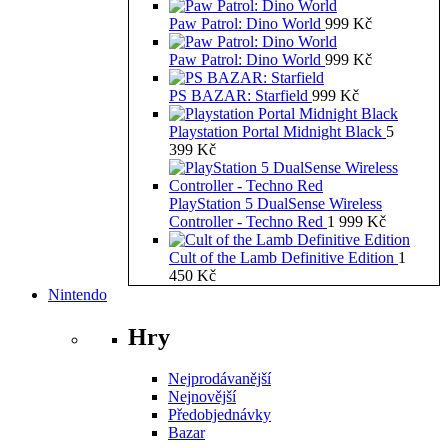
Paw Patrol: Dino World
999
Kč
Paw Patrol: Dino World
999
Kč
PS BAZAR: Starfield
999
Kč
Playstation Portal Midnight Black
5
399
Kč
PlayStation 5 DualSense Wireless
Controller - Techno Red
1 999
Kč
Cult of the Lamb Definitive Edition
1
450
Kč
Nintendo
Hry
Nejprodávanější
Nejnovější
Předobjednávky
Bazar