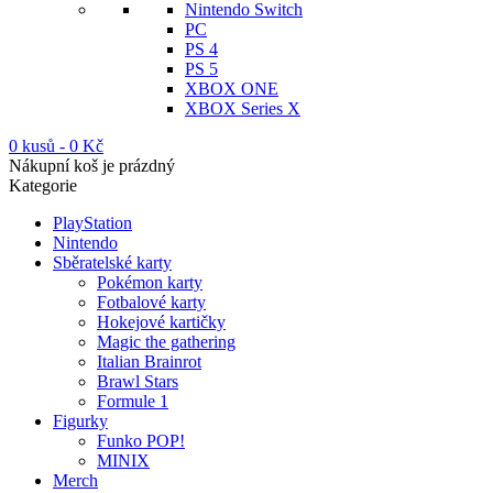
Nintendo Switch
PC
PS 4
PS 5
XBOX ONE
XBOX Series X
0 kusů
-
0
Kč
Nákupní koš je prázdný
Kategorie
PlayStation
Nintendo
Sběratelské karty
Pokémon karty
Fotbalové karty
Hokejové kartičky
Magic the gathering
Italian Brainrot
Brawl Stars
Formule 1
Figurky
Funko POP!
MINIX
Merch