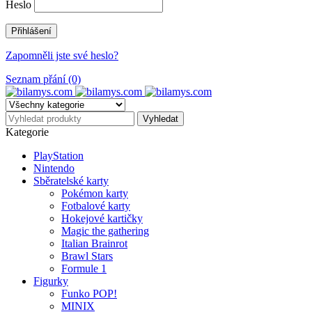
Heslo
Zapomněli jste své heslo?
Seznam přání (0)
Kategorie
PlayStation
Nintendo
Sběratelské karty
Pokémon karty
Fotbalové karty
Hokejové kartičky
Magic the gathering
Italian Brainrot
Brawl Stars
Formule 1
Figurky
Funko POP!
MINIX