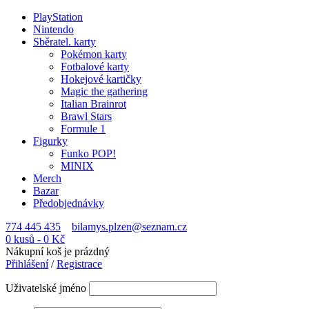
PlayStation
Nintendo
Sběratel. karty
Pokémon karty
Fotbalové karty
Hokejové kartičky
Magic the gathering
Italian Brainrot
Brawl Stars
Formule 1
Figurky
Funko POP!
MINIX
Merch
Bazar
Předobjednávky
774 445 435
bilamys.plzen@seznam.cz
0 kusů
-
0
Kč
Nákupní koš je prázdný
Přihlášení
/
Registrace
Uživatelské jméno