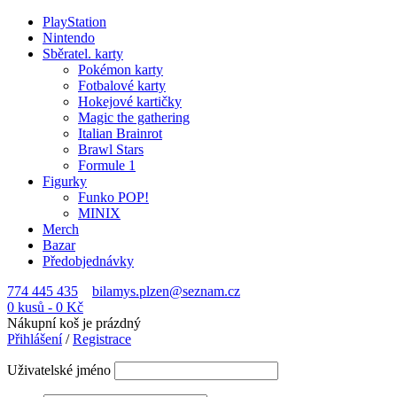
PlayStation
Nintendo
Sběratel. karty
Pokémon karty
Fotbalové karty
Hokejové kartičky
Magic the gathering
Italian Brainrot
Brawl Stars
Formule 1
Figurky
Funko POP!
MINIX
Merch
Bazar
Předobjednávky
774 445 435
bilamys.plzen@seznam.cz
0 kusů
-
0
Kč
Nákupní koš je prázdný
Přihlášení
/
Registrace
Uživatelské jméno