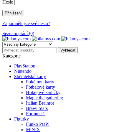
Heslo
Zapomněli jste své heslo?
Seznam přání (0)
Kategorie
PlayStation
Nintendo
Sběratelské karty
Pokémon karty
Fotbalové karty
Hokejové kartičky
Magic the gathering
Italian Brainrot
Brawl Stars
Formule 1
Figurky
Funko POP!
MINIX