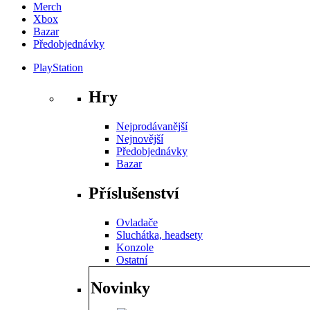
Merch
Xbox
Bazar
Předobjednávky
PlayStation
Hry
Nejprodávanější
Nejnovější
Předobjednávky
Bazar
Příslušenství
Ovladače
Sluchátka, headsety
Konzole
Ostatní
Novinky