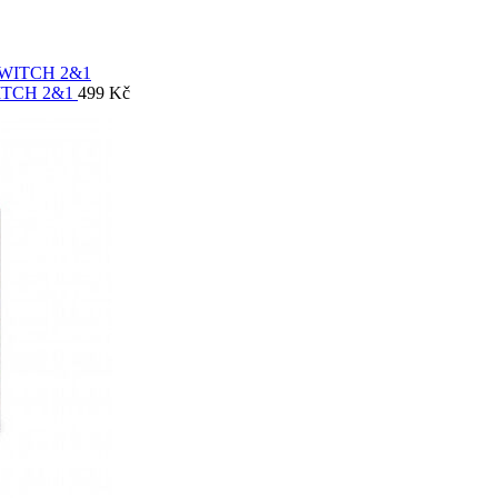
SWITCH 2&1
499
Kč