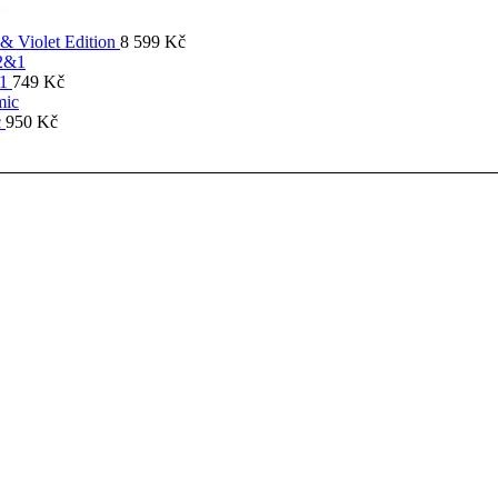
& Violet Edition
8 599
Kč
&1
749
Kč
c
950
Kč