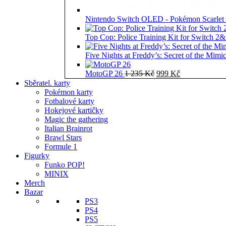
Nintendo Switch OLED - Pokémon Scarlet 
Top Cop: Police Training Kit for Switch 2
Five Nights at Freddy’s: Secret of the Mimi
Původní
Aktuální
MotoGP 26
1 235
Kč
999
Kč
cena
cena
Sběratel. karty
byla:
je:
Pokémon karty
1
999 Kč.
Fotbalové karty
235 Kč.
Hokejové kartičky
Magic the gathering
Italian Brainrot
Brawl Stars
Formule 1
Figurky
Funko POP!
MINIX
Merch
Bazar
PS3
PS4
PS5