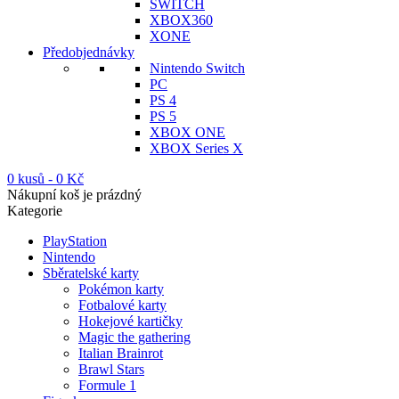
SWITCH
XBOX360
XONE
Předobjednávky
Nintendo Switch
PC
PS 4
PS 5
XBOX ONE
XBOX Series X
0 kusů
-
0
Kč
Nákupní koš je prázdný
Kategorie
PlayStation
Nintendo
Sběratelské karty
Pokémon karty
Fotbalové karty
Hokejové kartičky
Magic the gathering
Italian Brainrot
Brawl Stars
Formule 1