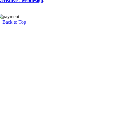
Xcreative - webdesign
.
Back to Top