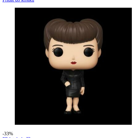
byla:
je:
299 Kč.
199 Kč.
-33%