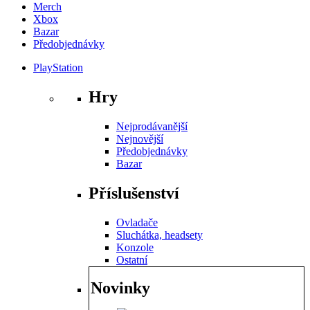
Merch
Xbox
Bazar
Předobjednávky
PlayStation
Hry
Nejprodávanější
Nejnovější
Předobjednávky
Bazar
Příslušenství
Ovladače
Sluchátka, headsety
Konzole
Ostatní
Novinky