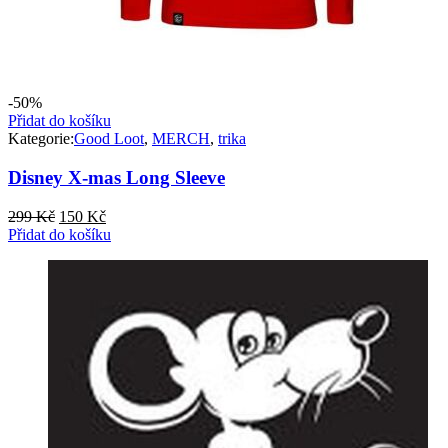
-50%
Přidat do košíku
Kategorie:
Good Loot
,
MERCH
,
trika
Disney X-mas Long Sleeve
Původní
Aktuální
299
Kč
150
Kč
cena
cena
Přidat do košíku
byla:
je:
299 Kč.
150 Kč.