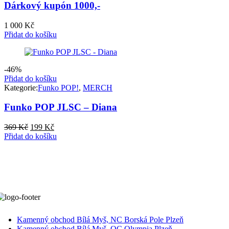
Dárkový kupón 1000,-
1 000
Kč
Přidat do košíku
-46%
Přidat do košíku
Kategorie:
Funko POP!
,
MERCH
Funko POP JLSC – Diana
Původní
Aktuální
369
Kč
199
Kč
cena
cena
Přidat do košíku
byla:
je:
369 Kč.
199 Kč.
Kamenný obchod Bílá Myš, NC Borská Pole Plzeň
Kamenný obchod Bílá Myš, OC Olympia Plzeň