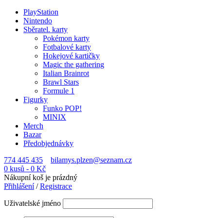
PlayStation
Nintendo
Sběratel. karty
Pokémon karty
Fotbalové karty
Hokejové kartičky
Magic the gathering
Italian Brainrot
Brawl Stars
Formule 1
Figurky
Funko POP!
MINIX
Merch
Bazar
Předobjednávky
774 445 435
bilamys.plzen@seznam.cz
0 kusů
-
0
Kč
Nákupní koš je prázdný
Přihlášení
/
Registrace
Uživatelské jméno