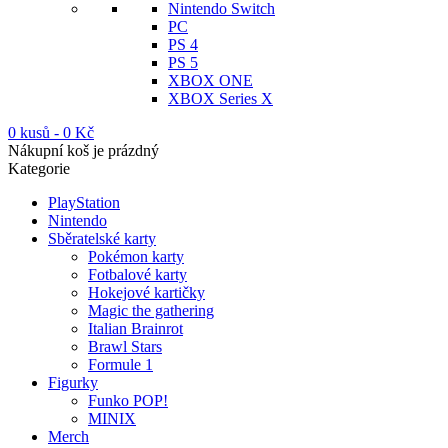
Nintendo Switch
PC
PS 4
PS 5
XBOX ONE
XBOX Series X
0 kusů
-
0
Kč
Nákupní koš je prázdný
Kategorie
PlayStation
Nintendo
Sběratelské karty
Pokémon karty
Fotbalové karty
Hokejové kartičky
Magic the gathering
Italian Brainrot
Brawl Stars
Formule 1
Figurky
Funko POP!
MINIX
Merch