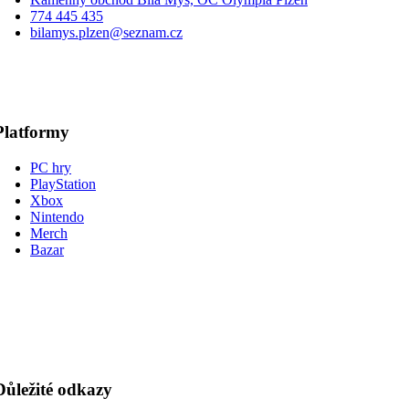
774 445 435
bilamys.plzen@seznam.cz
Platformy
PC hry
PlayStation
Xbox
Nintendo
Merch
Bazar
Důležité odkazy