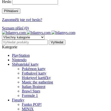
Heslo
Zapomněli jste své heslo?
Seznam přání (0)
Kategorie
PlayStation
Nintendo
Sběratelské karty
Pokémon karty
Fotbalové karty
Hokejové kartičky
Magic the gathering
Italian Brainrot
Brawl Stars
Formule 1
Figurky
Funko POP!
MINIX