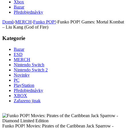
Xbox
Bazar
Předobjednávky
Domů
›
MERCH
›
Funko POP!
›
Funko POP! Games: Mortal Kombat
– Liu Kang (God of Fire)
Kategorie
Bazar
ESD
MERCH
Nintendo Switch
Nintendo Switch 2
Novinky
PC
PlayStation
Předobjednávky
XBOX
Zařazeno jinak
Funko POP! Movies: Pirates of the Caribbean Jack Sparrow -