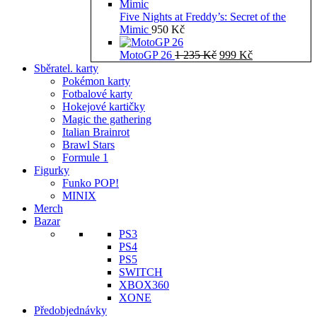
Five Nights at Freddy’s: Secret of the
Mimic
950
Kč
Původní
Aktuální
MotoGP 26
1 235
Kč
999
Kč
cena
cena
Sběratel. karty
byla:
je:
Pokémon karty
1
999 Kč.
Fotbalové karty
235 Kč.
Hokejové kartičky
Magic the gathering
Italian Brainrot
Brawl Stars
Formule 1
Figurky
Funko POP!
MINIX
Merch
Bazar
PS3
PS4
PS5
SWITCH
XBOX360
XONE
Předobjednávky