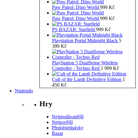
Paw Patrol: Dino World
999
Kč
Paw Patrol: Dino World
999
Kč
PS BAZAR: Starfield
999
Kč
Playstation Portal Midnight Black
5
399
Kč
PlayStation 5 DualSense Wireless
Controller - Techno Red
1 999
Kč
Cult of the Lamb Definitive Edition
1
450
Kč
Nintendo
Hry
Nejprodávanější
Nejnovější
Předobjednávky
Bazar