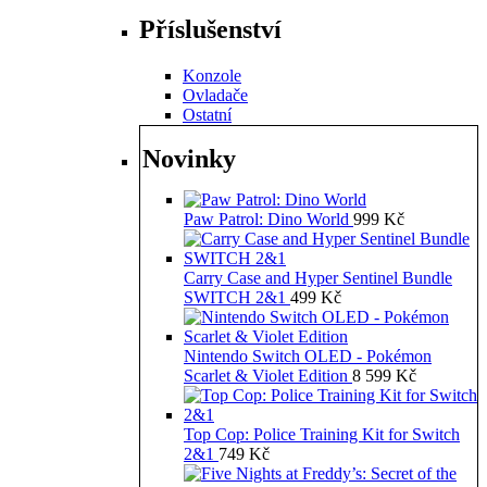
Příslušenství
Konzole
Ovladače
Ostatní
Novinky
Paw Patrol: Dino World
999
Kč
Carry Case and Hyper Sentinel Bundle
SWITCH 2&1
499
Kč
Nintendo Switch OLED - Pokémon
Scarlet & Violet Edition
8 599
Kč
Top Cop: Police Training Kit for Switch
2&1
749
Kč