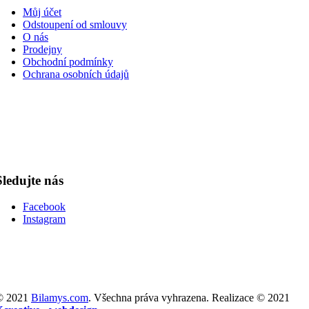
Můj účet
Odstoupení od smlouvy
O nás
Prodejny
Obchodní podmínky
Ochrana osobních údajů
Sledujte nás
Facebook
Instagram
© 2021
Bilamys.com
. Všechna práva vyhrazena. Realizace © 2021