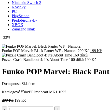
Nintendo Switch 2
Novinky
PC
PlayStation
Předobjednávky
XBOX
Zařazeno jinak
-33%
Původní
Aktuá
Funko POP Marvel: Black Panter WF - Namora
299
Kč
199
Kč
cena
cena
byla:
je:
Puzzle Crash Bandicoot 4: It's About Time 160 dílků
199
Kč
299 Kč.
199 
Funko POP Marvel: Black Pant
Dostupnost:
Skladem
Katalogové číslo:
FP Ironheart MK1 1095
Původní
Aktuální
299
Kč
199
Kč
cena
cena
byla:
je: