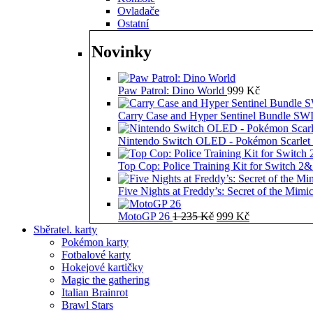
Ovladače
Ostatní
Novinky
Paw Patrol: Dino World
999
Kč
Carry Case and Hyper Sentinel Bundle 
Nintendo Switch OLED - Pokémon Scarlet 
Top Cop: Police Training Kit for Switch 2
Five Nights at Freddy’s: Secret of the Mimi
Původní
Aktuální
MotoGP 26
1 235
Kč
999
Kč
cena
cena
Sběratel. karty
byla:
je:
Pokémon karty
1
999 Kč.
Fotbalové karty
235 Kč.
Hokejové kartičky
Magic the gathering
Italian Brainrot
Brawl Stars