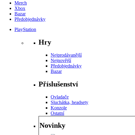
Merch
Xbox
Bazar
Předobjednávky
PlayStation
Hry
Nejprodávanější
Nejnovější
Předobjednávky
Bazar
Příslušenství
Ovladače
Sluchátka, headsety
Konzole
Ostatní
Novinky