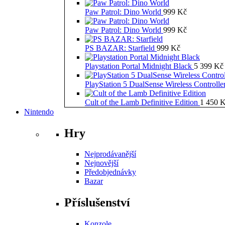
Paw Patrol: Dino World
999
Kč
Paw Patrol: Dino World
999
Kč
PS BAZAR: Starfield
999
Kč
Playstation Portal Midnight Black
5 399
Kč
PlayStation 5 DualSense Wireless Controll
Cult of the Lamb Definitive Edition
1 450
K
Nintendo
Hry
Nejprodávanější
Nejnovější
Předobjednávky
Bazar
Příslušenství
Konzole