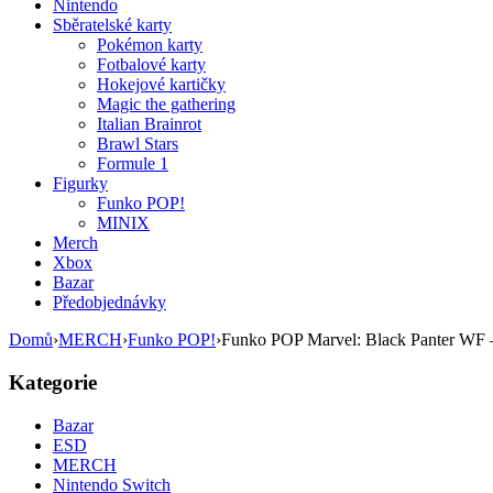
Nintendo
Sběratelské karty
Pokémon karty
Fotbalové karty
Hokejové kartičky
Magic the gathering
Italian Brainrot
Brawl Stars
Formule 1
Figurky
Funko POP!
MINIX
Merch
Xbox
Bazar
Předobjednávky
Domů
›
MERCH
›
Funko POP!
›
Funko POP Marvel: Black Panter WF 
Kategorie
Bazar
ESD
MERCH
Nintendo Switch