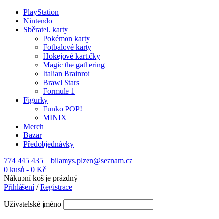
PlayStation
Nintendo
Sběratel. karty
Pokémon karty
Fotbalové karty
Hokejové kartičky
Magic the gathering
Italian Brainrot
Brawl Stars
Formule 1
Figurky
Funko POP!
MINIX
Merch
Bazar
Předobjednávky
774 445 435
bilamys.plzen@seznam.cz
0 kusů
-
0
Kč
Nákupní koš je prázdný
Přihlášení
/
Registrace
Uživatelské jméno