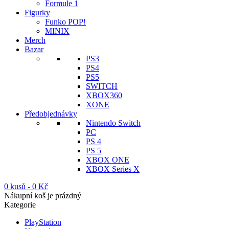
Formule 1
Figurky
Funko POP!
MINIX
Merch
Bazar
PS3
PS4
PS5
SWITCH
XBOX360
XONE
Předobjednávky
Nintendo Switch
PC
PS 4
PS 5
XBOX ONE
XBOX Series X
0 kusů
-
0
Kč
Nákupní koš je prázdný
Kategorie
PlayStation