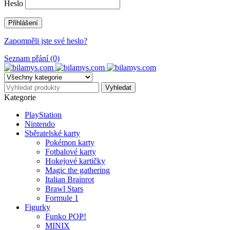
Heslo
Zapomněli jste své heslo?
Seznam přání (0)
Kategorie
PlayStation
Nintendo
Sběratelské karty
Pokémon karty
Fotbalové karty
Hokejové kartičky
Magic the gathering
Italian Brainrot
Brawl Stars
Formule 1
Figurky
Funko POP!
MINIX