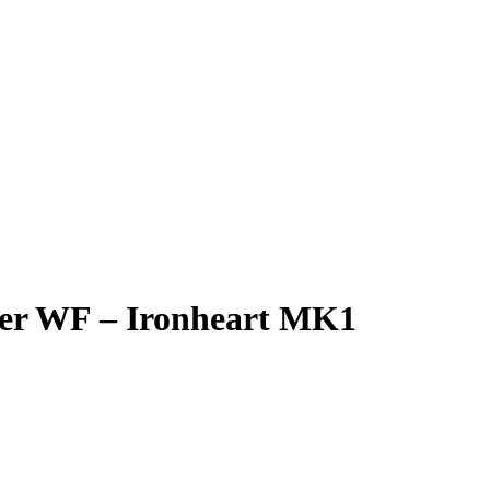
lní
Kč.
er WF – Ironheart MK1