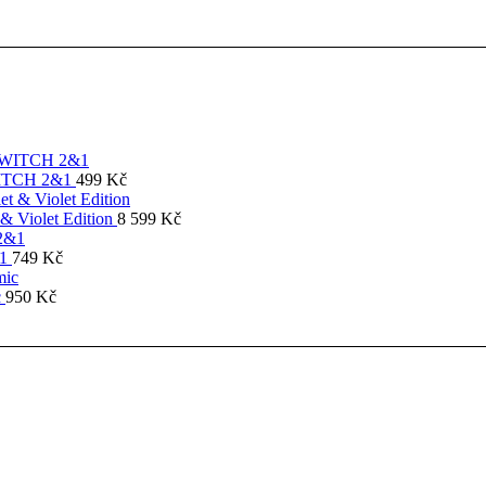
SWITCH 2&1
499
Kč
& Violet Edition
8 599
Kč
&1
749
Kč
c
950
Kč