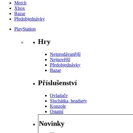
Merch
Xbox
Bazar
Předobjednávky
PlayStation
Hry
Nejprodávanější
Nejnovější
Předobjednávky
Bazar
Příslušenství
Ovladače
Sluchátka, headsety
Konzole
Ostatní
Novinky