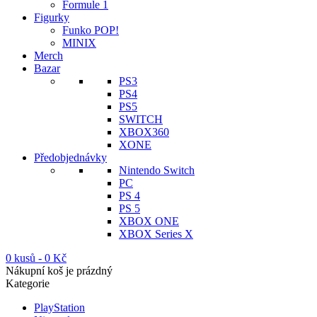
Formule 1
Figurky
Funko POP!
MINIX
Merch
Bazar
PS3
PS4
PS5
SWITCH
XBOX360
XONE
Předobjednávky
Nintendo Switch
PC
PS 4
PS 5
XBOX ONE
XBOX Series X
0 kusů
-
0
Kč
Nákupní koš je prázdný
Kategorie
PlayStation