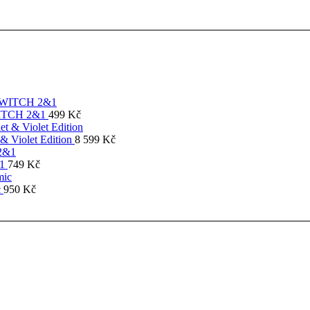
SWITCH 2&1
499
Kč
& Violet Edition
8 599
Kč
&1
749
Kč
c
950
Kč