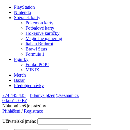
PlayStation
Nintendo
Sběratel. karty
Pokémon karty
Fotbalové karty
Hokejové kartičky
Magic the gathering
Italian Brainrot
Brawl Stars
Formule 1
Figurky
Funko POP!
MINIX
Merch
Bazar
Předobjednávky
774 445 435
bilamys.plzen@seznam.cz
0 kusů
-
0
Kč
Nákupní koš je prázdný
Přihlášení
/
Registrace
Uživatelské jméno