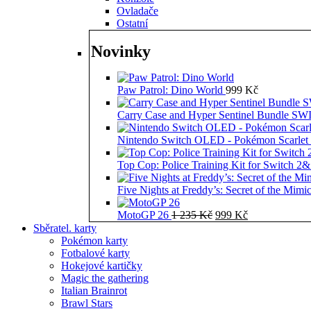
Ovladače
Ostatní
Novinky
Paw Patrol: Dino World
999
Kč
Carry Case and Hyper Sentinel Bundle 
Nintendo Switch OLED - Pokémon Scarlet 
Top Cop: Police Training Kit for Switch 2
Five Nights at Freddy’s: Secret of the Mimi
Původní
Aktuální
MotoGP 26
1 235
Kč
999
Kč
cena
cena
Sběratel. karty
byla:
je:
Pokémon karty
1
999 Kč.
Fotbalové karty
235 Kč.
Hokejové kartičky
Magic the gathering
Italian Brainrot
Brawl Stars