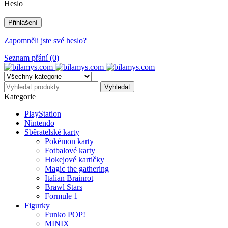
Heslo
Zapomněli jste své heslo?
Seznam přání (0)
Kategorie
PlayStation
Nintendo
Sběratelské karty
Pokémon karty
Fotbalové karty
Hokejové kartičky
Magic the gathering
Italian Brainrot
Brawl Stars
Formule 1
Figurky
Funko POP!
MINIX