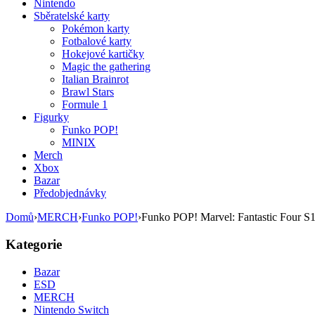
Nintendo
Sběratelské karty
Pokémon karty
Fotbalové karty
Hokejové kartičky
Magic the gathering
Italian Brainrot
Brawl Stars
Formule 1
Figurky
Funko POP!
MINIX
Merch
Xbox
Bazar
Předobjednávky
Domů
›
MERCH
›
Funko POP!
›
Funko POP! Marvel: Fantastic Four S
Kategorie
Bazar
ESD
MERCH
Nintendo Switch