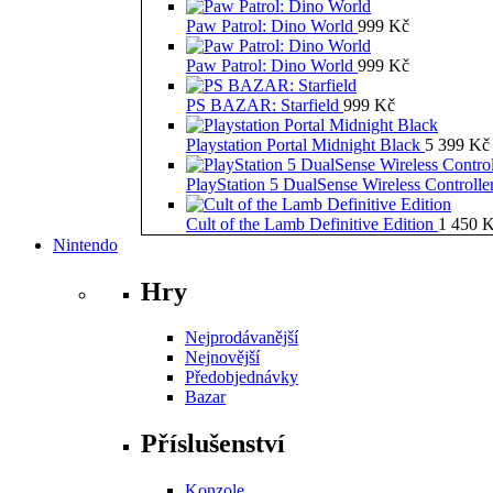
Paw Patrol: Dino World
999
Kč
Paw Patrol: Dino World
999
Kč
PS BAZAR: Starfield
999
Kč
Playstation Portal Midnight Black
5 399
Kč
PlayStation 5 DualSense Wireless Controll
Cult of the Lamb Definitive Edition
1 450
K
Nintendo
Hry
Nejprodávanější
Nejnovější
Předobjednávky
Bazar
Příslušenství
Konzole