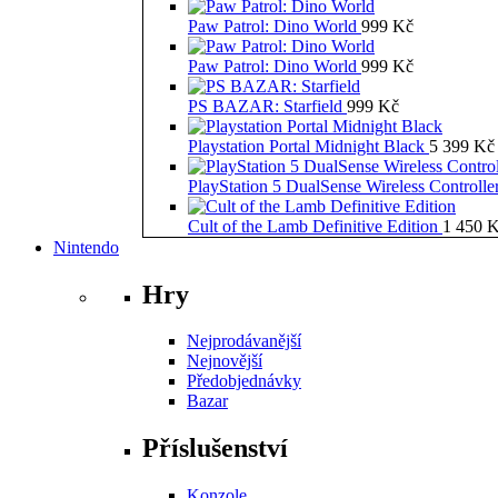
Paw Patrol: Dino World
999
Kč
Paw Patrol: Dino World
999
Kč
PS BAZAR: Starfield
999
Kč
Playstation Portal Midnight Black
5 399
Kč
PlayStation 5 DualSense Wireless Controll
Cult of the Lamb Definitive Edition
1 450
K
Nintendo
Hry
Nejprodávanější
Nejnovější
Předobjednávky
Bazar
Příslušenství
Konzole