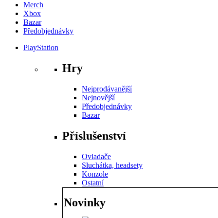
Merch
Xbox
Bazar
Předobjednávky
PlayStation
Hry
Nejprodávanější
Nejnovější
Předobjednávky
Bazar
Příslušenství
Ovladače
Sluchátka, headsety
Konzole
Ostatní
Novinky