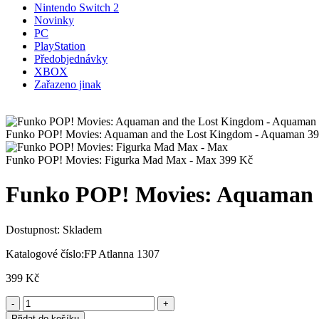
Nintendo Switch 2
Novinky
PC
PlayStation
Předobjednávky
XBOX
Zařazeno jinak
Funko POP! Movies: Aquaman and the Lost Kingdom - Aquaman
3
Funko POP! Movies: Figurka Mad Max - Max
399
Kč
Funko POP! Movies: Aquaman a
Dostupnost:
Skladem
Katalogové číslo:
FP Atlanna 1307
399
Kč
Přidat do košíku