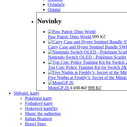
Ovladače
Ostatní
Novinky
Paw Patrol: Dino World
999
Kč
Carry Case and Hyper Sentinel Bundle 
Nintendo Switch OLED - Pokémon Scarlet 
Top Cop: Police Training Kit for Switch 2
Five Nights at Freddy’s: Secret of the Mimi
Původní
Aktuální
MotoGP 26
1 235
Kč
999
Kč
cena
cena
Sběratel. karty
byla:
je:
Pokémon karty
1
999 Kč.
Fotbalové karty
235 Kč.
Hokejové kartičky
Magic the gathering
Italian Brainrot
Brawl Stars