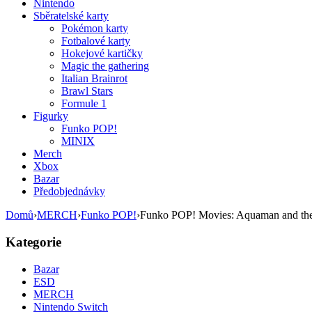
Nintendo
Sběratelské karty
Pokémon karty
Fotbalové karty
Hokejové kartičky
Magic the gathering
Italian Brainrot
Brawl Stars
Formule 1
Figurky
Funko POP!
MINIX
Merch
Xbox
Bazar
Předobjednávky
Domů
›
MERCH
›
Funko POP!
›
Funko POP! Movies: Aquaman and the
Kategorie
Bazar
ESD
MERCH
Nintendo Switch