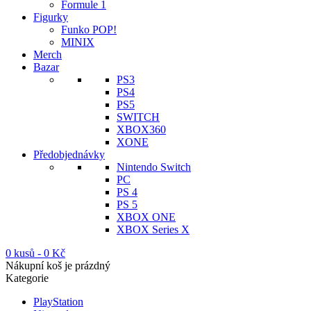
Formule 1
Figurky
Funko POP!
MINIX
Merch
Bazar
PS3
PS4
PS5
SWITCH
XBOX360
XONE
Předobjednávky
Nintendo Switch
PC
PS 4
PS 5
XBOX ONE
XBOX Series X
0 kusů
-
0
Kč
Nákupní koš je prázdný
Kategorie
PlayStation