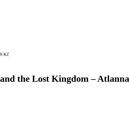
99
Kč
nd the Lost Kingdom – Atlann