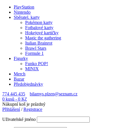
PlayStation
Nintendo
Sběratel. karty
Pokémon karty
Fotbalové karty
Hokejové kartičky
Magic the gathering
Italian Brainrot
Brawl Stars
Formule 1
Figurky
Funko POP!
MINIX
Merch
Bazar
Předobjednávky
774 445 435
bilamys.plzen@seznam.cz
0 kusů
-
0
Kč
Nákupní koš je prázdný
Přihlášení
/
Registrace
Uživatelské jméno