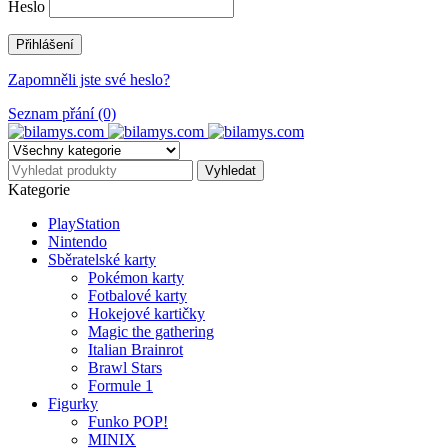
Heslo
Zapomněli jste své heslo?
Seznam přání (0)
Kategorie
PlayStation
Nintendo
Sběratelské karty
Pokémon karty
Fotbalové karty
Hokejové kartičky
Magic the gathering
Italian Brainrot
Brawl Stars
Formule 1
Figurky
Funko POP!
MINIX