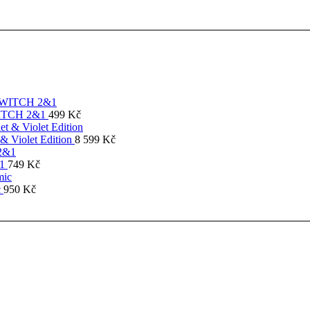
SWITCH 2&1
499
Kč
& Violet Edition
8 599
Kč
&1
749
Kč
c
950
Kč