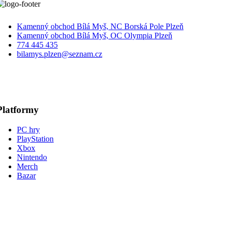
Kamenný obchod Bílá Myš, NC Borská Pole Plzeň
Kamenný obchod Bílá Myš, OC Olympia Plzeň
774 445 435
bilamys.plzen@seznam.cz
Platformy
PC hry
PlayStation
Xbox
Nintendo
Merch
Bazar