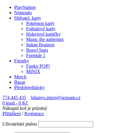
PlayStation
Nintendo
Sběratel. karty
Pokémon karty
Fotbalové karty
Hokejové kartičky
Magic the gathering
Italian Brainrot
Brawl Stars
Formule 1
Figurky
Funko POP!
MINIX
Merch
Bazar
Předobjednávky
774 445 435
bilamys.plzen@seznam.cz
0 kusů
-
0
Kč
Nákupní koš je prázdný
Přihlášení
/
Registrace
Uživatelské jméno