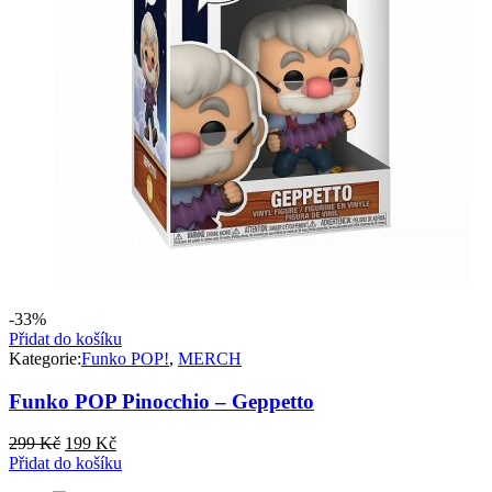
-33%
Přidat do košíku
Kategorie:
Funko POP!
,
MERCH
Funko POP Pinocchio – Geppetto
Původní
Aktuální
299
Kč
199
Kč
cena
cena
Přidat do košíku
byla:
je: