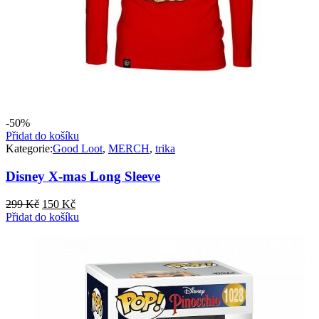
-50%
Přidat do košíku
Kategorie:
Good Loot
,
MERCH
,
trika
Disney X-mas Long Sleeve
Původní
Aktuální
299
Kč
150
Kč
cena
cena
Přidat do košíku
byla:
je:
299 Kč.
150 Kč.