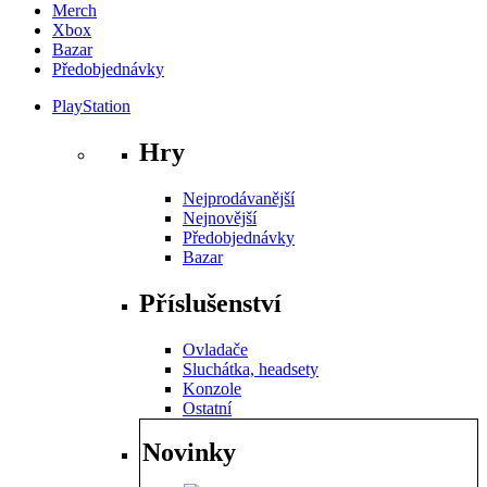
Merch
Xbox
Bazar
Předobjednávky
PlayStation
Hry
Nejprodávanější
Nejnovější
Předobjednávky
Bazar
Příslušenství
Ovladače
Sluchátka, headsety
Konzole
Ostatní
Novinky