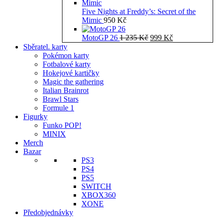
Five Nights at Freddy’s: Secret of the
Mimic
950
Kč
Původní
Aktuální
MotoGP 26
1 235
Kč
999
Kč
cena
cena
Sběratel. karty
byla:
je:
Pokémon karty
1
999 Kč.
Fotbalové karty
235 Kč.
Hokejové kartičky
Magic the gathering
Italian Brainrot
Brawl Stars
Formule 1
Figurky
Funko POP!
MINIX
Merch
Bazar
PS3
PS4
PS5
SWITCH
XBOX360
XONE
Předobjednávky