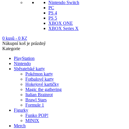
Nintendo Switch
PC
PS 4
PS 5
XBOX ONE
XBOX Series X
0 kusů
-
0
Kč
Nákupní koš je prázdný
Kategorie
PlayStation
Nintendo
Sběratelské karty
Pokémon karty
Fotbalové karty
Hokejové kartičky
Magic the gathering
Italian Brainrot
Brawl Stars
Formule 1
Figurky
Funko POP!
MINIX
Merch