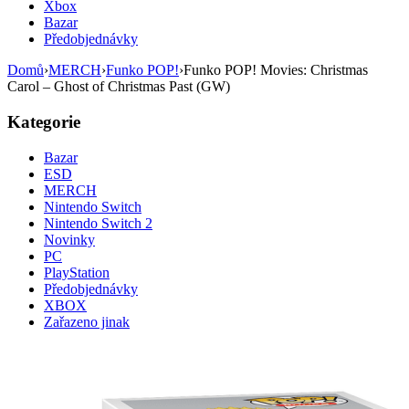
Xbox
Bazar
Předobjednávky
Domů
›
MERCH
›
Funko POP!
›
Funko POP! Movies: Christmas
Carol – Ghost of Christmas Past (GW)
Kategorie
Bazar
ESD
MERCH
Nintendo Switch
Nintendo Switch 2
Novinky
PC
PlayStation
Předobjednávky
XBOX
Zařazeno jinak