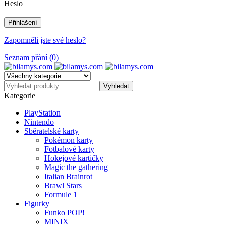
Heslo
Zapomněli jste své heslo?
Seznam přání (0)
Kategorie
PlayStation
Nintendo
Sběratelské karty
Pokémon karty
Fotbalové karty
Hokejové kartičky
Magic the gathering
Italian Brainrot
Brawl Stars
Formule 1
Figurky
Funko POP!
MINIX