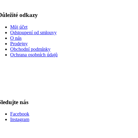
Důležité odkazy
Můj účet
Odstoupení od smlouvy
O nás
Prodejny
Obchodní podmínky
Ochrana osobních údajů
Sledujte nás
Facebook
Instagram