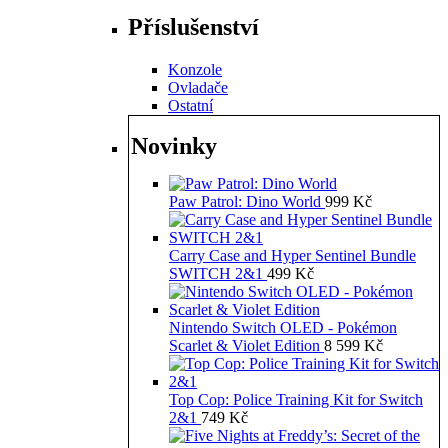
Příslušenství
Konzole
Ovladače
Ostatní
Novinky
Paw Patrol: Dino World
999
Kč
Carry Case and Hyper Sentinel Bundle
SWITCH 2&1
499
Kč
Nintendo Switch OLED - Pokémon
Scarlet & Violet Edition
8 599
Kč
Top Cop: Police Training Kit for Switch
2&1
749
Kč