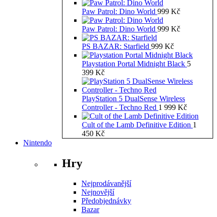
Paw Patrol: Dino World
999
Kč
Paw Patrol: Dino World
999
Kč
PS BAZAR: Starfield
999
Kč
Playstation Portal Midnight Black
5
399
Kč
PlayStation 5 DualSense Wireless
Controller - Techno Red
1 999
Kč
Cult of the Lamb Definitive Edition
1
450
Kč
Nintendo
Hry
Nejprodávanější
Nejnovější
Předobjednávky
Bazar