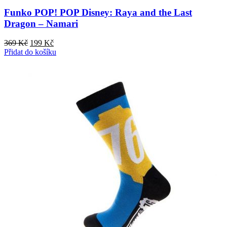
Funko POP! POP Disney: Raya and the Last
Dragon – Namari
Původní
Aktuální
369
Kč
199
Kč
cena
cena
Přidat do košíku
byla:
je:
369 Kč.
199 Kč.