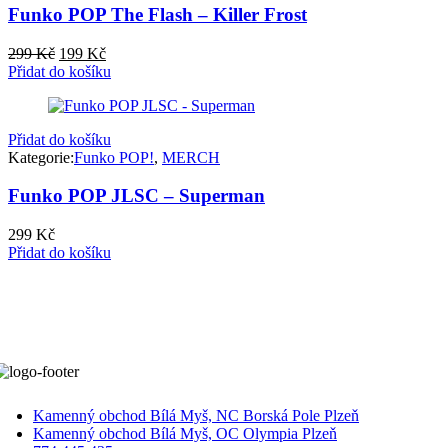
Funko POP The Flash – Killer Frost
Původní
Aktuální
299
Kč
199
Kč
cena
cena
Přidat do košíku
byla:
je:
299 Kč.
199 Kč.
Přidat do košíku
Kategorie:
Funko POP!
,
MERCH
Funko POP JLSC – Superman
299
Kč
Přidat do košíku
Kamenný obchod Bílá Myš, NC Borská Pole Plzeň
Kamenný obchod Bílá Myš, OC Olympia Plzeň