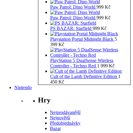
Paw Patrol: Dino World
999
Kč
Paw Patrol: Dino World
999
Kč
PS BAZAR: Starfield
999
Kč
Playstation Portal Midnight Black
5
399
Kč
PlayStation 5 DualSense Wireless
Controller - Techno Red
1 999
Kč
Cult of the Lamb Definitive Edition
1
450
Kč
Nintendo
Hry
Nejprodávanější
Nejnovější
Předobjednávky
Bazar