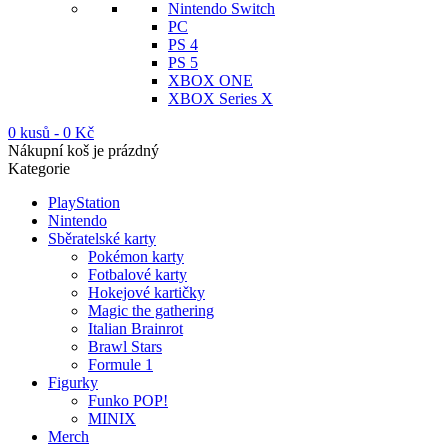
Nintendo Switch
PC
PS 4
PS 5
XBOX ONE
XBOX Series X
0 kusů
-
0
Kč
Nákupní koš je prázdný
Kategorie
PlayStation
Nintendo
Sběratelské karty
Pokémon karty
Fotbalové karty
Hokejové kartičky
Magic the gathering
Italian Brainrot
Brawl Stars
Formule 1
Figurky
Funko POP!
MINIX
Merch