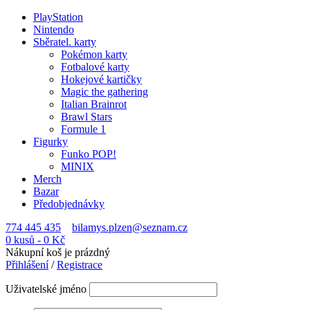
PlayStation
Nintendo
Sběratel. karty
Pokémon karty
Fotbalové karty
Hokejové kartičky
Magic the gathering
Italian Brainrot
Brawl Stars
Formule 1
Figurky
Funko POP!
MINIX
Merch
Bazar
Předobjednávky
774 445 435
bilamys.plzen@seznam.cz
0 kusů
-
0
Kč
Nákupní koš je prázdný
Přihlášení
/
Registrace
Uživatelské jméno