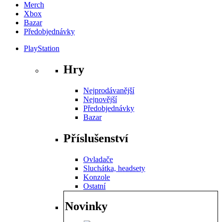
Merch
Xbox
Bazar
Předobjednávky
PlayStation
Hry
Nejprodávanější
Nejnovější
Předobjednávky
Bazar
Příslušenství
Ovladače
Sluchátka, headsety
Konzole
Ostatní
Novinky