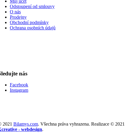
Můj účet
Odstoupení od smlouvy
O nás
Prodejny
Obchodní podmínky
Ochrana osobních údajů
Sledujte nás
Facebook
Instagram
© 2021
Bilamys.com
. Všechna práva vyhrazena. Realizace © 2021
Xcreative - webdesign
.