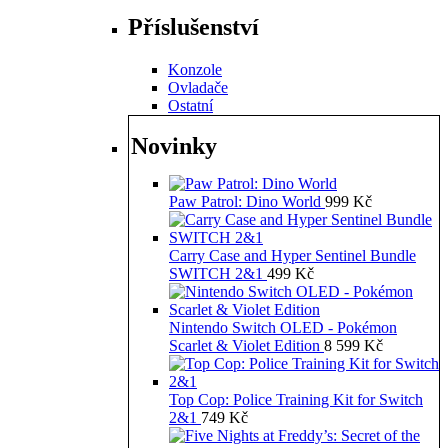
Příslušenství
Konzole
Ovladače
Ostatní
Novinky
Paw Patrol: Dino World
999
Kč
Carry Case and Hyper Sentinel Bundle
SWITCH 2&1
499
Kč
Nintendo Switch OLED - Pokémon
Scarlet & Violet Edition
8 599
Kč
Top Cop: Police Training Kit for Switch
2&1
749
Kč