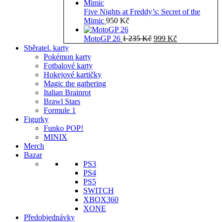
Five Nights at Freddy’s: Secret of the
Mimic
950
Kč
Původní
Aktuální
MotoGP 26
1 235
Kč
999
Kč
cena
cena
Sběratel. karty
byla:
je:
Pokémon karty
1
999 Kč.
Fotbalové karty
235 Kč.
Hokejové kartičky
Magic the gathering
Italian Brainrot
Brawl Stars
Formule 1
Figurky
Funko POP!
MINIX
Merch
Bazar
PS3
PS4
PS5
SWITCH
XBOX360
XONE
Předobjednávky