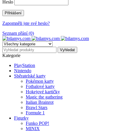
Heslo
Zapomněli jste své heslo?
Seznam přání (0)
Kategorie
PlayStation
Nintendo
Sběratelské karty
Pokémon karty
Fotbalové karty
Hokejové kartičky
Magic the gathering
Italian Brainrot
Brawl Stars
Formule 1
Figurky
Funko POP!
MINIX