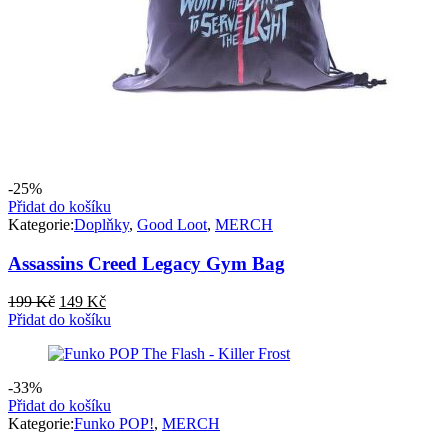
-25%
Přidat do košíku
Kategorie:
Doplňky
,
Good Loot
,
MERCH
Assassins Creed Legacy Gym Bag
Původní
Aktuální
199
Kč
149
Kč
cena
cena
Přidat do košíku
byla:
je:
199 Kč.
149 Kč.
-33%
Přidat do košíku
Kategorie:
Funko POP!
,
MERCH