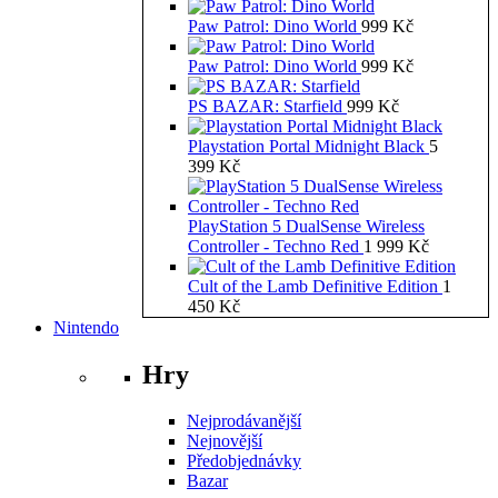
Paw Patrol: Dino World
999
Kč
Paw Patrol: Dino World
999
Kč
PS BAZAR: Starfield
999
Kč
Playstation Portal Midnight Black
5
399
Kč
PlayStation 5 DualSense Wireless
Controller - Techno Red
1 999
Kč
Cult of the Lamb Definitive Edition
1
450
Kč
Nintendo
Hry
Nejprodávanější
Nejnovější
Předobjednávky
Bazar