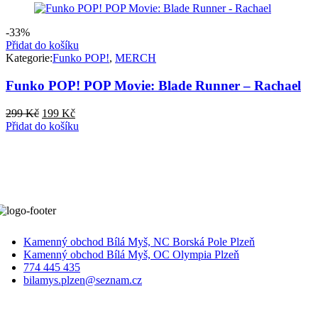
369 Kč.
299 Kč.
-33%
Přidat do košíku
Kategorie:
Funko POP!
,
MERCH
Funko POP! POP Movie: Blade Runner – Rachael
Původní
Aktuální
299
Kč
199
Kč
cena
cena
Přidat do košíku
byla:
je:
299 Kč.
199 Kč.
Kamenný obchod Bílá Myš, NC Borská Pole Plzeň
Kamenný obchod Bílá Myš, OC Olympia Plzeň
774 445 435
bilamys.plzen@seznam.cz