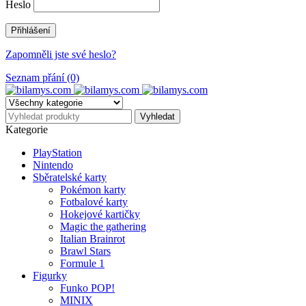
Heslo
Zapomněli jste své heslo?
Seznam přání (0)
Kategorie
PlayStation
Nintendo
Sběratelské karty
Pokémon karty
Fotbalové karty
Hokejové kartičky
Magic the gathering
Italian Brainrot
Brawl Stars
Formule 1
Figurky
Funko POP!
MINIX