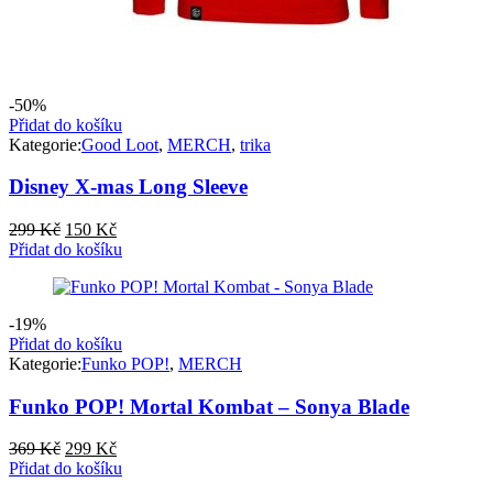
-50%
Přidat do košíku
Kategorie:
Good Loot
,
MERCH
,
trika
Disney X-mas Long Sleeve
Původní
Aktuální
299
Kč
150
Kč
cena
cena
Přidat do košíku
byla:
je:
299 Kč.
150 Kč.
-19%
Přidat do košíku
Kategorie:
Funko POP!
,
MERCH
Funko POP! Mortal Kombat – Sonya Blade
Původní
Aktuální
369
Kč
299
Kč
cena
cena
Přidat do košíku
byla:
je: