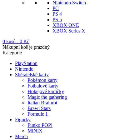
Nintendo Switch
PC
PS 4
PS 5
XBOX ONE
XBOX Series X
0 kusů
-
0
Kč
Nákupní koš je prázdný
Kategorie
PlayStation
Nintendo
Sběratelské karty
Pokémon karty
Fotbalové karty
Hokejové kartičky
Magic the gathering
Italian Brainrot
Brawl Stars
Formule 1
Figurky
Funko POP!
MINIX
Merch