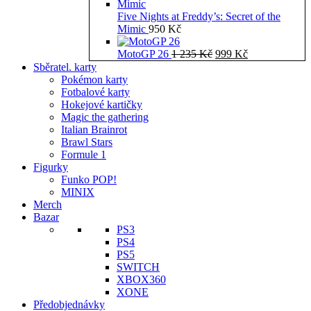
Five Nights at Freddy’s: Secret of the
Mimic
950
Kč
Původní
Aktuální
MotoGP 26
1 235
Kč
999
Kč
cena
cena
Sběratel. karty
byla:
je:
Pokémon karty
1
999 Kč.
Fotbalové karty
235 Kč.
Hokejové kartičky
Magic the gathering
Italian Brainrot
Brawl Stars
Formule 1
Figurky
Funko POP!
MINIX
Merch
Bazar
PS3
PS4
PS5
SWITCH
XBOX360
XONE
Předobjednávky