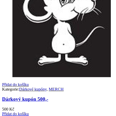
Přidat do košíku
Kategorie:
Dárkové kupóny
,
MERCH
Dárkový kupón 500,-
500
Kč
Přidat do košíku