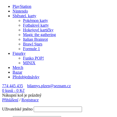
PlayStation
Nintendo
Sběratel. karty
Pokémon karty
Fotbalové karty
Hokejové kartičky
Magic the gathering
Italian Brainrot
Brawl Stars
Formule 1
Figurky
Funko POP!
MINIX
Merch
Bazar
Předobjednávky
774 445 435
bilamys.plzen@seznam.cz
0 kusů
-
0
Kč
Nákupní koš je prázdný
Přihlášení
/
Registrace
Uživatelské jméno