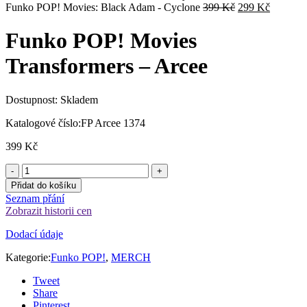
Původní
Aktuální
Funko POP! Movies: Black Adam - Cyclone
399
Kč
299
Kč
cena
cena
byla:
je:
Funko POP! Movies
399 Kč.
299 Kč.
Transformers – Arcee
Dostupnost:
Skladem
Katalogové číslo:
FP Arcee 1374
399
Kč
Přidat do košíku
Seznam přání
Zobrazit historii cen
Dodací údaje
Kategorie:
Funko POP!
,
MERCH
Tweet
Share
Pinterest