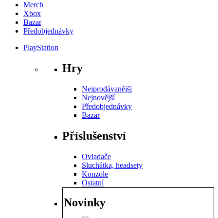
Merch
Xbox
Bazar
Předobjednávky
PlayStation
Hry
Nejprodávanější
Nejnovější
Předobjednávky
Bazar
Příslušenství
Ovladače
Sluchátka, headsety
Konzole
Ostatní
Novinky