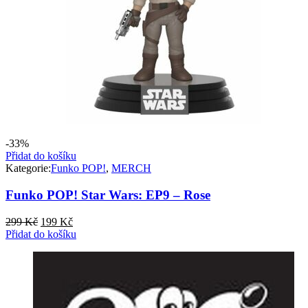
-33%
Přidat do košíku
Kategorie:
Funko POP!
,
MERCH
Funko POP! Star Wars: EP9 – Rose
Původní
Aktuální
299
Kč
199
Kč
cena
cena
Přidat do košíku
byla:
je:
299 Kč.
199 Kč.