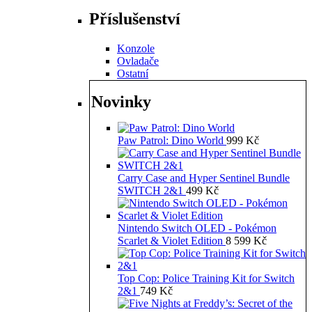
Příslušenství
Konzole
Ovladače
Ostatní
Novinky
Paw Patrol: Dino World
999
Kč
Carry Case and Hyper Sentinel Bundle
SWITCH 2&1
499
Kč
Nintendo Switch OLED - Pokémon
Scarlet & Violet Edition
8 599
Kč
Top Cop: Police Training Kit for Switch
2&1
749
Kč