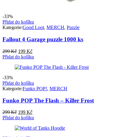
-33%
Přidat do košíku
Kategorie:
Good Loot
,
MERCH
,
Puzzle
Fallout 4 Garage puzzle 1000 ks
Původní
Aktuální
299
Kč
199
Kč
cena
cena
Přidat do košíku
byla:
je:
299 Kč.
199 Kč.
-33%
Přidat do košíku
Kategorie:
Funko POP!
,
MERCH
Funko POP The Flash – Killer Frost
Původní
Aktuální
299
Kč
199
Kč
cena
cena
Přidat do košíku
byla:
je:
299 Kč.
199 Kč.