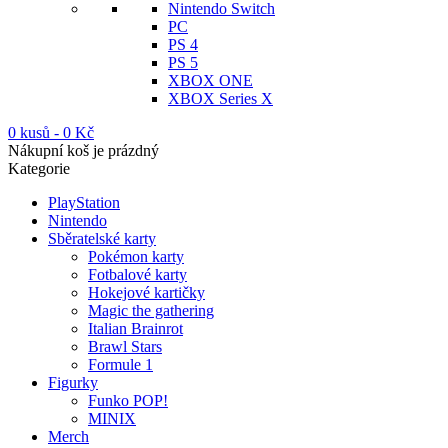
Nintendo Switch
PC
PS 4
PS 5
XBOX ONE
XBOX Series X
0 kusů
-
0
Kč
Nákupní koš je prázdný
Kategorie
PlayStation
Nintendo
Sběratelské karty
Pokémon karty
Fotbalové karty
Hokejové kartičky
Magic the gathering
Italian Brainrot
Brawl Stars
Formule 1
Figurky
Funko POP!
MINIX
Merch