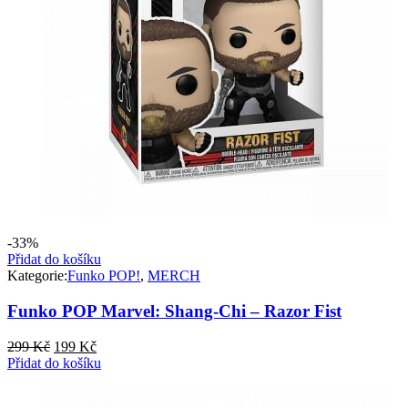
-33%
Přidat do košíku
Kategorie:
Funko POP!
,
MERCH
Funko POP Marvel: Shang-Chi – Razor Fist
Původní
Aktuální
299
Kč
199
Kč
cena
cena
Přidat do košíku
byla:
je:
299 Kč.
199 Kč.