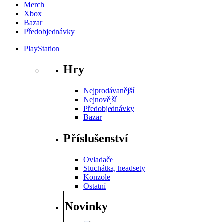
Merch
Xbox
Bazar
Předobjednávky
PlayStation
Hry
Nejprodávanější
Nejnovější
Předobjednávky
Bazar
Příslušenství
Ovladače
Sluchátka, headsety
Konzole
Ostatní
Novinky