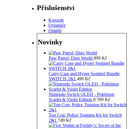
Příslušenství
Konzole
Ovladače
Ostatní
Novinky
Paw Patrol: Dino World
999
Kč
Carry Case and Hyper Sentinel Bundle
SWITCH 2&1
499
Kč
Nintendo Switch OLED - Pokémon
Scarlet & Violet Edition
8 599
Kč
Top Cop: Police Training Kit for Switch
2&1
749
Kč