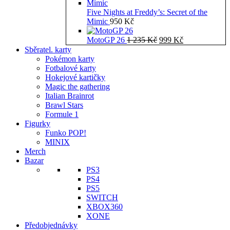
Five Nights at Freddy’s: Secret of the
Mimic
950
Kč
Původní
Aktuální
MotoGP 26
1 235
Kč
999
Kč
cena
cena
Sběratel. karty
byla:
je:
Pokémon karty
1
999 Kč.
Fotbalové karty
235 Kč.
Hokejové kartičky
Magic the gathering
Italian Brainrot
Brawl Stars
Formule 1
Figurky
Funko POP!
MINIX
Merch
Bazar
PS3
PS4
PS5
SWITCH
XBOX360
XONE
Předobjednávky