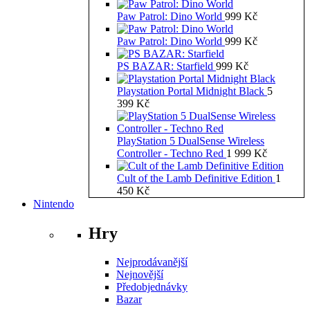
Paw Patrol: Dino World
999
Kč
Paw Patrol: Dino World
999
Kč
PS BAZAR: Starfield
999
Kč
Playstation Portal Midnight Black
5
399
Kč
PlayStation 5 DualSense Wireless
Controller - Techno Red
1 999
Kč
Cult of the Lamb Definitive Edition
1
450
Kč
Nintendo
Hry
Nejprodávanější
Nejnovější
Předobjednávky
Bazar