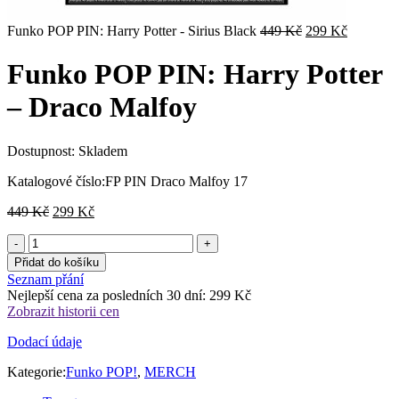
Původní
Aktuální
Funko POP PIN: Harry Potter - Sirius Black
449
Kč
299
Kč
cena
cena
byla:
je:
Funko POP PIN: Harry Potter
449 Kč.
299 Kč.
– Draco Malfoy
Dostupnost:
Skladem
Katalogové číslo:
FP PIN Draco Malfoy 17
Původní
Aktuální
449
Kč
299
Kč
cena
cena
byla:
je:
449 Kč.
299 Kč.
Přidat do košíku
Seznam přání
Nejlepší cena za posledních 30 dní:
299
Kč
Zobrazit historii cen
Dodací údaje
Kategorie:
Funko POP!
,
MERCH