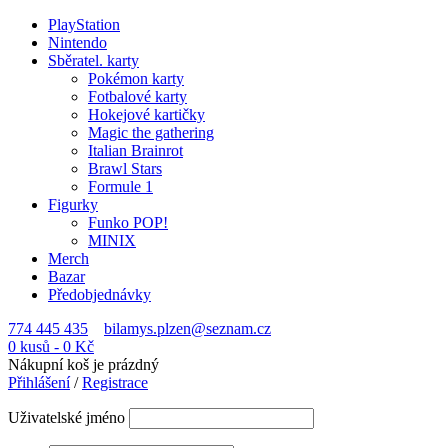
PlayStation
Nintendo
Sběratel. karty
Pokémon karty
Fotbalové karty
Hokejové kartičky
Magic the gathering
Italian Brainrot
Brawl Stars
Formule 1
Figurky
Funko POP!
MINIX
Merch
Bazar
Předobjednávky
774 445 435
bilamys.plzen@seznam.cz
0 kusů
-
0
Kč
Nákupní koš je prázdný
Přihlášení
/
Registrace
Uživatelské jméno