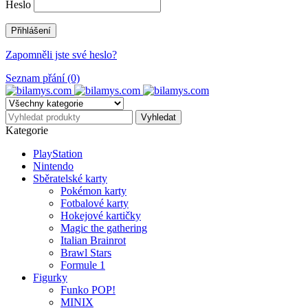
Heslo
Zapomněli jste své heslo?
Seznam přání (0)
Kategorie
PlayStation
Nintendo
Sběratelské karty
Pokémon karty
Fotbalové karty
Hokejové kartičky
Magic the gathering
Italian Brainrot
Brawl Stars
Formule 1
Figurky
Funko POP!
MINIX