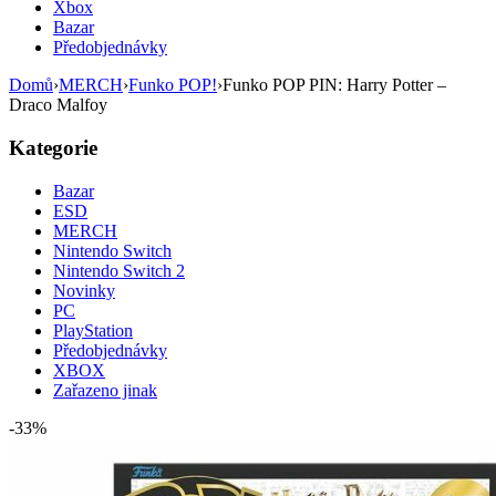
Xbox
Bazar
Předobjednávky
Domů
›
MERCH
›
Funko POP!
›
Funko POP PIN: Harry Potter –
Draco Malfoy
Kategorie
Bazar
ESD
MERCH
Nintendo Switch
Nintendo Switch 2
Novinky
PC
PlayStation
Předobjednávky
XBOX
Zařazeno jinak
-33%