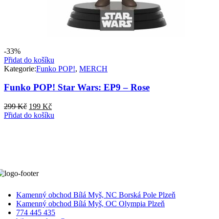
-33%
Přidat do košíku
Kategorie:
Funko POP!
,
MERCH
Funko POP! Star Wars: EP9 – Rose
Původní
Aktuální
299
Kč
199
Kč
cena
cena
Přidat do košíku
byla:
je:
299 Kč.
199 Kč.
Kamenný obchod Bílá Myš, NC Borská Pole Plzeň
Kamenný obchod Bílá Myš, OC Olympia Plzeň
774 445 435