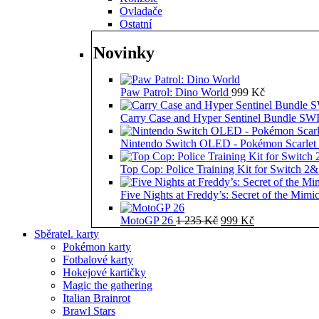
Ovladače
Ostatní
Novinky
Paw Patrol: Dino World
999
Kč
Carry Case and Hyper Sentinel Bundle 
Nintendo Switch OLED - Pokémon Scarlet 
Top Cop: Police Training Kit for Switch 2
Five Nights at Freddy’s: Secret of the Mimi
Původní
Aktuální
MotoGP 26
1 235
Kč
999
Kč
cena
cena
Sběratel. karty
byla:
je:
Pokémon karty
1
999 Kč.
Fotbalové karty
235 Kč.
Hokejové kartičky
Magic the gathering
Italian Brainrot
Brawl Stars