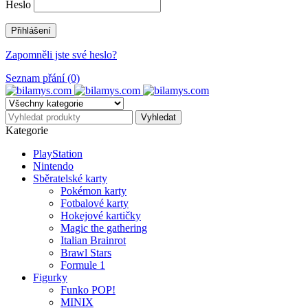
Heslo
Zapomněli jste své heslo?
Seznam přání (0)
Kategorie
PlayStation
Nintendo
Sběratelské karty
Pokémon karty
Fotbalové karty
Hokejové kartičky
Magic the gathering
Italian Brainrot
Brawl Stars
Formule 1
Figurky
Funko POP!
MINIX