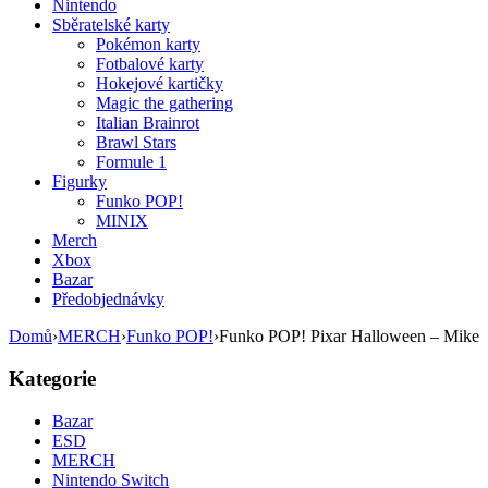
Nintendo
Sběratelské karty
Pokémon karty
Fotbalové karty
Hokejové kartičky
Magic the gathering
Italian Brainrot
Brawl Stars
Formule 1
Figurky
Funko POP!
MINIX
Merch
Xbox
Bazar
Předobjednávky
Domů
›
MERCH
›
Funko POP!
›
Funko POP! Pixar Halloween – Mike
Kategorie
Bazar
ESD
MERCH
Nintendo Switch