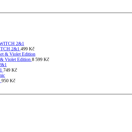
SWITCH 2&1
499
Kč
& Violet Edition
8 599
Kč
&1
749
Kč
c
950
Kč