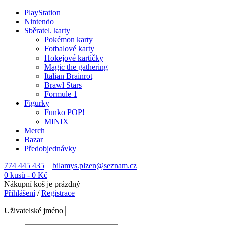
PlayStation
Nintendo
Sběratel. karty
Pokémon karty
Fotbalové karty
Hokejové kartičky
Magic the gathering
Italian Brainrot
Brawl Stars
Formule 1
Figurky
Funko POP!
MINIX
Merch
Bazar
Předobjednávky
774 445 435
bilamys.plzen@seznam.cz
0 kusů
-
0
Kč
Nákupní koš je prázdný
Přihlášení
/
Registrace
Uživatelské jméno