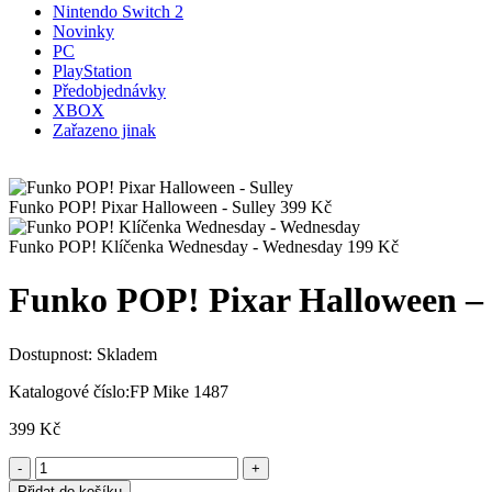
Nintendo Switch 2
Novinky
PC
PlayStation
Předobjednávky
XBOX
Zařazeno jinak
Funko POP! Pixar Halloween - Sulley
399
Kč
Funko POP! Klíčenka Wednesday - Wednesday
199
Kč
Funko POP! Pixar Halloween –
Dostupnost:
Skladem
Katalogové číslo:
FP Mike 1487
399
Kč
Přidat do košíku