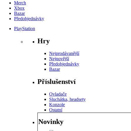
Merch
Xbox
Bazar
Předobjednávky
PlayStation
Hry
Nejprodávanější
Nejnovější
Předobjednávky
Bazar
Příslušenství
Ovladače
Sluchátka, headsety
Konzole
Ostatní
Novinky