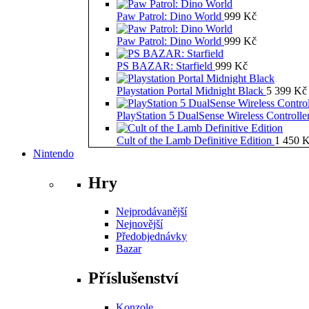
Paw Patrol: Dino World
999
Kč
Paw Patrol: Dino World
999
Kč
PS BAZAR: Starfield
999
Kč
Playstation Portal Midnight Black
5 399
Kč
PlayStation 5 DualSense Wireless Controll
Cult of the Lamb Definitive Edition
1 450
K
Nintendo
Hry
Nejprodávanější
Nejnovější
Předobjednávky
Bazar
Příslušenství
Konzole