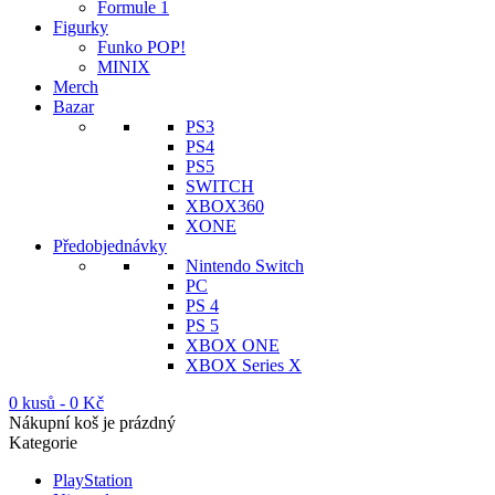
Formule 1
Figurky
Funko POP!
MINIX
Merch
Bazar
PS3
PS4
PS5
SWITCH
XBOX360
XONE
Předobjednávky
Nintendo Switch
PC
PS 4
PS 5
XBOX ONE
XBOX Series X
0 kusů
-
0
Kč
Nákupní koš je prázdný
Kategorie
PlayStation