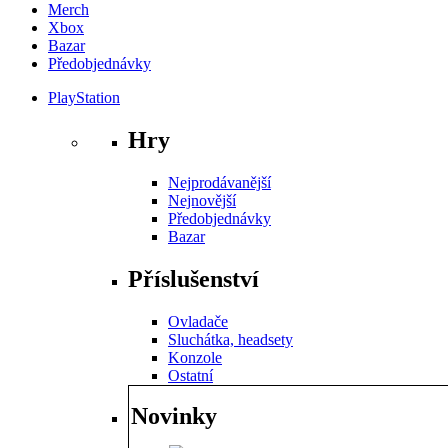
Merch
Xbox
Bazar
Předobjednávky
PlayStation
Hry
Nejprodávanější
Nejnovější
Předobjednávky
Bazar
Příslušenství
Ovladače
Sluchátka, headsety
Konzole
Ostatní
Novinky