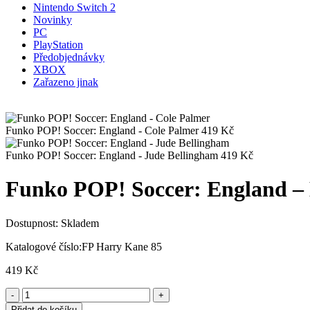
Nintendo Switch 2
Novinky
PC
PlayStation
Předobjednávky
XBOX
Zařazeno jinak
Funko POP! Soccer: England - Cole Palmer
419
Kč
Funko POP! Soccer: England - Jude Bellingham
419
Kč
Funko POP! Soccer: England –
Dostupnost:
Skladem
Katalogové číslo:
FP Harry Kane 85
419
Kč
Přidat do košíku