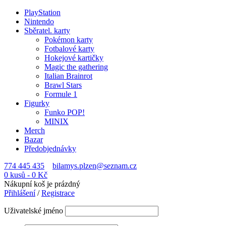
PlayStation
Nintendo
Sběratel. karty
Pokémon karty
Fotbalové karty
Hokejové kartičky
Magic the gathering
Italian Brainrot
Brawl Stars
Formule 1
Figurky
Funko POP!
MINIX
Merch
Bazar
Předobjednávky
774 445 435
bilamys.plzen@seznam.cz
0 kusů
-
0
Kč
Nákupní koš je prázdný
Přihlášení
/
Registrace
Uživatelské jméno