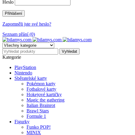
Heslo
Zapomněli jste své heslo?
Seznam přání (0)
Kategorie
PlayStation
Nintendo
Sběratelské karty
Pokémon karty
Fotbalové karty
Hokejové kartičky
Magic the gathering
Italian Brainrot
Brawl Stars
Formule 1
Figurky
Funko POP!
MINIX