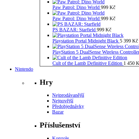
Paw Patrol: Dino World
999
Kč
Paw Patrol: Dino World
999
Kč
PS BAZAR: Starfield
999
Kč
Playstation Portal Midnight Black
5 399
Kč
PlayStation 5 DualSense Wireless Controll
Cult of the Lamb Definitive Edition
1 450
K
Nintendo
Hry
Nejprodávanější
Nejnovější
Předobjednávky
Bazar
Příslušenství
Konzole