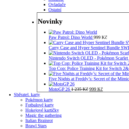
Ovladače
Ostatní
Novinky
Paw Patrol: Dino World
999
Kč
Carry Case and Hyper Sentinel Bundle 
Nintendo Switch OLED - Pokémon Scarlet 
Top Cop: Police Training Kit for Switch 2
Five Nights at Freddy’s: Secret of the Mimi
Původní
Aktuální
MotoGP 26
1 235
Kč
999
Kč
cena
cena
Sběratel. karty
byla:
je:
Pokémon karty
1
999 Kč.
Fotbalové karty
235 Kč.
Hokejové kartičky
Magic the gathering
Italian Brainrot
Brawl Stars