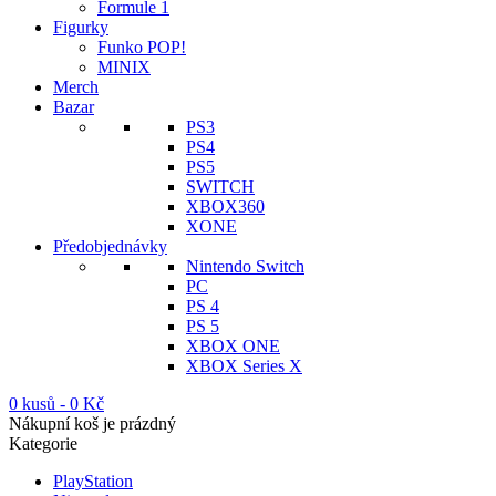
Formule 1
Figurky
Funko POP!
MINIX
Merch
Bazar
PS3
PS4
PS5
SWITCH
XBOX360
XONE
Předobjednávky
Nintendo Switch
PC
PS 4
PS 5
XBOX ONE
XBOX Series X
0 kusů
-
0
Kč
Nákupní koš je prázdný
Kategorie
PlayStation