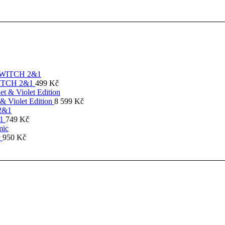
SWITCH 2&1
499
Kč
& Violet Edition
8 599
Kč
&1
749
Kč
c
950
Kč