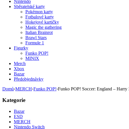
Nintendo
Sběratelské karty
Pokémon karty
Fotbalové karty
Hokejové kartičky
Magic the gathering
Italian Brainrot
Brawl Stars
Formule 1
Figurky
Funko POP!
MINIX
Merch
Xbox
Bazar
Předobjednávky
Domů
›
MERCH
›
Funko POP!
›
Funko POP! Soccer: England – Harry
Kategorie
Bazar
ESD
MERCH
Nintendo Switch