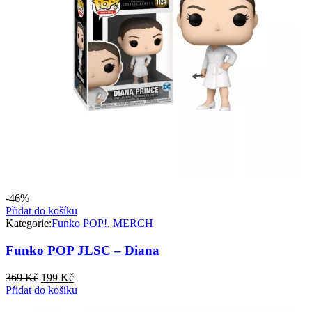
-46%
Přidat do košíku
Kategorie:
Funko POP!
,
MERCH
Funko POP JLSC – Diana
Původní
Aktuální
369
Kč
199
Kč
cena
cena
Přidat do košíku
byla:
je: