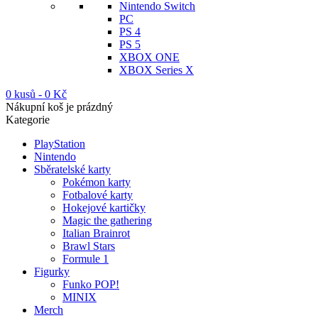
Nintendo Switch
PC
PS 4
PS 5
XBOX ONE
XBOX Series X
0 kusů
-
0
Kč
Nákupní koš je prázdný
Kategorie
PlayStation
Nintendo
Sběratelské karty
Pokémon karty
Fotbalové karty
Hokejové kartičky
Magic the gathering
Italian Brainrot
Brawl Stars
Formule 1
Figurky
Funko POP!
MINIX
Merch