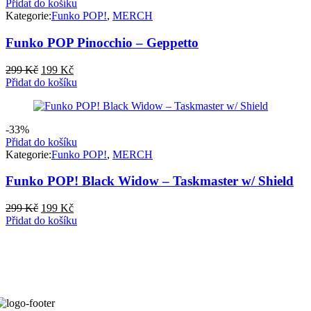
Přidat do košíku
Kategorie:
Funko POP!
,
MERCH
Funko POP Pinocchio – Geppetto
Původní
Aktuální
299
Kč
199
Kč
cena
cena
Přidat do košíku
byla:
je:
299 Kč.
199 Kč.
-33%
Přidat do košíku
Kategorie:
Funko POP!
,
MERCH
Funko POP! Black Widow – Taskmaster w/ Shield
Původní
Aktuální
299
Kč
199
Kč
cena
cena
Přidat do košíku
byla:
je:
299 Kč.
199 Kč.