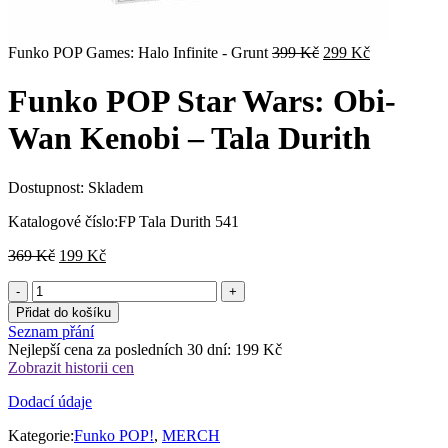
Původní
Aktuální
Funko POP Games: Halo Infinite - Grunt
399
Kč
299
Kč
cena
cena
byla:
je:
Funko POP Star Wars: Obi-
399 Kč.
299 Kč.
Wan Kenobi – Tala Durith
Dostupnost:
Skladem
Katalogové číslo:
FP Tala Durith 541
Původní
Aktuální
369
Kč
199
Kč
cena
cena
byla:
je:
369 Kč.
199 Kč.
Přidat do košíku
Seznam přání
Nejlepší cena za posledních 30 dní:
199
Kč
Zobrazit historii cen
Dodací údaje
Kategorie:
Funko POP!
,
MERCH