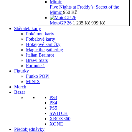
Five Nights at Freddy’s: Secret of the
Mimic
950
Kč
Původní
Aktuální
MotoGP 26
1 235
Kč
999
Kč
cena
cena
Sběratel. karty
byla:
je:
Pokémon karty
1
999 Kč.
Fotbalové karty
235 Kč.
Hokejové kartičky
Magic the gathering
Italian Brainrot
Brawl Stars
Formule 1
Figurky
Funko POP!
MINIX
Merch
Bazar
PS3
PS4
PS5
SWITCH
XBOX360
XONE
Předobjednávky