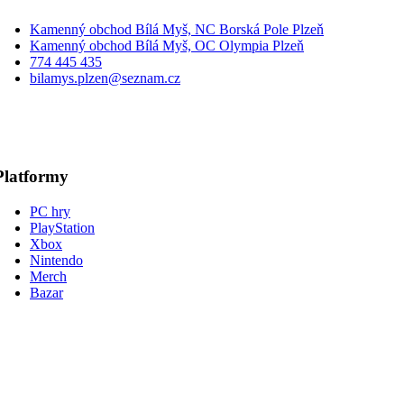
Kamenný obchod Bílá Myš, NC Borská Pole Plzeň
Kamenný obchod Bílá Myš, OC Olympia Plzeň
774 445 435
bilamys.plzen@seznam.cz
Platformy
PC hry
PlayStation
Xbox
Nintendo
Merch
Bazar