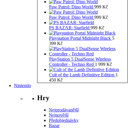
Paw Patrol: Dino World
999
Kč
Paw Patrol: Dino World
999
Kč
PS BAZAR: Starfield
999
Kč
Playstation Portal Midnight Black
5
399
Kč
PlayStation 5 DualSense Wireless
Controller - Techno Red
1 999
Kč
Cult of the Lamb Definitive Edition
1
450
Kč
Nintendo
Hry
Nejprodávanější
Nejnovější
Předobjednávky
Bazar