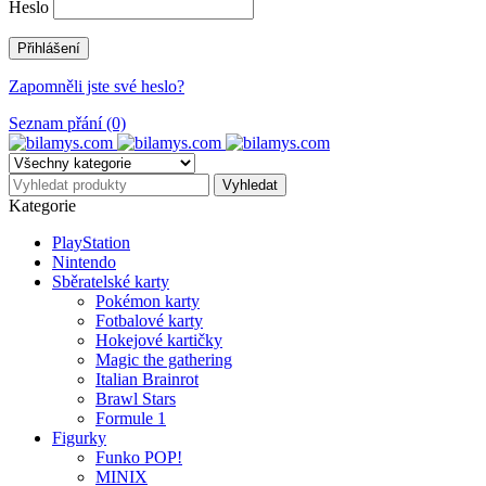
Heslo
Zapomněli jste své heslo?
Seznam přání (0)
Kategorie
PlayStation
Nintendo
Sběratelské karty
Pokémon karty
Fotbalové karty
Hokejové kartičky
Magic the gathering
Italian Brainrot
Brawl Stars
Formule 1
Figurky
Funko POP!
MINIX