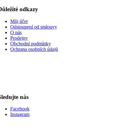
Důležité odkazy
Můj účet
Odstoupení od smlouvy
O nás
Prodejny
Obchodní podmínky
Ochrana osobních údajů
Sledujte nás
Facebook
Instagram