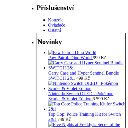
Příslušenství
Konzole
Ovladače
Ostatní
Novinky
Paw Patrol: Dino World
999
Kč
Carry Case and Hyper Sentinel Bundle
SWITCH 2&1
499
Kč
Nintendo Switch OLED - Pokémon
Scarlet & Violet Edition
8 599
Kč
Top Cop: Police Training Kit for Switch
2&1
749
Kč