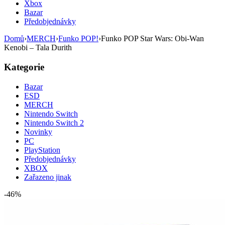
Xbox
Bazar
Předobjednávky
Domů
›
MERCH
›
Funko POP!
›
Funko POP Star Wars: Obi-Wan
Kenobi – Tala Durith
Kategorie
Bazar
ESD
MERCH
Nintendo Switch
Nintendo Switch 2
Novinky
PC
PlayStation
Předobjednávky
XBOX
Zařazeno jinak
-46%