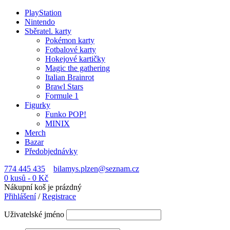
PlayStation
Nintendo
Sběratel. karty
Pokémon karty
Fotbalové karty
Hokejové kartičky
Magic the gathering
Italian Brainrot
Brawl Stars
Formule 1
Figurky
Funko POP!
MINIX
Merch
Bazar
Předobjednávky
774 445 435
bilamys.plzen@seznam.cz
0 kusů
-
0
Kč
Nákupní koš je prázdný
Přihlášení
/
Registrace
Uživatelské jméno