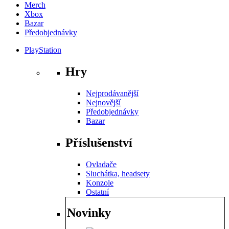
Merch
Xbox
Bazar
Předobjednávky
PlayStation
Hry
Nejprodávanější
Nejnovější
Předobjednávky
Bazar
Příslušenství
Ovladače
Sluchátka, headsety
Konzole
Ostatní
Novinky