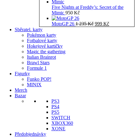
Five Nights at Freddy’s: Secret of the
Mimic
950
Kč
Původní
Aktuální
MotoGP 26
1 235
Kč
999
Kč
cena
cena
Sběratel. karty
byla:
je:
Pokémon karty
1
999 Kč.
Fotbalové karty
235 Kč.
Hokejové kartičky
Magic the gathering
Italian Brainrot
Brawl Stars
Formule 1
Figurky
Funko POP!
MINIX
Merch
Bazar
PS3
PS4
PS5
SWITCH
XBOX360
XONE
Předobjednávky