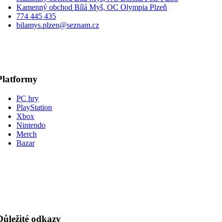
Kamenný obchod Bílá Myš, OC Olympia Plzeň
774 445 435
bilamys.plzen@seznam.cz
Platformy
PC hry
PlayStation
Xbox
Nintendo
Merch
Bazar
Důležité odkazy