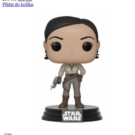
cena
cena
Přidat do košíku
byla:
je:
299 Kč.
199 Kč.