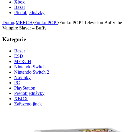
Xbox
Bazar
Předobjednávky
Domů
›
MERCH
›
Funko POP!
›
Funko POP! Television Buffy the
Vampire Slayer – Buffy
Kategorie
Bazar
ESD
MERCH
Nintendo Switch
Nintendo Switch 2
Novinky
PC
PlayStation
Předobjednávky
XBOX
Zařazeno jinak