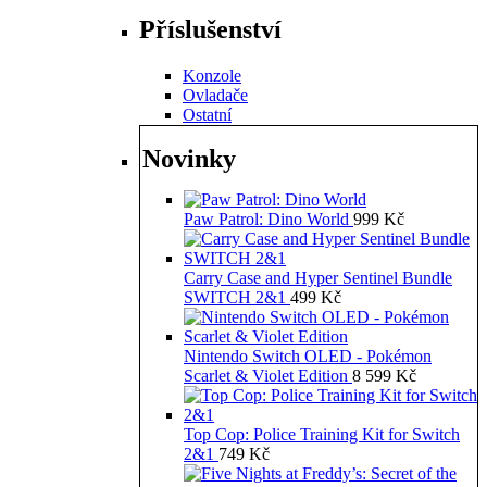
Příslušenství
Konzole
Ovladače
Ostatní
Novinky
Paw Patrol: Dino World
999
Kč
Carry Case and Hyper Sentinel Bundle
SWITCH 2&1
499
Kč
Nintendo Switch OLED - Pokémon
Scarlet & Violet Edition
8 599
Kč
Top Cop: Police Training Kit for Switch
2&1
749
Kč