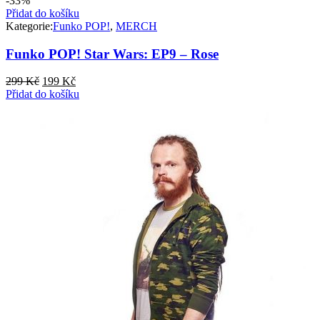
-33%
Přidat do košíku
Kategorie:
Funko POP!
,
MERCH
Funko POP! Star Wars: EP9 – Rose
Původní
Aktuální
299
Kč
199
Kč
cena
cena
Přidat do košíku
byla:
je:
299 Kč.
199 Kč.