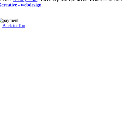
Xcreative - webdesign
.
Back to Top