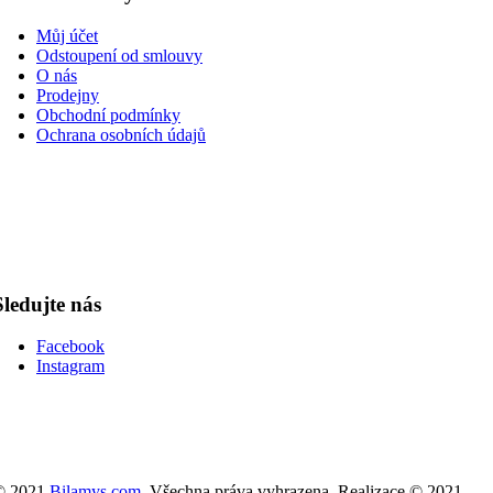
Můj účet
Odstoupení od smlouvy
O nás
Prodejny
Obchodní podmínky
Ochrana osobních údajů
Sledujte nás
Facebook
Instagram
© 2021
Bilamys.com
. Všechna práva vyhrazena. Realizace © 2021