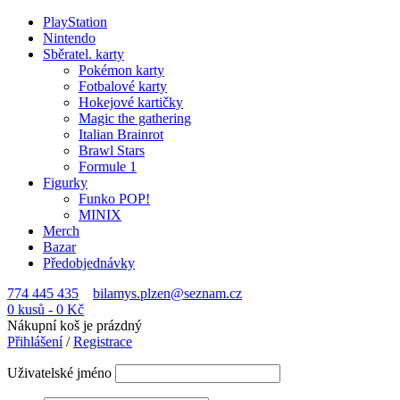
PlayStation
Nintendo
Sběratel. karty
Pokémon karty
Fotbalové karty
Hokejové kartičky
Magic the gathering
Italian Brainrot
Brawl Stars
Formule 1
Figurky
Funko POP!
MINIX
Merch
Bazar
Předobjednávky
774 445 435
bilamys.plzen@seznam.cz
0 kusů
-
0
Kč
Nákupní koš je prázdný
Přihlášení
/
Registrace
Uživatelské jméno