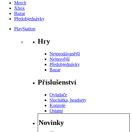
Merch
Xbox
Bazar
Předobjednávky
PlayStation
Hry
Nejprodávanější
Nejnovější
Předobjednávky
Bazar
Příslušenství
Ovladače
Sluchátka, headsety
Konzole
Ostatní
Novinky