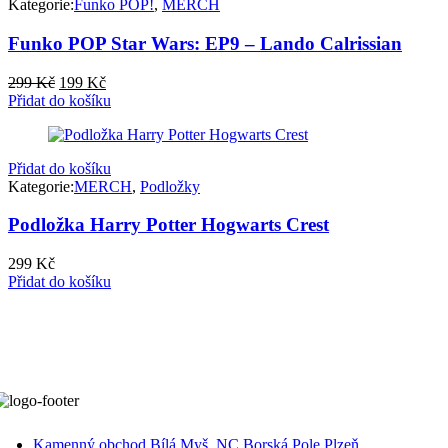
Kategorie:
Funko POP!
,
MERCH
Funko POP Star Wars: EP9 – Lando Calrissian
Původní
Aktuální
299
Kč
199
Kč
cena
cena
Přidat do košíku
byla:
je:
299 Kč.
199 Kč.
Přidat do košíku
Kategorie:
MERCH
,
Podložky
Podložka Harry Potter Hogwarts Crest
299
Kč
Přidat do košíku
Kamenný obchod Bílá Myš, NC Borská Pole Plzeň