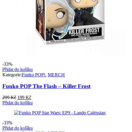
-33%
Přidat do košíku
Kategorie:
Funko POP!
,
MERCH
Funko POP The Flash – Killer Frost
Původní
Aktuální
299
Kč
199
Kč
cena
cena
Přidat do košíku
byla:
je:
299 Kč.
199 Kč.
-33%
Přidat do košíku