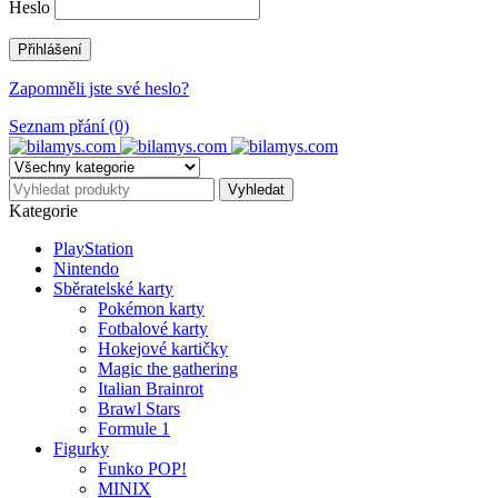
Heslo
Zapomněli jste své heslo?
Seznam přání (0)
Kategorie
PlayStation
Nintendo
Sběratelské karty
Pokémon karty
Fotbalové karty
Hokejové kartičky
Magic the gathering
Italian Brainrot
Brawl Stars
Formule 1
Figurky
Funko POP!
MINIX