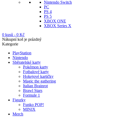
Nintendo Switch
PC
PS 4
PS 5
XBOX ONE
XBOX Series X
0 kusů
-
0
Kč
Nákupní koš je prázdný
Kategorie
PlayStation
Nintendo
Sběratelské karty
Pokémon karty
Fotbalové karty
Hokejové kartičky
Magic the gathering
Italian Brainrot
Brawl Stars
Formule 1
Figurky
Funko POP!
MINIX
Merch