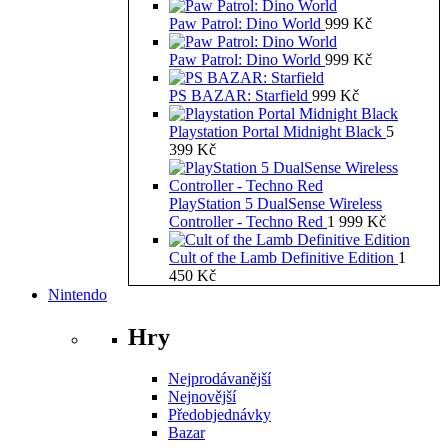
Paw Patrol: Dino World
999
Kč
Paw Patrol: Dino World
999
Kč
PS BAZAR: Starfield
999
Kč
Playstation Portal Midnight Black
5
399
Kč
PlayStation 5 DualSense Wireless
Controller - Techno Red
1 999
Kč
Cult of the Lamb Definitive Edition
1
450
Kč
Nintendo
Hry
Nejprodávanější
Nejnovější
Předobjednávky
Bazar